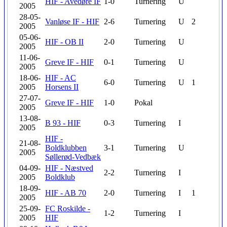
HIF - Avedøre IF
1-0
Turnering
U
2005
28-05-
Vanløse IF - HIF
2-6
Turnering
U
2
2005
05-06-
HIF - OB II
2-0
Turnering
U
2005
11-06-
Greve IF - HIF
0-1
Turnering
U
2005
18-06-
HIF - AC
6-0
Turnering
U
1
2005
Horsens II
27-07-
Greve IF - HIF
1-0
Pokal
2005
13-08-
B 93 - HIF
0-3
Turnering
I
2005
HIF -
21-08-
Boldklubben
3-1
Turnering
U
2005
Søllerød-Vedbæk
04-09-
HIF - Næstved
2-2
Turnering
I
2005
Boldklub
18-09-
HIF - AB 70
2-0
Turnering
I
1
2005
25-09-
FC Roskilde -
1-2
Turnering
I
2005
HIF