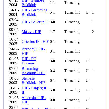
07-11-
HIF - Stenløse
1-1
Turnering
2004
Boldklub
14-11-
HIF - Bramming
5-1
Turnering
U
1
2004
Boldklub
03-04-
HIF - Ballerup IF
3-0
Turnering
1
2005
09-04-
Måløv - HIF
1-7
Turnering
2
2005
16-04-
Østerbro IF - HIF
0-1
Turnering
2005
24-04-
Brøndby IF II -
3-1
Turnering
2005
HIF
01-05-
HIF - FC
3-0
Turnering
U
2005
Horsens
07-05-
Bramming
0-4
Turnering
U
1
2005
Boldklub - HIF
10-05-
Stenløse
0-1
Turnering
U
2005
Boldklub - HIF
16-05-
HIF - Esbjerg fB
5-0
Turnering
U
1
2005
II
21-05-
Albertslund IF -
0-0
Turnering
U
2005
HIF
25-05-