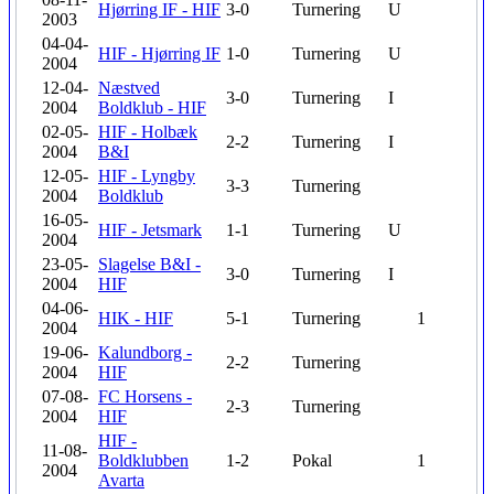
Hjørring IF - HIF
3-0
Turnering
U
2003
04-04-
HIF - Hjørring IF
1-0
Turnering
U
2004
12-04-
Næstved
3-0
Turnering
I
2004
Boldklub - HIF
02-05-
HIF - Holbæk
2-2
Turnering
I
2004
B&I
12-05-
HIF - Lyngby
3-3
Turnering
2004
Boldklub
16-05-
HIF - Jetsmark
1-1
Turnering
U
2004
23-05-
Slagelse B&I -
3-0
Turnering
I
2004
HIF
04-06-
HIK - HIF
5-1
Turnering
1
2004
19-06-
Kalundborg -
2-2
Turnering
2004
HIF
07-08-
FC Horsens -
2-3
Turnering
2004
HIF
HIF -
11-08-
Boldklubben
1-2
Pokal
1
2004
Avarta