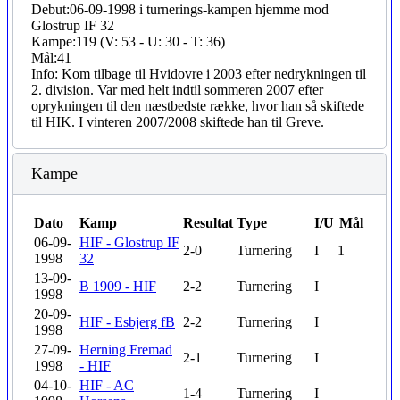
Debut:
06-09-1998 i turnerings-kampen hjemme mod
Glostrup IF 32
Kampe:
119 (V: 53 - U: 30 - T: 36)
Mål:
41
Info:
Kom tilbage til Hvidovre i 2003 efter nedrykningen til
2. division. Var med helt indtil sommeren 2007 efter
oprykningen til den næstbedste række, hvor han så skiftede
til HIK. I vinteren 2007/2008 skiftede han til Greve.
Kampe
Dato
Kamp
Resultat
Type
I/U
Mål
06-09-
HIF - Glostrup IF
2-0
Turnering
I
1
1998
32
13-09-
B 1909 - HIF
2-2
Turnering
I
1998
20-09-
HIF - Esbjerg fB
2-2
Turnering
I
1998
27-09-
Herning Fremad
2-1
Turnering
I
1998
- HIF
04-10-
HIF - AC
1-4
Turnering
I