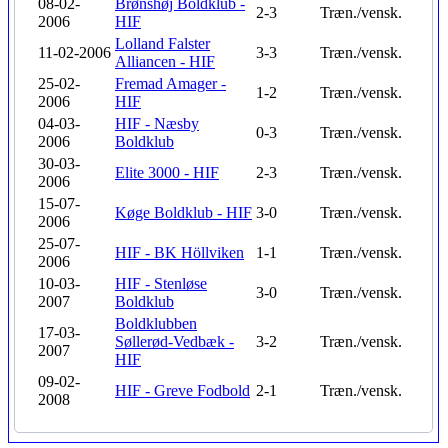
08-02-
Brønshøj Boldklub -
2-3
Træn./vensk.
2006
HIF
Lolland Falster
11-02-2006
3-3
Træn./vensk.
Alliancen - HIF
25-02-
Fremad Amager -
1-2
Træn./vensk.
2006
HIF
04-03-
HIF - Næsby
0-3
Træn./vensk.
2006
Boldklub
30-03-
Elite 3000 - HIF
2-3
Træn./vensk.
2006
15-07-
Køge Boldklub - HIF
3-0
Træn./vensk.
2006
25-07-
HIF - BK Höllviken
1-1
Træn./vensk.
2006
10-03-
HIF - Stenløse
3-0
Træn./vensk.
2007
Boldklub
Boldklubben
17-03-
Søllerød-Vedbæk -
3-2
Træn./vensk.
2007
HIF
09-02-
HIF - Greve Fodbold
2-1
Træn./vensk.
2008