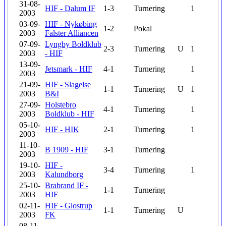
31-08-
HIF - Dalum IF
1-3
Turnering
1
2003
03-09-
HIF - Nykøbing
1-2
Pokal
2003
Falster Alliancen
07-09-
Lyngby Boldklub
2-3
Turnering
U
1
2003
- HIF
13-09-
Jetsmark - HIF
4-1
Turnering
1
2003
21-09-
HIF - Slagelse
1-1
Turnering
U
1
2003
B&I
27-09-
Holstebro
4-1
Turnering
1
2003
Boldklub - HIF
05-10-
HIF - HIK
2-1
Turnering
1
2003
11-10-
B 1909 - HIF
3-1
Turnering
2003
19-10-
HIF -
3-4
Turnering
1
2003
Kalundborg
25-10-
Brabrand IF -
1-1
Turnering
2003
HIF
02-11-
HIF - Glostrup
1-1
Turnering
U
2003
FK
08-11-