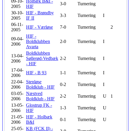
09-10-
Holbæk B&I -
3-0
Turnering
2005
HIF
30-10-
HIF - Brøndby
3-3
Turnering
I
2005
IF II
06-11-
HIF - Værløse
7-0
Turnering
2
2005
HIF -
09-04-
Boldklubben
2-0
Turnering
I
2006
Avarta
Boldklubben
13-04-
Søllerød-Vedbæk
2-2
Turnering
I
2006
- HIF
17-04-
HIF - B 93
1-1
Turnering
I
2006
22-04-
Stenløse
0-2
Turnering
I
2006
Boldklub - HIF
03-05-
Næstved
2-2
Turnering
U
1
2006
Boldklub - HIF
13-05-
Glostrup FK -
1-3
Turnering
U
2006
HIF
21-05-
HIF - Holbæk
0-1
Turnering
U
2006
B&I
25-05-
KB (FCK II) -