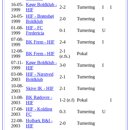
16-05-
Køge Boldklub -
2-2
Turnering
I
1
1999
HIF
24-05-
HIF - Brønshøj
2-0
Turnering
I
1999
Boldklub
01-08-
HIF - FC
0-1
Turnering
U
1999
Fredericia
07-08-
BK Frem - HIF
2-4
Turnering
I
1999
12-08-
2-1
BK Frem - HIF
Pokal
1999
(e.fs.)
07-11-
Køge Boldklub -
3-0
Turnering
I
1999
HIF
03-08-
HIF - Næstved
2-1
Turnering
2003
Boldklub
10-08-
Skive IK - HIF
2-1
Turnering
2003
13-08-
BK Rødovre -
1-2 (e.f)
Pokal
1
2003
HIF
17-08-
HIF - Kolding
0-3
Turnering
U
2003
FC
22-08-
Holbæk B&I -
2-0
Turnering
2003
HIF