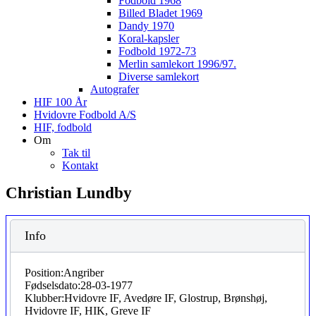
Fodbold 1968
Billed Bladet 1969
Dandy 1970
Koral-kapsler
Fodbold 1972-73
Merlin samlekort 1996/97.
Diverse samlekort
Autografer
HIF 100 År
Hvidovre Fodbold A/S
HIF, fodbold
Om
Tak til
Kontakt
Christian Lundby
Info
Position:
Angriber
Fødselsdato:
28-03-1977
Klubber:
Hvidovre IF, Avedøre IF, Glostrup, Brønshøj,
Hvidovre IF, HIK, Greve IF