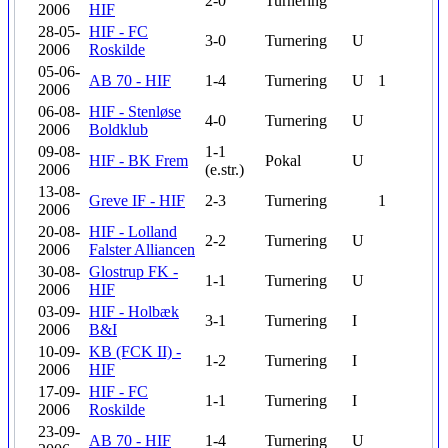
2-0
Turnering
2006
HIF
28-05-
HIF - FC
3-0
Turnering
U
2006
Roskilde
05-06-
AB 70 - HIF
1-4
Turnering
U
1
2006
06-08-
HIF - Stenløse
4-0
Turnering
U
2006
Boldklub
09-08-
1-1
HIF - BK Frem
Pokal
U
2006
(e.str.)
13-08-
Greve IF - HIF
2-3
Turnering
1
2006
20-08-
HIF - Lolland
2-2
Turnering
U
2006
Falster Alliancen
30-08-
Glostrup FK -
1-1
Turnering
U
2006
HIF
03-09-
HIF - Holbæk
3-1
Turnering
I
2006
B&I
10-09-
KB (FCK II) -
1-2
Turnering
I
2006
HIF
17-09-
HIF - FC
1-1
Turnering
I
2006
Roskilde
23-09-
AB 70 - HIF
1-4
Turnering
U