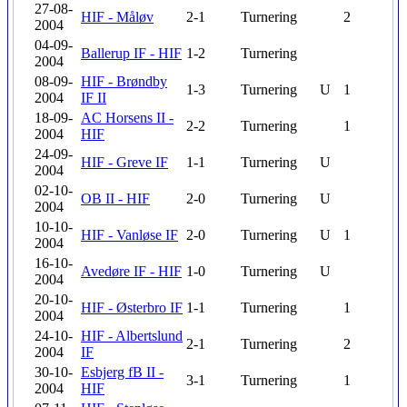
27-08-
HIF - Måløv
2-1
Turnering
2
2004
04-09-
Ballerup IF - HIF
1-2
Turnering
2004
08-09-
HIF - Brøndby
1-3
Turnering
U
1
2004
IF II
18-09-
AC Horsens II -
2-2
Turnering
1
2004
HIF
24-09-
HIF - Greve IF
1-1
Turnering
U
2004
02-10-
OB II - HIF
2-0
Turnering
U
2004
10-10-
HIF - Vanløse IF
2-0
Turnering
U
1
2004
16-10-
Avedøre IF - HIF
1-0
Turnering
U
2004
20-10-
HIF - Østerbro IF
1-1
Turnering
1
2004
24-10-
HIF - Albertslund
2-1
Turnering
2
2004
IF
30-10-
Esbjerg fB II -
3-1
Turnering
1
2004
HIF