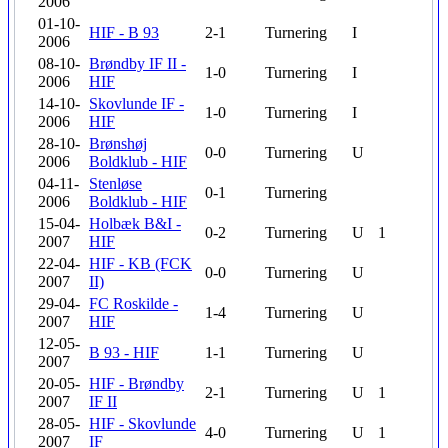
2006
01-10-
HIF - B 93
2-1
Turnering
I
2006
08-10-
Brøndby IF II -
1-0
Turnering
I
2006
HIF
14-10-
Skovlunde IF -
1-0
Turnering
I
2006
HIF
28-10-
Brønshøj
0-0
Turnering
U
2006
Boldklub - HIF
04-11-
Stenløse
0-1
Turnering
2006
Boldklub - HIF
15-04-
Holbæk B&I -
0-2
Turnering
U
1
2007
HIF
22-04-
HIF - KB (FCK
0-0
Turnering
U
2007
II)
29-04-
FC Roskilde -
1-4
Turnering
U
2007
HIF
12-05-
B 93 - HIF
1-1
Turnering
U
2007
20-05-
HIF - Brøndby
2-1
Turnering
U
1
2007
IF II
28-05-
HIF - Skovlunde
4-0
Turnering
U
1
2007
IF