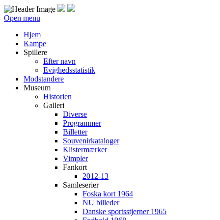
Open menu
Hjem
Kampe
Spillere
Efter navn
Evighedsstatistik
Modstandere
Museum
Historien
Galleri
Diverse
Programmer
Billetter
Souvenirkataloger
Klistermærker
Vimpler
Fankort
2012-13
Samleserier
Foska kort 1964
NU billeder
Danske sportsstjerner 1965