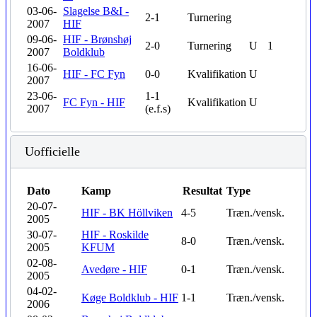
03-06-
Slagelse B&I -
2-1
Turnering
2007
HIF
09-06-
HIF - Brønshøj
2-0
Turnering
U
1
2007
Boldklub
16-06-
HIF - FC Fyn
0-0
Kvalifikation
U
2007
23-06-
1-1
FC Fyn - HIF
Kvalifikation
U
2007
(e.f.s)
Uofficielle
Dato
Kamp
Resultat
Type
20-07-
HIF - BK Höllviken
4-5
Træn./vensk.
2005
30-07-
HIF - Roskilde
8-0
Træn./vensk.
2005
KFUM
02-08-
Avedøre - HIF
0-1
Træn./vensk.
2005
04-02-
Køge Boldklub - HIF
1-1
Træn./vensk.
2006