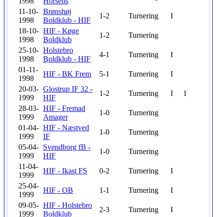
1998
Horsens
11-10-
Brønshøj
1-2
Turnering
I
1998
Boldklub - HIF
18-10-
HIF - Køge
1-2
Turnering
1998
Boldklub
25-10-
Holstebro
4-1
Turnering
I
1998
Boldklub - HIF
01-11-
HIF - BK Frem
5-1
Turnering
I
1998
20-03-
Glostrup IF 32 -
1-2
Turnering
I
1
1999
HIF
28-03-
HIF - Fremad
1-0
Turnering
1999
Amager
01-04-
HIF - Næstved
1-0
Turnering
1999
IF
05-04-
Svendborg fB -
1-0
Turnering
1999
HIF
11-04-
HIF - Ikast FS
0-2
Turnering
I
1999
25-04-
HIF - OB
1-1
Turnering
I
1999
09-05-
HIF - Holstebro
2-3
Turnering
I
1999
Boldklub