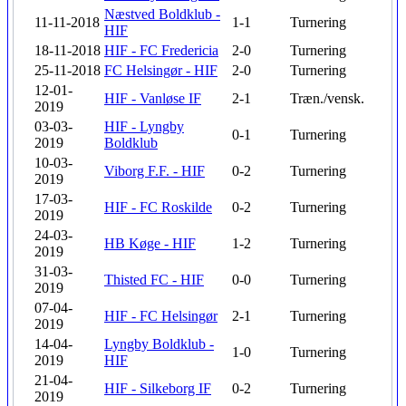
Næstved Boldklub -
11-11-2018
1-1
Turnering
HIF
18-11-2018
HIF - FC Fredericia
2-0
Turnering
25-11-2018
FC Helsingør - HIF
2-0
Turnering
12-01-
HIF - Vanløse IF
2-1
Træn./vensk.
2019
03-03-
HIF - Lyngby
0-1
Turnering
2019
Boldklub
10-03-
Viborg F.F. - HIF
0-2
Turnering
2019
17-03-
HIF - FC Roskilde
0-2
Turnering
2019
24-03-
HB Køge - HIF
1-2
Turnering
2019
31-03-
Thisted FC - HIF
0-0
Turnering
2019
07-04-
HIF - FC Helsingør
2-1
Turnering
2019
14-04-
Lyngby Boldklub -
1-0
Turnering
2019
HIF
21-04-
HIF - Silkeborg IF
0-2
Turnering
2019