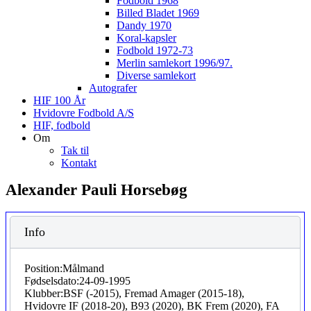
Fodbold 1968
Billed Bladet 1969
Dandy 1970
Koral-kapsler
Fodbold 1972-73
Merlin samlekort 1996/97.
Diverse samlekort
Autografer
HIF 100 År
Hvidovre Fodbold A/S
HIF, fodbold
Om
Tak til
Kontakt
Alexander Pauli Horsebøg
Info
Position:
Målmand
Fødselsdato:
24-09-1995
Klubber:
BSF (-2015), Fremad Amager (2015-18),
Hvidovre IF (2018-20), B93 (2020), BK Frem (2020), FA