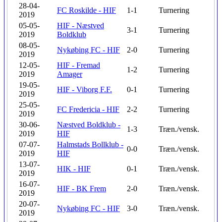
28-04-
FC Roskilde - HIF
1-1
Turnering
2019
05-05-
HIF - Næstved
3-1
Turnering
2019
Boldklub
08-05-
Nykøbing FC - HIF
2-0
Turnering
2019
12-05-
HIF - Fremad
1-2
Turnering
2019
Amager
19-05-
HIF - Viborg F.F.
0-1
Turnering
2019
25-05-
FC Fredericia - HIF
2-2
Turnering
2019
30-06-
Næstved Boldklub -
1-3
Træn./vensk.
2019
HIF
07-07-
Halmstads Bollklub -
0-0
Træn./vensk.
2019
HIF
13-07-
HIK - HIF
0-1
Træn./vensk.
2019
16-07-
HIF - BK Frem
2-0
Træn./vensk.
2019
20-07-
Nykøbing FC - HIF
3-0
Træn./vensk.
2019