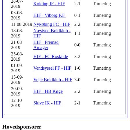
28-07-
Kolding IF - HIF
2-1
Turnering
2019
03-08-
HIF - Viborg F.F.
0-1
Turnering
2019
11-08-2019
Nykøbing FC - HIF
2-2
Turnering
18-08-
Næstved Boldklub -
1-1
Turnering
2019
HIF
21-08-
HIF - Fremad
0-0
Turnering
2019
Amager
25-08-
HIF - FC Roskilde
3-2
Turnering
2019
01-09-
Vendsyssel FF - HIF
1-0
Turnering
2019
15-09-
Vejle Boldklub - HIF
3-0
Turnering
2019
20-09-
HIF - HB Køge
2-2
Turnering
2019
12-10-
Skive IK - HIF
2-1
Turnering
2019
Hovedsponsorer