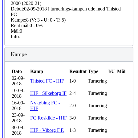
2000 (2020-21)
Debut:
02-09-2018 i turnerings-kampen ude mod Thisted
FC
Kampe:
8 (V: 3 - U: 0 - T: 5)
Rent mål:
0 - 0%
Mål:
0
Info:
Kampe
Dato
Kamp
Resultat
Type
I/U
Mål
02-09-
Thisted FC - HIF
1-0
Turnering
2018
10-09-
HIF - Silkeborg IF
2-4
Turnering
2018
16-09-
Nykøbing FC -
2-0
Turnering
2018
HIF
23-09-
FC Roskilde - HIF
3-0
Turnering
2018
30-09-
HIF - Viborg F.F.
1-3
Turnering
2018