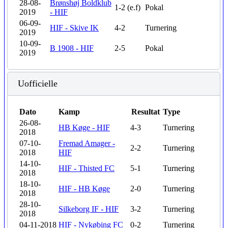
28-08-
Brønshøj Boldklub
1-2 (e.f)
Pokal
2019
- HIF
06-09-
HIF - Skive IK
4-2
Turnering
2019
10-09-
B 1908 - HIF
2-5
Pokal
2019
Uofficielle
Dato
Kamp
Resultat
Type
26-08-
HB Køge - HIF
4-3
Turnering
2018
07-10-
Fremad Amager -
2-2
Turnering
2018
HIF
14-10-
HIF - Thisted FC
5-1
Turnering
2018
18-10-
HIF - HB Køge
2-0
Turnering
2018
28-10-
Silkeborg IF - HIF
3-2
Turnering
2018
04-11-2018
HIF - Nykøbing FC
0-2
Turnering