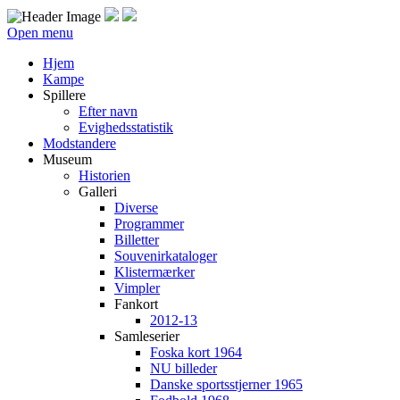
Open menu
Hjem
Kampe
Spillere
Efter navn
Evighedsstatistik
Modstandere
Museum
Historien
Galleri
Diverse
Programmer
Billetter
Souvenirkataloger
Klistermærker
Vimpler
Fankort
2012-13
Samleserier
Foska kort 1964
NU billeder
Danske sportsstjerner 1965