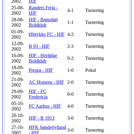
2002
HIF
25-08-
Randers Freja -
4-1
Turnering
2002
HIF
28-08-
HIF - Brønshøj
1-1
Turnering
2002
Boldklub
01-09-
Ølstykke FC - HIF
4-2
Turnering
2002
12-09-
B 93 - HIF
2-3
Turnering
2002
16-09-
HIF - Herfølge
0-2
Turnering
2002
Boldklub
18-09-
Prespa - HIF
1-0
Pokal
2002
21-09-
AC Horsens - HIF
2-0
Turnering
2002
29-09-
HIF - FC
0-0
Turnering
2002
Fredericia
05-10-
FC Aarhus - HIF
4-0
Turnering
2002
20-10-
HIF - B 1913
3-0
Turnering
2002
27-10-
HFK Sønderjylland
3-0
Turnering
2002
- HIF