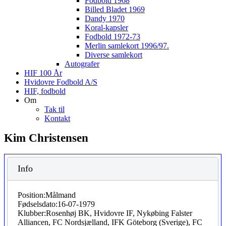
Fodbold 1968
Billed Bladet 1969
Dandy 1970
Koral-kapsler
Fodbold 1972-73
Merlin samlekort 1996/97.
Diverse samlekort
Autografer
HIF 100 År
Hvidovre Fodbold A/S
HIF, fodbold
Om
Tak til
Kontakt
Kim Christensen
Info
Position:
Målmand
Fødselsdato:
16-07-1979
Klubber:
Rosenhøj BK, Hvidovre IF, Nykøbing Falster
Alliancen, FC Nordsjælland, IFK Göteborg (Sverige), FC