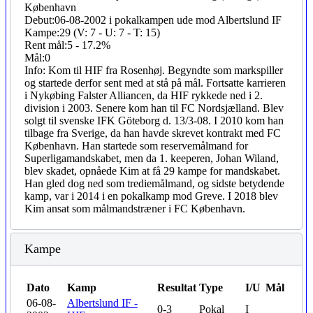
København
Debut:
06-08-2002 i pokalkampen ude mod Albertslund IF
Kampe:
29 (V: 7 - U: 7 - T: 15)
Rent mål:
5 - 17.2%
Mål:
0
Info:
Kom til HIF fra Rosenhøj. Begyndte som markspiller
og startede derfor sent med at stå på mål. Fortsatte karrieren
i Nykøbing Falster Alliancen, da HIF rykkede ned i 2.
division i 2003. Senere kom han til FC Nordsjælland. Blev
solgt til svenske IFK Göteborg d. 13/3-08. I 2010 kom han
tilbage fra Sverige, da han havde skrevet kontrakt med FC
København. Han startede som reservemålmand for
Superligamandskabet, men da 1. keeperen, Johan Wiland,
blev skadet, opnåede Kim at få 29 kampe for mandskabet.
Han gled dog ned som trediemålmand, og sidste betydende
kamp, var i 2014 i en pokalkamp mod Greve. I 2018 blev
Kim ansat som målmandstræner i FC København.
Kampe
Dato
Kamp
Resultat
Type
I/U
Mål
06-08-
Albertslund IF -
0-3
Pokal
I