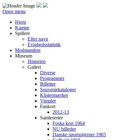
Open menu
Hjem
Kampe
Spillere
Efter navn
Evighedsstatistik
Modstandere
Museum
Historien
Galleri
Diverse
Programmer
Billetter
Souvenirkataloger
Klistermærker
Vimpler
Fankort
2012-13
Samleserier
Foska kort 1964
NU billeder
Danske sportsstjerner 1965