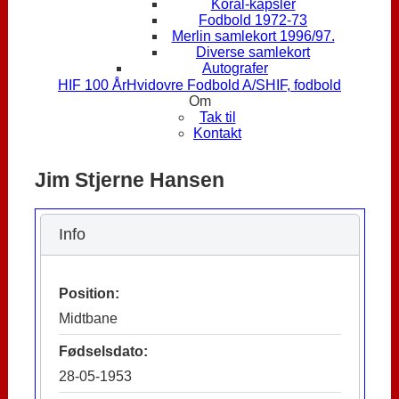
Koral-kapsler
Fodbold 1972-73
Merlin samlekort 1996/97.
Diverse samlekort
Autografer
HIF 100 År
Hvidovre Fodbold A/S
HIF, fodbold
Om
Tak til
Kontakt
Jim Stjerne Hansen
Info
Position:
Midtbane
Fødselsdato:
28-05-1953