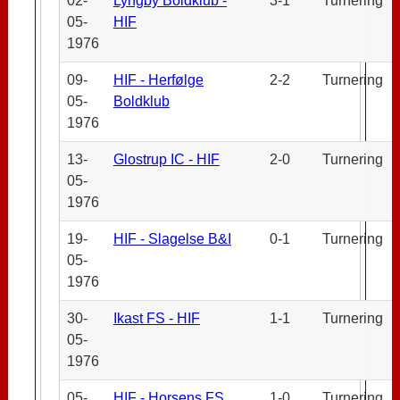
02-
Lyngby Boldklub -
3-1
Turnering
05-
HIF
1976
09-
HIF - Herfølge
2-2
Turnering
05-
Boldklub
1976
13-
Glostrup IC - HIF
2-0
Turnering
05-
1976
19-
HIF - Slagelse B&I
0-1
Turnering
05-
1976
30-
Ikast FS - HIF
1-1
Turnering
05-
1976
05-
HIF - Horsens FS
1-0
Turnering