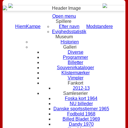
Open menu
Spillere
Hjem
Kampe
Efter navn
Modstandere
Evighedsstatistik
Museum
Historien
Galleri
Diverse
Programmer
Billetter
Souvenirkataloger
Klistermærker
Vimpler
Fankort
2012-13
Samleserier
Foska kort 1964
NU billeder
Danske sportsstjerner 1965
Fodbold 1968
Billed Bladet 1969
Dandy 1970