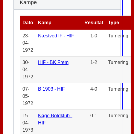
Kampe
Dato
Kamp
Resultat
Type
23-
Næstved IF - HIF
1-0
Turnering
04-
1972
30-
HIF - BK Frem
1-2
Turnering
04-
1972
07-
B 1903 - HIF
4-0
Turnering
05-
1972
15-
Køge Boldklub -
0-1
Turnering
04-
HIF
1973