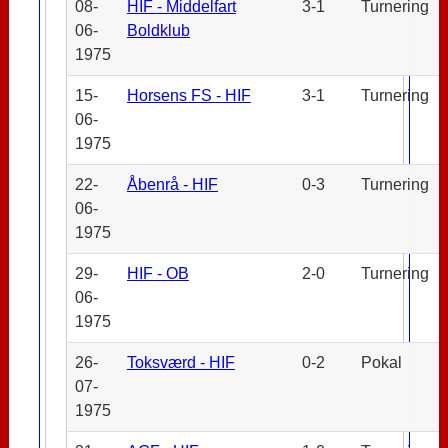
08-
HIF - Middelfart
3-1
Turnering
06-
Boldklub
1975
15-
Horsens FS - HIF
3-1
Turnering
06-
1975
22-
Åbenrå - HIF
0-3
Turnering
06-
1975
29-
HIF - OB
2-0
Turnering
06-
1975
26-
Toksværd - HIF
0-2
Pokal
07-
1975