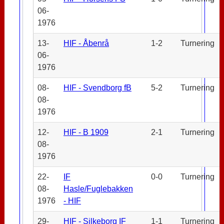
06-
1976
13-
HIF - Åbenrå
1-2
Turnering
06-
1976
08-
HIF - Svendborg fB
5-2
Turnering
08-
1976
12-
HIF - B 1909
2-1
Turnering
08-
1976
22-
IF
0-0
Turnering
08-
Hasle/Fuglebakken
1976
- HIF
29-
HIF - Silkeborg IF
1-1
Turnering