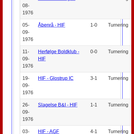
08-
1976
05-
Åbenrå - HIF
1-0
Turnering
09-
1976
11-
Herfølge Boldklub -
0-0
Turnering
09-
HIF
1976
19-
HIF - Glostrup IC
3-1
Turnering
09-
1976
26-
Slagelse B&I - HIF
1-1
Turnering
09-
1976
03-
HIF - AGF
4-1
Turnering