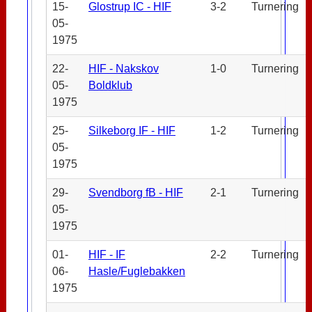
15-
Glostrup IC - HIF
3-2
Turnering
05-
1975
22-
HIF - Nakskov
1-0
Turnering
05-
Boldklub
1975
25-
Silkeborg IF - HIF
1-2
Turnering
05-
1975
29-
Svendborg fB - HIF
2-1
Turnering
05-
1975
01-
HIF - IF
2-2
Turnering
06-
Hasle/Fuglebakken
1975