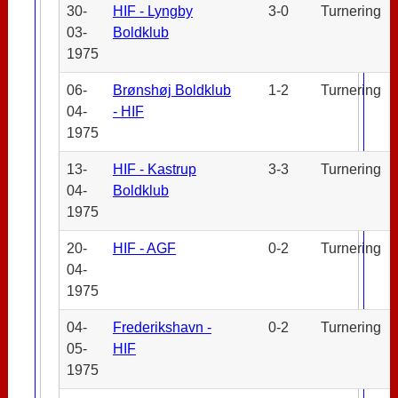
30-
HIF - Lyngby
3-0
Turnering
03-
Boldklub
1975
06-
Brønshøj Boldklub
1-2
Turnering
04-
- HIF
1975
13-
HIF - Kastrup
3-3
Turnering
04-
Boldklub
1975
20-
HIF - AGF
0-2
Turnering
04-
1975
04-
Frederikshavn -
0-2
Turnering
05-
HIF
1975