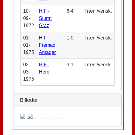
10-
HIF -
6-4
Træn./vensk.
09-
Sturm
1972
Graz
01-
HIF -
1-0
Træn./vensk.
01-
Fremad
1975
Amager
02-
HIF -
3-1
Træn./vensk.
03-
Hero
1975
Billeder
Free Joomla Lightbox Gallery