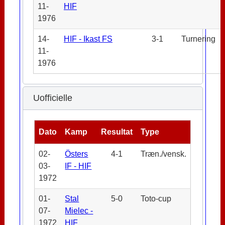
11-
HIF
1976
14-
HIF - Ikast FS
3-1
Turnering
11-
1976
Uofficielle
Dato
Kamp
Resultat
Type
02-
Östers
4-1
Træn./vensk.
03-
IF - HIF
1972
01-
Stal
5-0
Toto-cup
07-
Mielec -
1972
HIF