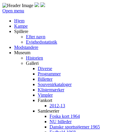
Open menu
Hjem
Kampe
Spillere
Efter navn
Evighedsstatistik
Modstandere
Museum
Historien
Galleri
Diverse
Programmer
Billetter
Souvenirkataloger
Klistermærker
Vimpler
Fankort
2012-13
Samleserier
Foska kort 1964
NU billeder
Danske sportsstjerner 1965