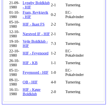
21-09-
Lyngby Boldklub
2-1
Turnering
1980
- HIF
01-10-
Fram, Reykjavik
EC-
0-2
1980
- HIF
Pokalvinder
05-10-
HIF - Ikast FS
2-2
Turnering
1980
12-10-
Næstved IF - HIF
2-1
Turnering
1980
19-10-
Vejle Boldklub -
7-3
Turnering
1980
HIF
22-10-
EC-
HIF - Feyenoord
1-2
1980
Pokalvinder
26-10-
HIF - KB
1-1
Turnering
1980
05-11-
EC-
Feyenoord - HIF
1-0
1980
Pokalvinder
09-11-
OB - HIF
4-0
Turnering
1980
16-11-
HIF - Køge
2-0
Turnering
1980
Boldklub