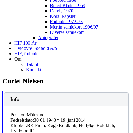
Fodbold 1968
Billed Bladet 1969
Dandy 1970
Koral-kapsler
Fodbold 1972-73
Merlin samlekort 1996/97.
Diverse samlekort
Autografer
HIF 100 År
Hvidovre Fodbold A/S
HIF, fodbold
Om
Tak til
Kontakt
Curlei Nielsen
Info
Position:
Målmand
Fødselsdato:
30-01-1948 † 19. juni 2014
Klubber:
BK Frem, Køge Boldklub, Herfølge Boldklub,
Hvidovre IF