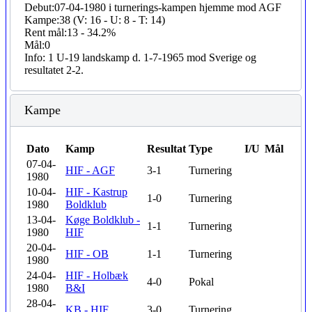
Debut:
07-04-1980 i turnerings-kampen hjemme mod AGF
Kampe:
38 (V: 16 - U: 8 - T: 14)
Rent mål:
13 - 34.2%
Mål:
0
Info:
1 U-19 landskamp d. 1-7-1965 mod Sverige og
resultatet 2-2.
Kampe
Dato
Kamp
Resultat
Type
I/U
Mål
07-04-
HIF - AGF
3-1
Turnering
1980
10-04-
HIF - Kastrup
1-0
Turnering
1980
Boldklub
13-04-
Køge Boldklub -
1-1
Turnering
1980
HIF
20-04-
HIF - OB
1-1
Turnering
1980
24-04-
HIF - Holbæk
4-0
Pokal
1980
B&I
28-04-
KB - HIF
3-0
Turnering