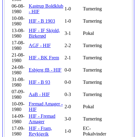
06-08-
Kastrup Boldklub
1-0
Turnering
1980
- HIF
10-08-
HIF - B 1903
1-0
Turnering
1980
13-08-
HIF - IF Skjold,
3-1
Pokal
1980
Birkerød
17-08-
AGF - HIF
2-2
Turnering
1980
21-08-
HIF - BK Frem
2-1
Turnering
1980
24-08-
Esbjerg fB - HIF
0-0
Turnering
1980
31-08-
HIF - B 93
0-0
Turnering
1980
07-09-
AaB - HIF
0-3
Turnering
1980
10-09-
Fremad Amager -
2-0
Pokal
1980
HIF
14-09-
HIF - Fremad
3-0
Turnering
1980
Amager
17-09-
HIF - Fram,
EC-
1-0
1980
Reykjavik
Pokalvinder