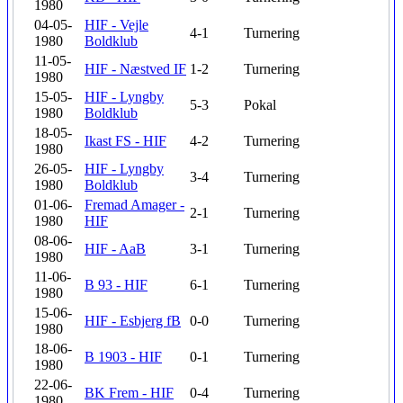
1980
04-05-
HIF - Vejle
4-1
Turnering
1980
Boldklub
11-05-
HIF - Næstved IF
1-2
Turnering
1980
15-05-
HIF - Lyngby
5-3
Pokal
1980
Boldklub
18-05-
Ikast FS - HIF
4-2
Turnering
1980
26-05-
HIF - Lyngby
3-4
Turnering
1980
Boldklub
01-06-
Fremad Amager -
2-1
Turnering
1980
HIF
08-06-
HIF - AaB
3-1
Turnering
1980
11-06-
B 93 - HIF
6-1
Turnering
1980
15-06-
HIF - Esbjerg fB
0-0
Turnering
1980
18-06-
B 1903 - HIF
0-1
Turnering
1980
22-06-
BK Frem - HIF
0-4
Turnering
1980