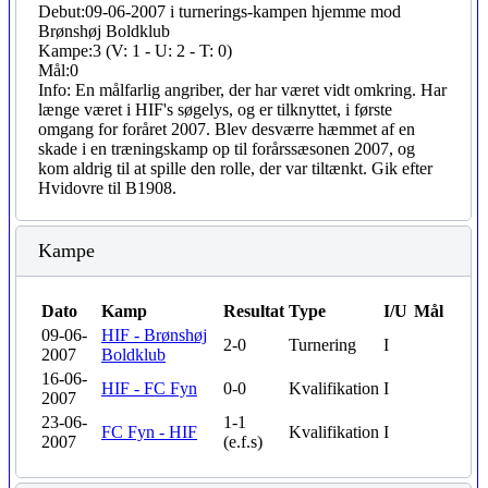
Debut:
09-06-2007 i turnerings-kampen hjemme mod
Brønshøj Boldklub
Kampe:
3 (V: 1 - U: 2 - T: 0)
Mål:
0
Info:
En målfarlig angriber, der har været vidt omkring. Har
længe været i HIF's søgelys, og er tilknyttet, i første
omgang for foråret 2007. Blev desværre hæmmet af en
skade i en træningskamp op til forårssæsonen 2007, og
kom aldrig til at spille den rolle, der var tiltænkt. Gik efter
Hvidovre til B1908.
Kampe
Dato
Kamp
Resultat
Type
I/U
Mål
09-06-
HIF - Brønshøj
2-0
Turnering
I
2007
Boldklub
16-06-
HIF - FC Fyn
0-0
Kvalifikation
I
2007
23-06-
1-1
FC Fyn - HIF
Kvalifikation
I
2007
(e.f.s)