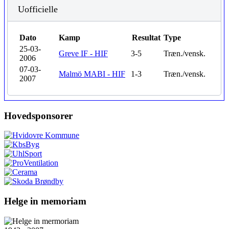
Uofficielle
Dato
Kamp
Resultat
Type
25-03-
Greve IF - HIF
3-5
Træn./vensk.
2006
07-03-
Malmö MABI - HIF
1-3
Træn./vensk.
2007
Hovedsponsorer
Helge in memoriam