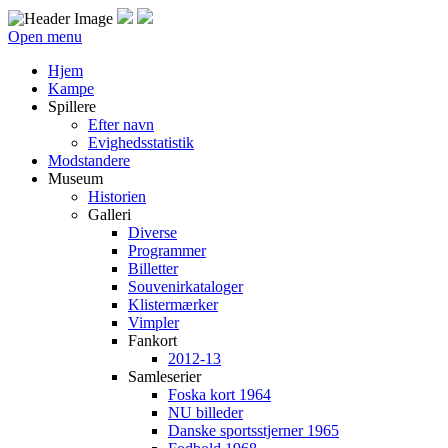
Open menu
Hjem
Kampe
Spillere
Efter navn
Evighedsstatistik
Modstandere
Museum
Historien
Galleri
Diverse
Programmer
Billetter
Souvenirkataloger
Klistermærker
Vimpler
Fankort
2012-13
Samleserier
Foska kort 1964
NU billeder
Danske sportsstjerner 1965