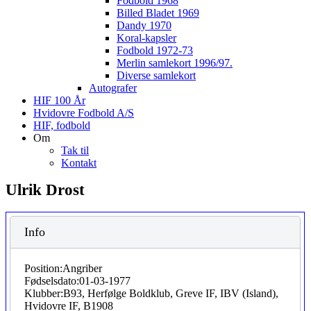
Fodbold 1968
Billed Bladet 1969
Dandy 1970
Koral-kapsler
Fodbold 1972-73
Merlin samlekort 1996/97.
Diverse samlekort
Autografer
HIF 100 År
Hvidovre Fodbold A/S
HIF, fodbold
Om
Tak til
Kontakt
Ulrik Drost
Info
Position:
Angriber
Fødselsdato:
01-03-1977
Klubber:
B93, Herfølge Boldklub, Greve IF, IBV (Island),
Hvidovre IF, B1908