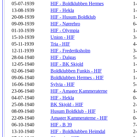
05-07-1939
HIF - Boldklubben Hermes
1
13-08-1939
HIF - Hekla
1
20-08-1939
HIF - Husum Boldklub
1
09-09-1939
HIF - Nørrebro
6
01-10-1939
HIF - Olympia
1
15-10-1939
Union - HIF
3
05-11-1939
Tria - HIF
4
12-11-1939
HIF - Frederiksholm
3
28-04-1940
HIF - Dalgas
5
12-05-1940
HIF - BK Skjold
1
02-06-1940
Boldklubben Funkis - HIF
1
09-06-1940
Boldklubben Hermes - HIF
1
16-06-1940
Sylvia - HIF
5
23-06-1940
HIF - Amager Kammeraterne
4
04-07-1940
HIF - Hekla
0
25-08-1940
BK Skjold - HIF
2
08-09-1940
Husum Boldklub - HIF
1
22-09-1940
Amager Kammeraterne - HIF
0
06-10-1940
HIF - B 39
7
13-10-1940
HIF - Boldklubben Heimdal
2