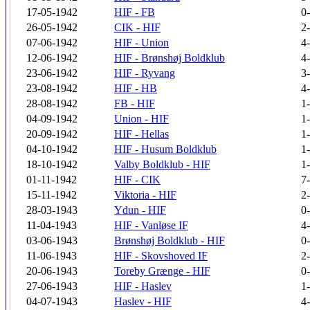
17-05-1942
HIF - FB
0
26-05-1942
CIK - HIF
2
07-06-1942
HIF - Union
4
12-06-1942
HIF - Brønshøj Boldklub
4
23-06-1942
HIF - Ryvang
3
23-08-1942
HIF - HB
4
28-08-1942
FB - HIF
1
04-09-1942
Union - HIF
1
20-09-1942
HIF - Hellas
1
04-10-1942
HIF - Husum Boldklub
1
18-10-1942
Valby Boldklub - HIF
1
01-11-1942
HIF - CIK
7
15-11-1942
Viktoria - HIF
2
28-03-1943
Ydun - HIF
0
11-04-1943
HIF - Vanløse IF
4
03-06-1943
Brønshøj Boldklub - HIF
0
11-06-1943
HIF - Skovshoved IF
2
20-06-1943
Toreby Grænge - HIF
0
27-06-1943
HIF - Haslev
1
04-07-1943
Haslev - HIF
4