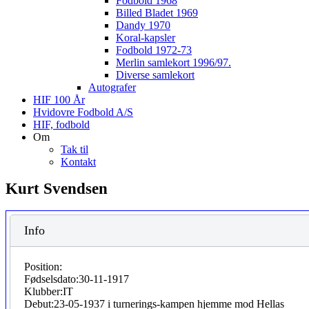
Fodbold 1968
Billed Bladet 1969
Dandy 1970
Koral-kapsler
Fodbold 1972-73
Merlin samlekort 1996/97.
Diverse samlekort
Autografer
HIF 100 År
Hvidovre Fodbold A/S
HIF, fodbold
Om
Tak til
Kontakt
Kurt Svendsen
Info
Position:
Fødselsdato:
30-11-1917
Klubber:
IT
Debut:
23-05-1937 i turnerings-kampen hjemme mod Hellas