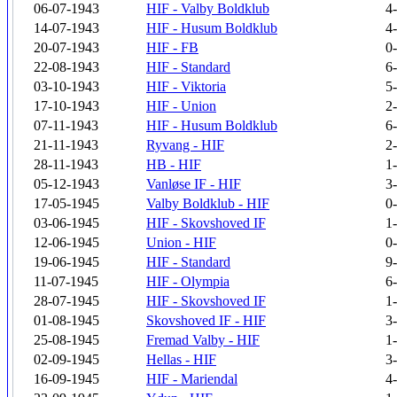
06-07-1943
HIF - Valby Boldklub
4
14-07-1943
HIF - Husum Boldklub
4
20-07-1943
HIF - FB
0
22-08-1943
HIF - Standard
6
03-10-1943
HIF - Viktoria
5
17-10-1943
HIF - Union
2
07-11-1943
HIF - Husum Boldklub
6
21-11-1943
Ryvang - HIF
2
28-11-1943
HB - HIF
1
05-12-1943
Vanløse IF - HIF
3
17-05-1945
Valby Boldklub - HIF
0
03-06-1945
HIF - Skovshoved IF
1
12-06-1945
Union - HIF
0
19-06-1945
HIF - Standard
9
11-07-1945
HIF - Olympia
6
28-07-1945
HIF - Skovshoved IF
1
01-08-1945
Skovshoved IF - HIF
3
25-08-1945
Fremad Valby - HIF
1
02-09-1945
Hellas - HIF
3
16-09-1945
HIF - Mariendal
4