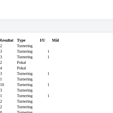
Resultat
Type
I/U
Mål
-2
Turnering
-3
Turnering
1
-3
Turnering
1
-2
Pokal
-4
Pokal
-3
Turnering
1
-1
Turnering
-10
Turnering
1
-3
Turnering
-1
Turnering
1
-2
Turnering
-2
Turnering
-0
Turnering