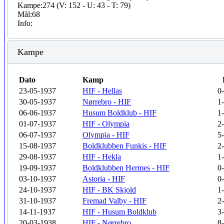
Kampe:
274 (V: 152 - U: 43 - T: 79)
Mål:
68
Info:
Kampe
Dato
Kamp
23-05-1937
HIF - Hellas
0
30-05-1937
Nørrebro - HIF
1
06-06-1937
Husum Boldklub - HIF
1
01-07-1937
HIF - Olympia
2
06-07-1937
Olympia - HIF
5
15-08-1937
Boldklubben Funkis - HIF
2
29-08-1937
HIF - Hekla
1
19-09-1937
Boldklubben Hermes - HIF
0
03-10-1937
Astoria - HIF
0
24-10-1937
HIF - BK Skjold
1
31-10-1937
Fremad Valby - HIF
2
14-11-1937
HIF - Husum Boldklub
3
20-03-1938
HIF - Nørrebro
8