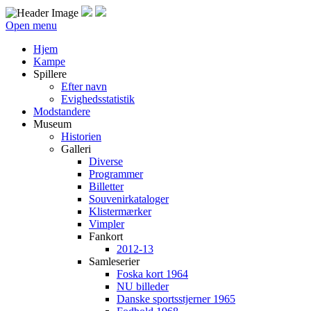
Open menu
Hjem
Kampe
Spillere
Efter navn
Evighedsstatistik
Modstandere
Museum
Historien
Galleri
Diverse
Programmer
Billetter
Souvenirkataloger
Klistermærker
Vimpler
Fankort
2012-13
Samleserier
Foska kort 1964
NU billeder
Danske sportsstjerner 1965