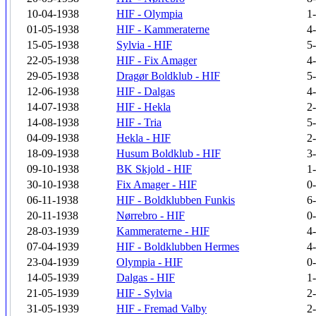
10-04-1938
HIF - Olympia
1
01-05-1938
HIF - Kammeraterne
4
15-05-1938
Sylvia - HIF
5
22-05-1938
HIF - Fix Amager
4
29-05-1938
Dragør Boldklub - HIF
5
12-06-1938
HIF - Dalgas
4
14-07-1938
HIF - Hekla
2
14-08-1938
HIF - Tria
5
04-09-1938
Hekla - HIF
2
18-09-1938
Husum Boldklub - HIF
3
09-10-1938
BK Skjold - HIF
1
30-10-1938
Fix Amager - HIF
0
06-11-1938
HIF - Boldklubben Funkis
6
20-11-1938
Nørrebro - HIF
0
28-03-1939
Kammeraterne - HIF
4
07-04-1939
HIF - Boldklubben Hermes
4
23-04-1939
Olympia - HIF
0
14-05-1939
Dalgas - HIF
1
21-05-1939
HIF - Sylvia
2
31-05-1939
HIF - Fremad Valby
2