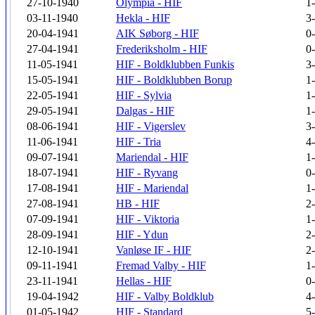
27-10-1940
Olympia - HIF
1
03-11-1940
Hekla - HIF
3
20-04-1941
AIK Søborg - HIF
0
27-04-1941
Frederiksholm - HIF
0
11-05-1941
HIF - Boldklubben Funkis
3
15-05-1941
HIF - Boldklubben Borup
1
22-05-1941
HIF - Sylvia
1
29-05-1941
Dalgas - HIF
1
08-06-1941
HIF - Vigerslev
3
11-06-1941
HIF - Tria
4
09-07-1941
Mariendal - HIF
1
18-07-1941
HIF - Ryvang
0
17-08-1941
HIF - Mariendal
1
27-08-1941
HB - HIF
2
07-09-1941
HIF - Viktoria
1
28-09-1941
HIF - Ydun
2
12-10-1941
Vanløse IF - HIF
2
09-11-1941
Fremad Valby - HIF
1
23-11-1941
Hellas - HIF
0
19-04-1942
HIF - Valby Boldklub
4
01-05-1942
HIF - Standard
5