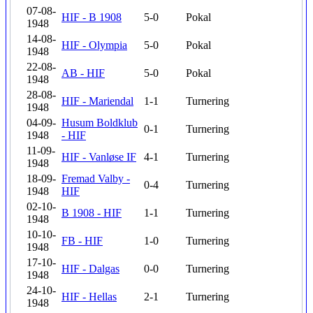
07-08-
HIF - B 1908
5-0
Pokal
1948
14-08-
HIF - Olympia
5-0
Pokal
1948
22-08-
AB - HIF
5-0
Pokal
1948
28-08-
HIF - Mariendal
1-1
Turnering
1948
04-09-
Husum Boldklub
0-1
Turnering
1948
- HIF
11-09-
HIF - Vanløse IF
4-1
Turnering
1948
18-09-
Fremad Valby -
0-4
Turnering
1948
HIF
02-10-
B 1908 - HIF
1-1
Turnering
1948
10-10-
FB - HIF
1-0
Turnering
1948
17-10-
HIF - Dalgas
0-0
Turnering
1948
24-10-
HIF - Hellas
2-1
Turnering
1948