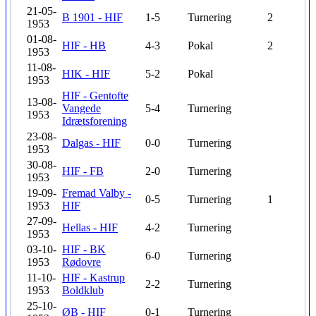
21-05-
B 1901 - HIF
1-5
Turnering
2
1953
01-08-
HIF - HB
4-3
Pokal
2
1953
11-08-
HIK - HIF
5-2
Pokal
1953
HIF - Gentofte
13-08-
Vangede
5-4
Turnering
1953
Idrætsforening
23-08-
Dalgas - HIF
0-0
Turnering
1953
30-08-
HIF - FB
2-0
Turnering
1953
19-09-
Fremad Valby -
0-5
Turnering
1
1953
HIF
27-09-
Hellas - HIF
4-2
Turnering
1953
03-10-
HIF - BK
6-0
Turnering
1953
Rødovre
11-10-
HIF - Kastrup
2-2
Turnering
1953
Boldklub
25-10-
ØB - HIF
0-1
Turnering