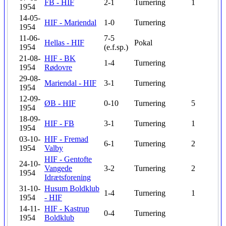
FB - HIF
2-1
Turnering
1
1954
14-05-
HIF - Mariendal
1-0
Turnering
1954
11-06-
7-5
Hellas - HIF
Pokal
1954
(e.f.sp.)
21-08-
HIF - BK
1-4
Turnering
1954
Rødovre
29-08-
Mariendal - HIF
3-1
Turnering
1954
12-09-
ØB - HIF
0-10
Turnering
5
1954
18-09-
HIF - FB
3-1
Turnering
1
1954
03-10-
HIF - Fremad
6-1
Turnering
2
1954
Valby
HIF - Gentofte
24-10-
Vangede
3-2
Turnering
2
1954
Idrætsforening
31-10-
Husum Boldklub
1-4
Turnering
1
1954
- HIF
14-11-
HIF - Kastrup
0-4
Turnering
1954
Boldklub