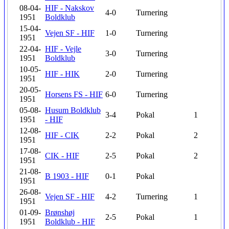
08-04-
HIF - Nakskov
4-0
Turnering
1951
Boldklub
15-04-
Vejen SF - HIF
1-0
Turnering
1951
22-04-
HIF - Vejle
3-0
Turnering
1951
Boldklub
10-05-
HIF - HIK
2-0
Turnering
1951
20-05-
Horsens FS - HIF
6-0
Turnering
1951
05-08-
Husum Boldklub
3-4
Pokal
1
1951
- HIF
12-08-
HIF - CIK
2-2
Pokal
2
1951
17-08-
CIK - HIF
2-5
Pokal
2
1951
21-08-
B 1903 - HIF
0-1
Pokal
1951
26-08-
Vejen SF - HIF
4-2
Turnering
1
1951
01-09-
Brønshøj
2-5
Pokal
1
1951
Boldklub - HIF