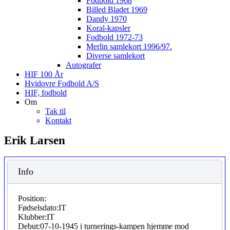
Fodbold 1968
Billed Bladet 1969
Dandy 1970
Koral-kapsler
Fodbold 1972-73
Merlin samlekort 1996/97.
Diverse samlekort
Autografer
HIF 100 År
Hvidovre Fodbold A/S
HIF, fodbold
Om
Tak til
Kontakt
Erik Larsen
Info
Position:
Fødselsdato:
IT
Klubber:
IT
Debut:
07-10-1945 i turnerings-kampen hjemme mod