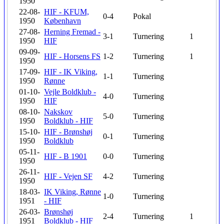
1950
22-08-
HIF - KFUM,
0-4
Pokal
1950
København
27-08-
Herning Fremad -
3-1
Turnering
1
1950
HIF
09-09-
HIF - Horsens FS
1-2
Turnering
1
1950
17-09-
HIF - IK Viking,
1-1
Turnering
1950
Rønne
01-10-
Vejle Boldklub -
4-0
Turnering
1950
HIF
08-10-
Nakskov
5-0
Turnering
1950
Boldklub - HIF
15-10-
HIF - Brønshøj
0-1
Turnering
1950
Boldklub
05-11-
HIF - B 1901
0-0
Turnering
1950
26-11-
HIF - Vejen SF
4-2
Turnering
1950
18-03-
IK Viking, Rønne
1-0
Turnering
1951
- HIF
26-03-
Brønshøj
2-4
Turnering
1
1951
Boldklub - HIF