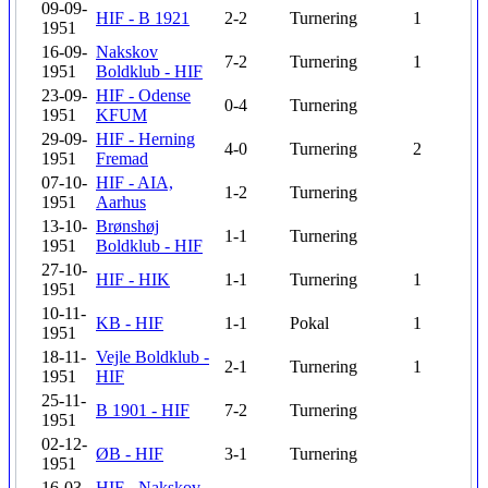
09-09-
HIF - B 1921
2-2
Turnering
1
1951
16-09-
Nakskov
7-2
Turnering
1
1951
Boldklub - HIF
23-09-
HIF - Odense
0-4
Turnering
1951
KFUM
29-09-
HIF - Herning
4-0
Turnering
2
1951
Fremad
07-10-
HIF - AIA,
1-2
Turnering
1951
Aarhus
13-10-
Brønshøj
1-1
Turnering
1951
Boldklub - HIF
27-10-
HIF - HIK
1-1
Turnering
1
1951
10-11-
KB - HIF
1-1
Pokal
1
1951
18-11-
Vejle Boldklub -
2-1
Turnering
1
1951
HIF
25-11-
B 1901 - HIF
7-2
Turnering
1951
02-12-
ØB - HIF
3-1
Turnering
1951
16-03-
HIF - Nakskov