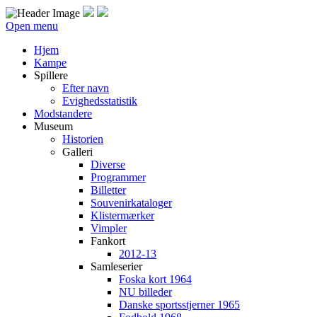
Open menu
Hjem
Kampe
Spillere
Efter navn
Evighedsstatistik
Modstandere
Museum
Historien
Galleri
Diverse
Programmer
Billetter
Souvenirkataloger
Klistermærker
Vimpler
Fankort
2012-13
Samleserier
Foska kort 1964
NU billeder
Danske sportsstjerner 1965