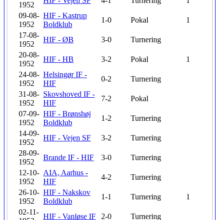
HIF - Vejen SF
4-1
Turnering
1
1952
09-08-
HIF - Kastrup
1-0
Pokal
1
1952
Boldklub
17-08-
HIF - ØB
3-0
Turnering
1952
20-08-
HIF - HB
3-2
Pokal
1
1952
24-08-
Helsingør IF -
0-2
Turnering
1952
HIF
31-08-
Skovshoved IF -
7-2
Pokal
1952
HIF
07-09-
HIF - Brønshøj
1-2
Turnering
1952
Boldklub
14-09-
HIF - Vejen SF
3-2
Turnering
1952
28-09-
Brande IF - HIF
3-0
Turnering
1952
12-10-
AIA, Aarhus -
4-2
Turnering
1952
HIF
26-10-
HIF - Nakskov
1-1
Turnering
1
1952
Boldklub
02-11-
HIF - Vanløse IF
2-0
Turnering