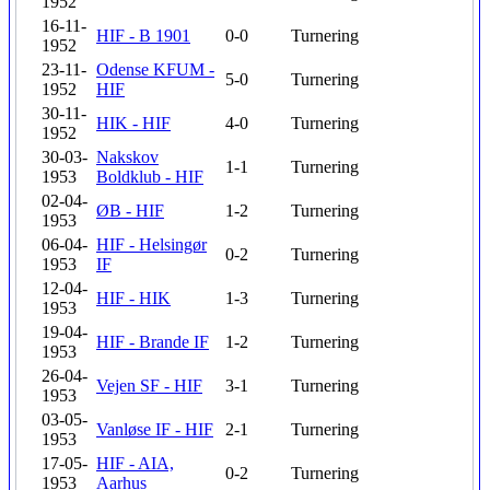
1952
16-11-
HIF - B 1901
0-0
Turnering
1952
23-11-
Odense KFUM -
5-0
Turnering
1952
HIF
30-11-
HIK - HIF
4-0
Turnering
1952
30-03-
Nakskov
1-1
Turnering
1953
Boldklub - HIF
02-04-
ØB - HIF
1-2
Turnering
1953
06-04-
HIF - Helsingør
0-2
Turnering
1953
IF
12-04-
HIF - HIK
1-3
Turnering
1953
19-04-
HIF - Brande IF
1-2
Turnering
1953
26-04-
Vejen SF - HIF
3-1
Turnering
1953
03-05-
Vanløse IF - HIF
2-1
Turnering
1953
17-05-
HIF - AIA,
0-2
Turnering
1953
Aarhus