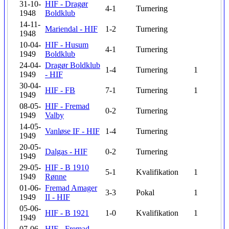
31-10-
HIF - Dragør
4-1
Turnering
1948
Boldklub
14-11-
Mariendal - HIF
1-2
Turnering
1948
10-04-
HIF - Husum
4-1
Turnering
1949
Boldklub
24-04-
Dragør Boldklub
1-4
Turnering
1
1949
- HIF
30-04-
HIF - FB
7-1
Turnering
1
1949
08-05-
HIF - Fremad
0-2
Turnering
1949
Valby
14-05-
Vanløse IF - HIF
1-4
Turnering
1949
20-05-
Dalgas - HIF
0-2
Turnering
1949
29-05-
HIF - B 1910
5-1
Kvalifikation
1
1949
Rønne
01-06-
Fremad Amager
3-3
Pokal
1
1949
II - HIF
05-06-
HIF - B 1921
1-0
Kvalifikation
1
1949
07-06-
HIF - Fremad