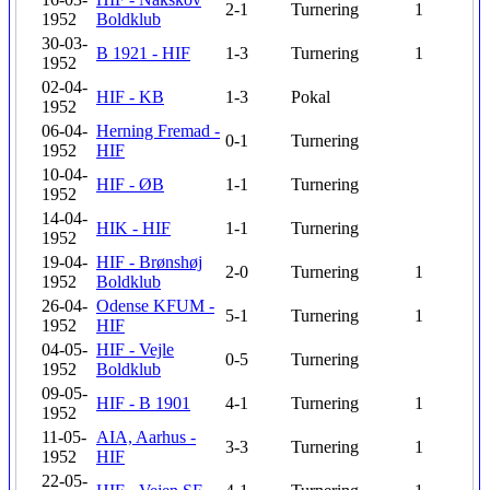
2-1
Turnering
1
1952
Boldklub
30-03-
B 1921 - HIF
1-3
Turnering
1
1952
02-04-
HIF - KB
1-3
Pokal
1952
06-04-
Herning Fremad -
0-1
Turnering
1952
HIF
10-04-
HIF - ØB
1-1
Turnering
1952
14-04-
HIK - HIF
1-1
Turnering
1952
19-04-
HIF - Brønshøj
2-0
Turnering
1
1952
Boldklub
26-04-
Odense KFUM -
5-1
Turnering
1
1952
HIF
04-05-
HIF - Vejle
0-5
Turnering
1952
Boldklub
09-05-
HIF - B 1901
4-1
Turnering
1
1952
11-05-
AIA, Aarhus -
3-3
Turnering
1
1952
HIF
22-05-