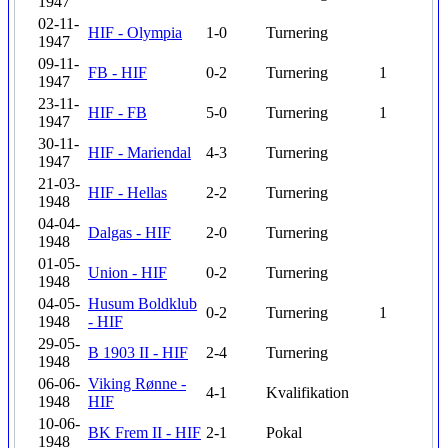
1947
02-11-
HIF - Olympia
1-0
Turnering
1947
09-11-
FB - HIF
0-2
Turnering
1
1947
23-11-
HIF - FB
5-0
Turnering
1
1947
30-11-
HIF - Mariendal
4-3
Turnering
1947
21-03-
HIF - Hellas
2-2
Turnering
1948
04-04-
Dalgas - HIF
2-0
Turnering
1948
01-05-
Union - HIF
0-2
Turnering
1948
04-05-
Husum Boldklub
0-2
Turnering
1
1948
- HIF
29-05-
B 1903 II - HIF
2-4
Turnering
1948
06-06-
Viking Rønne -
4-1
Kvalifikation
1948
HIF
10-06-
BK Frem II - HIF
2-1
Pokal
1948