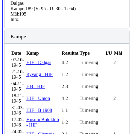
Dalgas
Kampe:
189 (V: 95 - U: 30 - T: 64)
Mål:
105
Info:
Kampe
Dato
Kamp
Resultat
Type
I/U
Mål
07-10-
HIF - Dalgas
4-2
Turnering
2
1945
21-10-
Ryvang - HIF
1-2
Turnering
1945
04-11-
HB - HIF
2-3
Turnering
1945
18-11-
HIF - Union
4-2
Turnering
2
1945
31-03-
HIF - B 1908
1-1
Turnering
1946
17-05-
Husum Boldklub
1-2
Turnering
1946
- HIF
24-05-