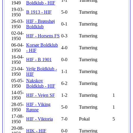
1-1
Turnering
1949
Boldklub - HIF
19-03-
B 1913 - HIF
5-0
Turnering
1950
26-03-
HIF - Brønshøj
0-1
Turnering
1950
Boldklub
02-04-
HIF - Horsens FS
0-3
Turnering
1950
06-04-
Korsør Boldklub
4-0
Turnering
1950
- HIF
16-04-
HIF - B 1901
0-0
Turnering
1950
23-04-
Vejle Boldklub -
1-1
Turnering
1950
HIF
05-05-
Nakskov
6-2
Turnering
1950
Boldklub - HIF
14-05-
HIF - Vejen SF
1-2
Turnering
1
1950
28-05-
HIF - Viking
5-0
Turnering
1
1950
Rønne
17-08-
HIF - Viktoria
7-0
Pokal
5
1950
20-08-
HIK - HIF
0-0
Turnering