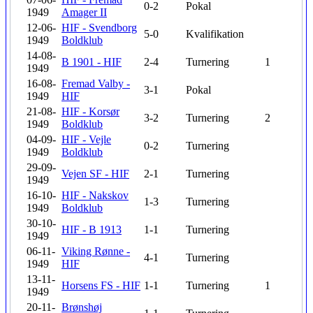
0-2
Pokal
1949
Amager II
12-06-
HIF - Svendborg
5-0
Kvalifikation
1949
Boldklub
14-08-
B 1901 - HIF
2-4
Turnering
1
1949
16-08-
Fremad Valby -
3-1
Pokal
1949
HIF
21-08-
HIF - Korsør
3-2
Turnering
2
1949
Boldklub
04-09-
HIF - Vejle
0-2
Turnering
1949
Boldklub
29-09-
Vejen SF - HIF
2-1
Turnering
1949
16-10-
HIF - Nakskov
1-3
Turnering
1949
Boldklub
30-10-
HIF - B 1913
1-1
Turnering
1949
06-11-
Viking Rønne -
4-1
Turnering
1949
HIF
13-11-
Horsens FS - HIF
1-1
Turnering
1
1949
20-11-
Brønshøj