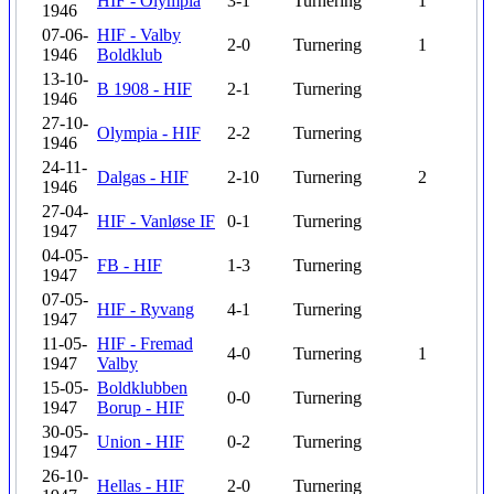
HIF - Olympia
3-1
Turnering
1
1946
07-06-
HIF - Valby
2-0
Turnering
1
1946
Boldklub
13-10-
B 1908 - HIF
2-1
Turnering
1946
27-10-
Olympia - HIF
2-2
Turnering
1946
24-11-
Dalgas - HIF
2-10
Turnering
2
1946
27-04-
HIF - Vanløse IF
0-1
Turnering
1947
04-05-
FB - HIF
1-3
Turnering
1947
07-05-
HIF - Ryvang
4-1
Turnering
1947
11-05-
HIF - Fremad
4-0
Turnering
1
1947
Valby
15-05-
Boldklubben
0-0
Turnering
1947
Borup - HIF
30-05-
Union - HIF
0-2
Turnering
1947
26-10-
Hellas - HIF
2-0
Turnering