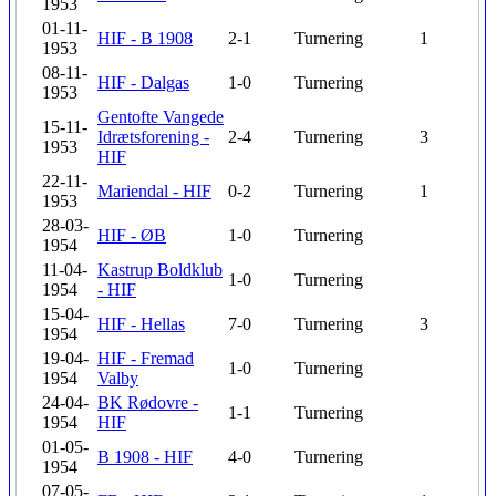
1953
01-11-
HIF - B 1908
2-1
Turnering
1
1953
08-11-
HIF - Dalgas
1-0
Turnering
1953
Gentofte Vangede
15-11-
Idrætsforening -
2-4
Turnering
3
1953
HIF
22-11-
Mariendal - HIF
0-2
Turnering
1
1953
28-03-
HIF - ØB
1-0
Turnering
1954
11-04-
Kastrup Boldklub
1-0
Turnering
1954
- HIF
15-04-
HIF - Hellas
7-0
Turnering
3
1954
19-04-
HIF - Fremad
1-0
Turnering
1954
Valby
24-04-
BK Rødovre -
1-1
Turnering
1954
HIF
01-05-
B 1908 - HIF
4-0
Turnering
1954
07-05-