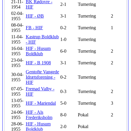
21-11-
BK Rødovre -
2-1
Turnering
1954
HIF
02-04-
HIF - ØB
3-1
Turnering
2
1955
08-04-
FB - HIF
0-2
Turnering
1
1955
11-04-
Kastrup Boldklub
1-0
Turnering
1955
- HIF
16-04-
HIF - Husum
6-0
Turnering
2
1955
Boldklub
23-04-
HIF - B 1908
3-1
Turnering
2
1955
Gentofte Vangede
30-04-
Idrætsforening -
0-2
Turnering
1955
HIF
07-05-
Fremad Valby -
0-3
Turnering
2
1955
HIF
13-05-
HIF - Mariendal
5-0
Turnering
3
1955
24-06-
HIF - Als
8-0
Pokal
2
1955
Frederiksholm
28-06-
HIF - Husum
2-0
Pokal
1955
Boldklub