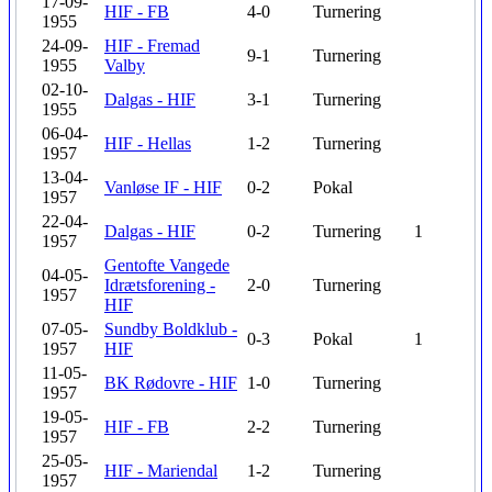
17-09-
HIF - FB
4-0
Turnering
1955
24-09-
HIF - Fremad
9-1
Turnering
1955
Valby
02-10-
Dalgas - HIF
3-1
Turnering
1955
06-04-
HIF - Hellas
1-2
Turnering
1957
13-04-
Vanløse IF - HIF
0-2
Pokal
1957
22-04-
Dalgas - HIF
0-2
Turnering
1
1957
Gentofte Vangede
04-05-
Idrætsforening -
2-0
Turnering
1957
HIF
07-05-
Sundby Boldklub -
0-3
Pokal
1
1957
HIF
11-05-
BK Rødovre - HIF
1-0
Turnering
1957
19-05-
HIF - FB
2-2
Turnering
1957
25-05-
HIF - Mariendal
1-2
Turnering
1957