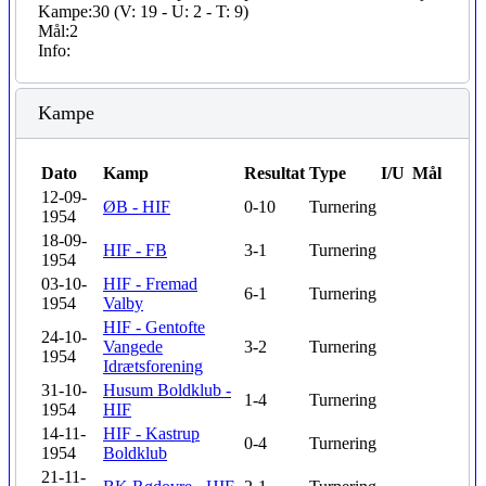
Kampe:
30 (V: 19 - U: 2 - T: 9)
Mål:
2
Info:
Kampe
Dato
Kamp
Resultat
Type
I/U
Mål
12-09-
ØB - HIF
0-10
Turnering
1954
18-09-
HIF - FB
3-1
Turnering
1954
03-10-
HIF - Fremad
6-1
Turnering
1954
Valby
HIF - Gentofte
24-10-
Vangede
3-2
Turnering
1954
Idrætsforening
31-10-
Husum Boldklub -
1-4
Turnering
1954
HIF
14-11-
HIF - Kastrup
0-4
Turnering
1954
Boldklub
21-11-