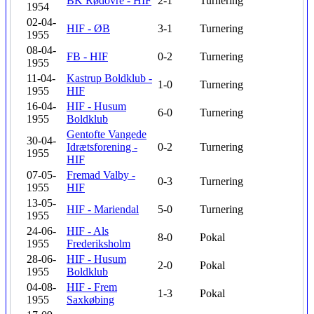
BK Rødovre - HIF
2-1
Turnering
1954
02-04-
HIF - ØB
3-1
Turnering
1955
08-04-
FB - HIF
0-2
Turnering
1955
11-04-
Kastrup Boldklub -
1-0
Turnering
1955
HIF
16-04-
HIF - Husum
6-0
Turnering
1955
Boldklub
Gentofte Vangede
30-04-
Idrætsforening -
0-2
Turnering
1955
HIF
07-05-
Fremad Valby -
0-3
Turnering
1955
HIF
13-05-
HIF - Mariendal
5-0
Turnering
1955
24-06-
HIF - Als
8-0
Pokal
1955
Frederiksholm
28-06-
HIF - Husum
2-0
Pokal
1955
Boldklub
04-08-
HIF - Frem
1-3
Pokal
1955
Saxkøbing