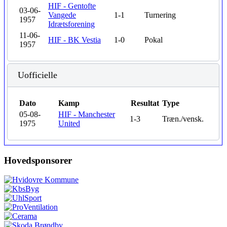
HIF - Gentofte
03-06-
Vangede
1-1
Turnering
1957
Idrætsforening
11-06-
HIF - BK Vestia
1-0
Pokal
1957
Uofficielle
Dato
Kamp
Resultat
Type
05-08-
HIF - Manchester
1-3
Træn./vensk.
1975
United
Hovedsponsorer