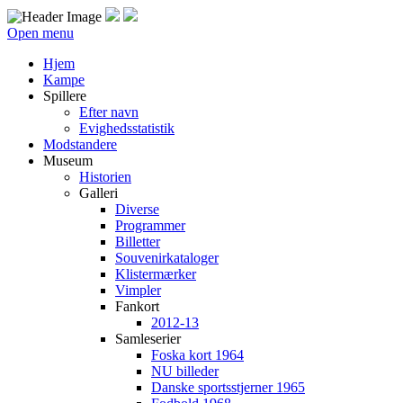
Open menu
Hjem
Kampe
Spillere
Efter navn
Evighedsstatistik
Modstandere
Museum
Historien
Galleri
Diverse
Programmer
Billetter
Souvenirkataloger
Klistermærker
Vimpler
Fankort
2012-13
Samleserier
Foska kort 1964
NU billeder
Danske sportsstjerner 1965