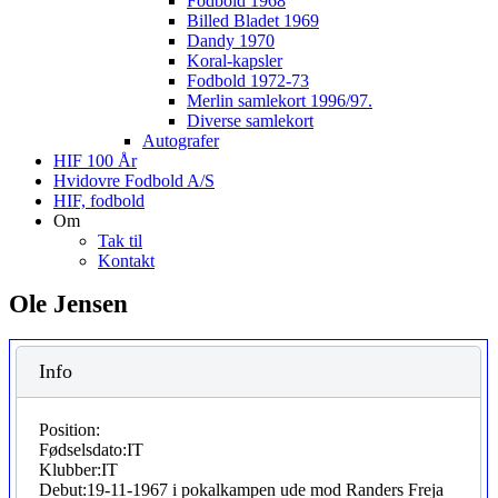
Fodbold 1968
Billed Bladet 1969
Dandy 1970
Koral-kapsler
Fodbold 1972-73
Merlin samlekort 1996/97.
Diverse samlekort
Autografer
HIF 100 År
Hvidovre Fodbold A/S
HIF, fodbold
Om
Tak til
Kontakt
Ole Jensen
Info
Position:
Fødselsdato:
IT
Klubber:
IT
Debut:
19-11-1967 i pokalkampen ude mod Randers Freja