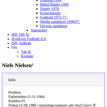
Fodbold 1968
Billed Bladet 1969
Dandy 1970
Koral-kapsler
Fodbold 1972-73
Merlin samlekort 1996/97.
Diverse samlekort
Autografer
HIF 100 År
Hvidovre Fodbold A/S
HIF, fodbold
Om
Tak til
Kontakt
Niels Nielsen²
Info
Position:
Fødselsdato:
11-11-1964
Klubber:
IT
Debut:
31-08-1986 i turnerings-kampen ude mod Greve IF