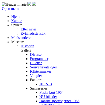
Open menu
Hjem
Kampe
Spillere
Efter navn
Evighedsstatistik
Modstandere
Museum
Historien
Galleri
Diverse
Programmer
Billetter
Souvenirkataloger
Klistermærker
Vimpler
Fankort
2012-13
Samleserier
Foska kort 1964
NU billeder
Danske sportsstjerner 1965