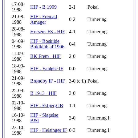
17-08-
HIF - B 1909
2-1
Pokal
1988
21-08-
HIF - Fremad
0-2
Turnering
1988
Amager
28-08-
Horsens FS - HIF
4-1
Turnering
1988
04-09-
HIF - Roskilde
0-4
Turnering
1988
Boldklub af 1906
11-09-
BK Frem - HIF
2-0
Turnering
1988
18-09-
HIF - Vanløse IF
0-0
Turnering
1988
21-09-
Brøndby IF - HIF
3-0 (e.f.)
Pokal
1988
25-09-
B 1913 - HIF
3-0
Turnering
1988
02-10-
HIF - Esbjerg fB
1-1
Turnering
1988
16-10-
HIF - Slagelse
2-0
Turnering
I
1988
B&I
23-10-
HIF - Helsingør IF
0-3
Turnering
I
1988