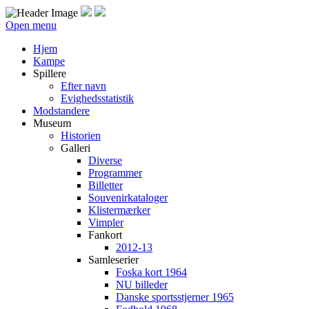
Open menu
Hjem
Kampe
Spillere
Efter navn
Evighedsstatistik
Modstandere
Museum
Historien
Galleri
Diverse
Programmer
Billetter
Souvenirkataloger
Klistermærker
Vimpler
Fankort
2012-13
Samleserier
Foska kort 1964
NU billeder
Danske sportsstjerner 1965