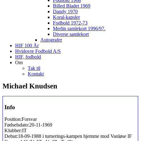
Fodbold 1968
Billed Bladet 1969
Dandy 1970
Koral-kapsler
Fodbold 1972-73
Merlin samlekort 1996/97.
Diverse samlekort
Autografer
HIF 100 År
Hvidovre Fodbold A/S
HIF, fodbold
Om
Tak til
Kontakt
Michael Knudsen
Info
Position:
Forsvar
Fødselsdato:
20-11-1969
Klubber:
IT
Debut:
18-09-1988 i turnerings-kampen hjemme mod Vanløse IF