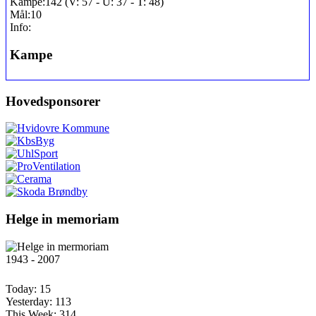
Kampe:
142 (V: 57 - U: 37 - T: 48)
Mål:
10
Info:
Kampe
Hovedsponsorer
Helge in memoriam
1943 - 2007
Today:
15
Yesterday:
113
This Week:
314