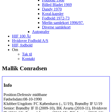
Fodbold 1968
Billed Bladet 1969
Dandy 1970
Koral-kapsler
Fodbold 1972-73
Merlin samlekort 1996/97.
Diverse samlekort
Autografer
HIF 100 År
Hvidovre Fodbold A/S
HIF, fodbold
Om
Tak til
Kontakt
Mallik Conradsen
Info
Position:
Defensiv midtbane
Fødselsdato:
08-10-1990
Klubber:
Ungdom: FC København (-, U/19), Brøndby IF U/19
Senior: Brøndby IF II (2009-10), BK Avarta (2010-11), Hvidovre