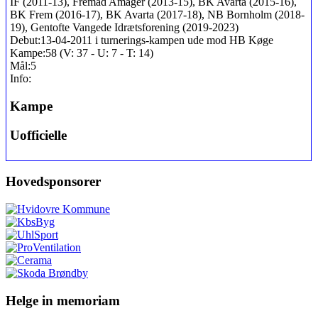
IF (2011-13), Fremad Amager (2013-15), BK Avarta (2015-16),
BK Frem (2016-17), BK Avarta (2017-18), NB Bornholm (2018-
19), Gentofte Vangede Idrætsforening (2019-2023)
Debut:
13-04-2011 i turnerings-kampen ude mod HB Køge
Kampe:
58 (V: 37 - U: 7 - T: 14)
Mål:
5
Info:
Kampe
Uofficielle
Hovedsponsorer
Helge in memoriam