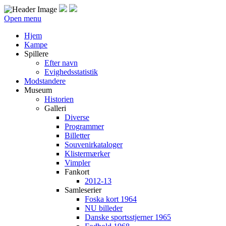
Open menu
Hjem
Kampe
Spillere
Efter navn
Evighedsstatistik
Modstandere
Museum
Historien
Galleri
Diverse
Programmer
Billetter
Souvenirkataloger
Klistermærker
Vimpler
Fankort
2012-13
Samleserier
Foska kort 1964
NU billeder
Danske sportsstjerner 1965