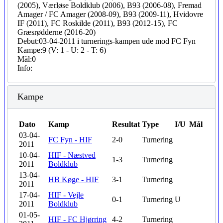
(2005), Værløse Boldklub (2006), B93 (2006-08), Fremad
Amager / FC Amager (2008-09), B93 (2009-11), Hvidovre
IF (2011), FC Roskilde (2011), B93 (2012-15), FC
Græsrødderne (2016-20)
Debut:
03-04-2011 i turnerings-kampen ude mod FC Fyn
Kampe:
9 (V: 1 - U: 2 - T: 6)
Mål:
0
Info:
Kampe
Dato
Kamp
Resultat
Type
I/U
Mål
03-04-
FC Fyn - HIF
2-0
Turnering
2011
10-04-
HIF - Næstved
1-3
Turnering
2011
Boldklub
13-04-
HB Køge - HIF
3-1
Turnering
2011
17-04-
HIF - Vejle
0-1
Turnering
U
2011
Boldklub
01-05-
HIF - FC Hjørring
4-2
Turnering