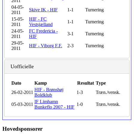
2011
04-05-
Skive IK - HIF
1-1
Turnering
2011
15-05-
HIF - FC
1-1
Turnering
2011
Vestsjælland
24-05-
FC Fredericia -
3-1
Turnering
2011
HIF
29-05-
HIF - Viborg F.F.
2-3
Turnering
2011
Uofficielle
Dato
Kamp
Resultat
Type
HIF - Brønshøj
26-02-2011
1-3
Træn./vensk.
Boldklub
IF Limhamn
05-03-2011
1-0
Træn./vensk.
Bunkeflo 2007 - HIF
Hovedsponsorer