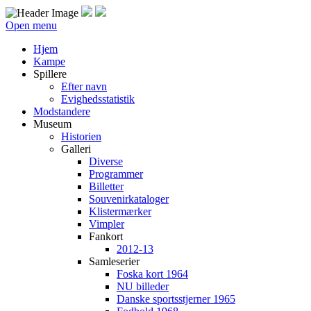
Open menu
Hjem
Kampe
Spillere
Efter navn
Evighedsstatistik
Modstandere
Museum
Historien
Galleri
Diverse
Programmer
Billetter
Souvenirkataloger
Klistermærker
Vimpler
Fankort
2012-13
Samleserier
Foska kort 1964
NU billeder
Danske sportsstjerner 1965