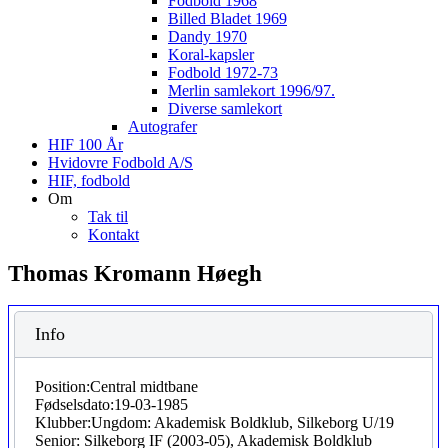
Fodbold 1968
Billed Bladet 1969
Dandy 1970
Koral-kapsler
Fodbold 1972-73
Merlin samlekort 1996/97.
Diverse samlekort
Autografer
HIF 100 År
Hvidovre Fodbold A/S
HIF, fodbold
Om
Tak til
Kontakt
Thomas Kromann Høegh
Info
Position:
Central midtbane
Fødselsdato:
19-03-1985
Klubber:
Ungdom: Akademisk Boldklub, Silkeborg U/19
Senior: Silkeborg IF (2003-05), Akademisk Boldklub