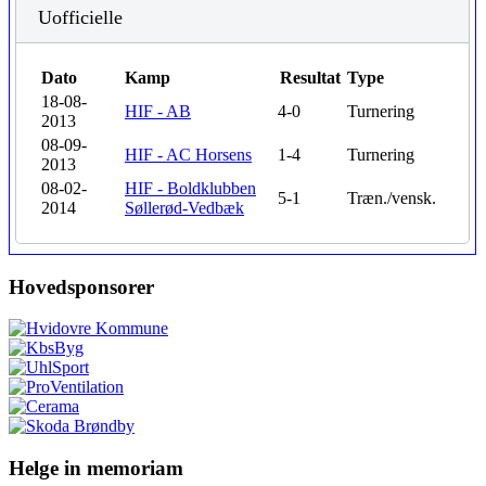
Uofficielle
Dato
Kamp
Resultat
Type
18-08-
HIF - AB
4-0
Turnering
2013
08-09-
HIF - AC Horsens
1-4
Turnering
2013
08-02-
HIF - Boldklubben
5-1
Træn./vensk.
2014
Søllerød-Vedbæk
Hovedsponsorer
Helge in memoriam