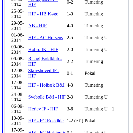
0-2
Turnering
2014
HIF
25-05-
HIF - HB Køge
1-0
Turnering
2014
29-05-
AB - HIF
4-0
Turnering
2014
01-06-
HIF - AC Horsens
2-5
Turnering
U
2014
09-06-
Hobro IK - HIF
2-0
Turnering
U
2014
09-08-
Rishøj Boldklub -
2-2
Turnering
2014
HIF
12-08-
Skovshoved IF -
0-1
Pokal
2014
HIF
17-08-
HIF - Holbæk B&I
4-3
Turnering
2014
24-08-
Svebølle B&I - HIF
2-3
Turnering
U
2014
06-09-
Herlev IF - HIF
3-6
Turnering
U
1
2014
10-09-
HIF - FC Roskilde
1-2 (e.f.)
Pokal
2014
17-09-
HIF - FC Helsingør
0-1
Turnering
U