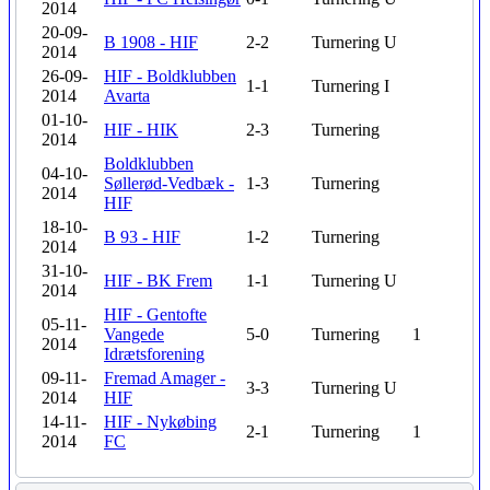
2014
20-09-
B 1908 - HIF
2-2
Turnering
U
2014
26-09-
HIF - Boldklubben
1-1
Turnering
I
2014
Avarta
01-10-
HIF - HIK
2-3
Turnering
2014
Boldklubben
04-10-
Søllerød-Vedbæk -
1-3
Turnering
2014
HIF
18-10-
B 93 - HIF
1-2
Turnering
2014
31-10-
HIF - BK Frem
1-1
Turnering
U
2014
HIF - Gentofte
05-11-
Vangede
5-0
Turnering
1
2014
Idrætsforening
09-11-
Fremad Amager -
3-3
Turnering
U
2014
HIF
14-11-
HIF - Nykøbing
2-1
Turnering
1
2014
FC