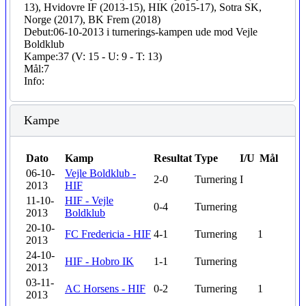
13), Hvidovre IF (2013-15), HIK (2015-17), Sotra SK,
Norge (2017), BK Frem (2018)
Debut:
06-10-2013 i turnerings-kampen ude mod Vejle
Boldklub
Kampe:
37 (V: 15 - U: 9 - T: 13)
Mål:
7
Info:
Kampe
Dato
Kamp
Resultat
Type
I/U
Mål
06-10-
Vejle Boldklub -
2-0
Turnering
I
2013
HIF
11-10-
HIF - Vejle
0-4
Turnering
2013
Boldklub
20-10-
FC Fredericia - HIF
4-1
Turnering
1
2013
24-10-
HIF - Hobro IK
1-1
Turnering
2013
03-11-
AC Horsens - HIF
0-2
Turnering
1
2013