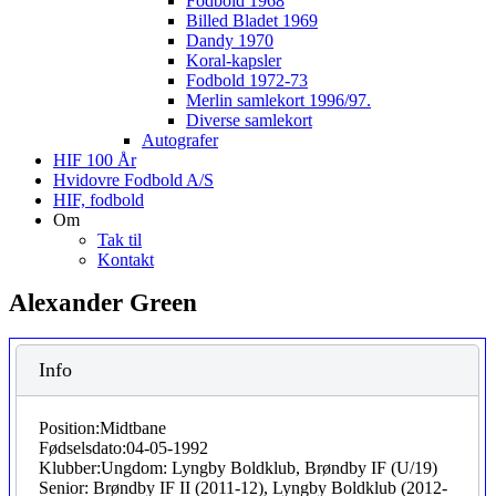
Fodbold 1968
Billed Bladet 1969
Dandy 1970
Koral-kapsler
Fodbold 1972-73
Merlin samlekort 1996/97.
Diverse samlekort
Autografer
HIF 100 År
Hvidovre Fodbold A/S
HIF, fodbold
Om
Tak til
Kontakt
Alexander Green
Info
Position:
Midtbane
Fødselsdato:
04-05-1992
Klubber:
Ungdom: Lyngby Boldklub, Brøndby IF (U/19)
Senior: Brøndby IF II (2011-12), Lyngby Boldklub (2012-