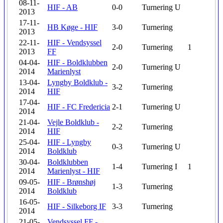
08-11-
HIF - AB
0-0
Turnering
U
2013
17-11-
HB Køge - HIF
3-0
Turnering
2013
22-11-
HIF - Vendsyssel
2-0
Turnering
1
2013
FF
04-04-
HIF - Boldklubben
2-0
Turnering
U
2014
Marienlyst
13-04-
Lyngby Boldklub -
3-2
Turnering
2014
HIF
17-04-
HIF - FC Fredericia
2-1
Turnering
U
2014
21-04-
Vejle Boldklub -
2-2
Turnering
2014
HIF
25-04-
HIF - Lyngby
0-3
Turnering
U
2014
Boldklub
30-04-
Boldklubben
1-4
Turnering
I
1
2014
Marienlyst - HIF
09-05-
HIF - Brønshøj
1-3
Turnering
2014
Boldklub
16-05-
HIF - Silkeborg IF
3-3
Turnering
2014
21-05-
Vendsyssel FF -