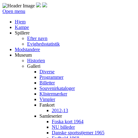
Open menu
Hjem
Kampe
Spillere
Efter navn
Evighedsstatistik
Modstandere
Museum
Historien
Galleri
Diverse
Programmer
Billetter
Souvenirkataloger
Klistermærker
Vimpler
Fankort
2012-13
Samleserier
Foska kort 1964
NU billeder
Danske sportsstjerner 1965