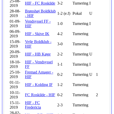
25-08-
HIF - FC Roskilde
3-2
Turnering
I
2019
28-08-
Brønshøj Boldklub
1-2 (e.f)
Pokal
U
2019
- HIF
01-09-
Vendsyssel FF -
1-0
Turnering
I
2019
HIF
06-09-
HIF - Skive IK
4-2
Turnering
2019
15-09-
Vejle Boldklub -
3-0
Turnering
2019
HIF
20-09-
HIF - HB Køge
2-2
Turnering
U
2019
18-10-
HIF - Vendsyssel
1-1
Turnering
I
2019
FF
25-10-
Fremad Amager -
0-2
Turnering
U
1
2019
HIF
01-11-
HIF - Kolding IF
1-2
Turnering
2019
10-11-
FC Roskilde - HIF
0-2
Turnering
2
2019
15-11-
HIF - FC
2-3
Turnering
2019
Fredericia
28-02-