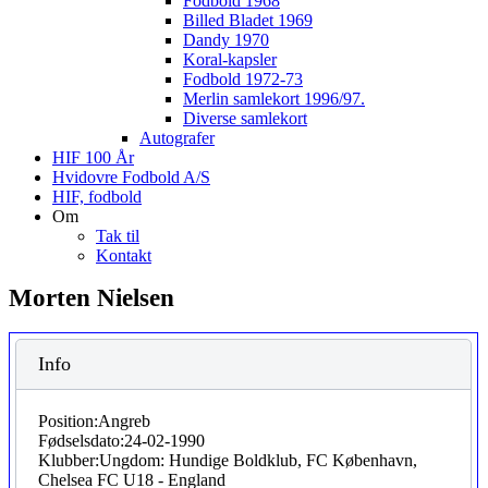
Fodbold 1968
Billed Bladet 1969
Dandy 1970
Koral-kapsler
Fodbold 1972-73
Merlin samlekort 1996/97.
Diverse samlekort
Autografer
HIF 100 År
Hvidovre Fodbold A/S
HIF, fodbold
Om
Tak til
Kontakt
Morten Nielsen
Info
Position:
Angreb
Fødselsdato:
24-02-1990
Klubber:
Ungdom: Hundige Boldklub, FC København,
Chelsea FC U18 - England