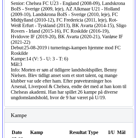
Senior: Chelsea FC U23 - England (2008-09), Landskrona
BoIS - Sverige (2009, leje), AZ Alkmaar U21 - Holland
(2009-10), Landskrona BoIS - Sverige (2010, leje), FC
Midtjylland (2010-12), FC Fredericia (2011, leje), Rot-
Weiß Erfurt - Tyskland (2013), BK Avarta (2014-15), Sligo
Rovers - Irland (2015-16), FC Roskilde (2016-19),
Hvidovre IF (2019-20), BK Avarta (2020-21), Vanløse IF
(2021-22)
Debut:
25-08-2019 i turnerings-kampen hjemme mod FC
Roskilde
Kampe:
14 (V: 5 - U: 3 - T: 6)
Mål:
3
Info:
Morten er søn af tidligere landsholdspiller, Benny
Nielsen. Blev tidligt anset som et stort talent, og mange
klubber var ude efter ham. Efter prøvetræninger hos
Arsenal, Liverpool & Chelsea, endte det med at han kom til
Chelseas akademi. Han har spillet 26 kampe på diverse
ungdomslandshold, hvor de 9 har været på U/19.
Kampe
Dato
Kamp
Resultat
Type
I/U
Mål