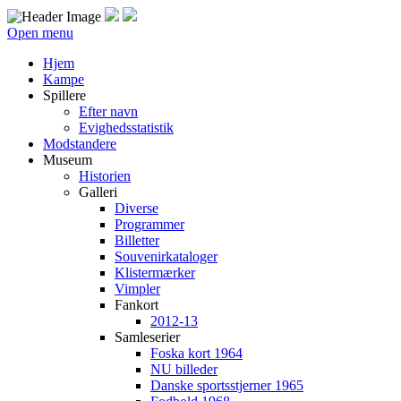
Open menu
Hjem
Kampe
Spillere
Efter navn
Evighedsstatistik
Modstandere
Museum
Historien
Galleri
Diverse
Programmer
Billetter
Souvenirkataloger
Klistermærker
Vimpler
Fankort
2012-13
Samleserier
Foska kort 1964
NU billeder
Danske sportsstjerner 1965