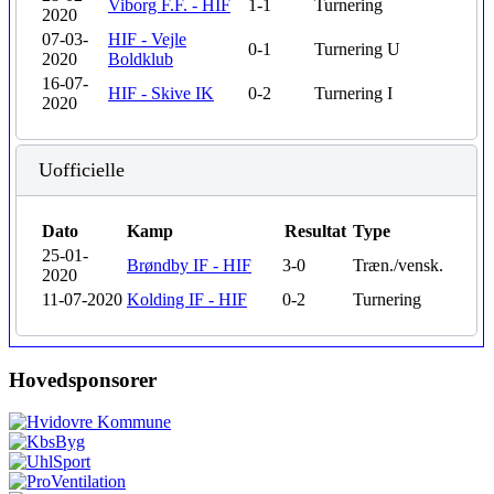
Viborg F.F. - HIF
1-1
Turnering
2020
07-03-
HIF - Vejle
0-1
Turnering
U
2020
Boldklub
16-07-
HIF - Skive IK
0-2
Turnering
I
2020
Uofficielle
Dato
Kamp
Resultat
Type
25-01-
Brøndby IF - HIF
3-0
Træn./vensk.
2020
11-07-2020
Kolding IF - HIF
0-2
Turnering
Hovedsponsorer