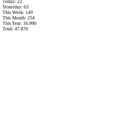
Today:
22
Yesterday:
63
This Week:
149
This Month:
254
This Year:
16.990
Total:
47.876