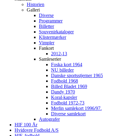
Historien
Galleri
Diverse
Programmer
Billetter
Souvenirkataloger
Klistermærker
Vimpler
Fankort
2012-13
Samleserier
Foska kort 1964
NU billeder
Danske sportsstjerner 1965
Fodbold 1968
Billed Bladet 1969
Dandy 1970
Koral-kapsler
Fodbold 1972-73
Merlin samlekort 1996/97.
Diverse samlekort
Autografer
HIF 100 År
Hvidovre Fodbold A/S
HIF, fodbold