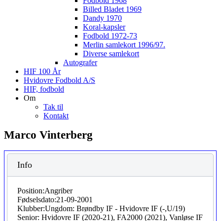
Fodbold 1968
Billed Bladet 1969
Dandy 1970
Koral-kapsler
Fodbold 1972-73
Merlin samlekort 1996/97.
Diverse samlekort
Autografer
HIF 100 År
Hvidovre Fodbold A/S
HIF, fodbold
Om
Tak til
Kontakt
Marco Vinterberg
Info
Position:
Angriber
Fødselsdato:
21-09-2001
Klubber:
Ungdom: Brøndby IF - Hvidovre IF (-,U/19)
Senior: Hvidovre IF (2020-21), FA2000 (2021), Vanløse IF