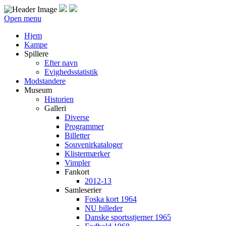
Open menu
Hjem
Kampe
Spillere
Efter navn
Evighedsstatistik
Modstandere
Museum
Historien
Galleri
Diverse
Programmer
Billetter
Souvenirkataloger
Klistermærker
Vimpler
Fankort
2012-13
Samleserier
Foska kort 1964
NU billeder
Danske sportsstjerner 1965