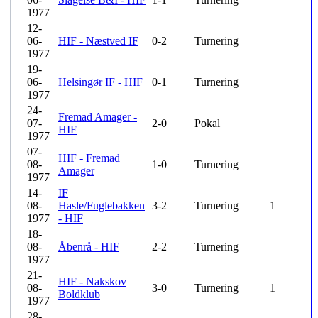
1977
12-
06-
HIF - Næstved IF
0-2
Turnering
1977
19-
06-
Helsingør IF - HIF
0-1
Turnering
1977
24-
Fremad Amager -
07-
2-0
Pokal
HIF
1977
07-
HIF - Fremad
08-
1-0
Turnering
Amager
1977
14-
IF
08-
Hasle/Fuglebakken
3-2
Turnering
1
1977
- HIF
18-
08-
Åbenrå - HIF
2-2
Turnering
1977
21-
HIF - Nakskov
08-
3-0
Turnering
1
Boldklub
1977
28-