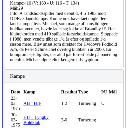
Kampe:
410 (V: 160 - U: 116 - T: 134)
Mål:
29
Info:
A-landsholdsspiller med debut d. 4-5-1983 mod
DDR. 3 landskampe. Kunne nok have fået nogle flere
landskampe, hvis Michael, som mange af hans tidligere
holdkammerater, havde ladet sig lokke af Brøndby IF. Har
klubrekorden med 410 spillede førsteholdskampe. Stoppede
i 1988, men vendte tilbage 1½ år efter og spillede 1½
sæson mere. Blev ansat som direktør for Hvidovre Fodbold
A/S, da Peter Schmeichel overtog klubben i år 2000. En
kompromisløs fighter, der altid går forrest både på banen og
udenfor. Michael døde efter længere tids sygdom.
Kampe
Dato
Kamp
Resultat
Type
I/U
Mål
23-
03-
AB - HIF
1-2
Turnering
U
1975
30-
HIF - Lyngby
03-
3-0
Turnering
Boldklub
1975