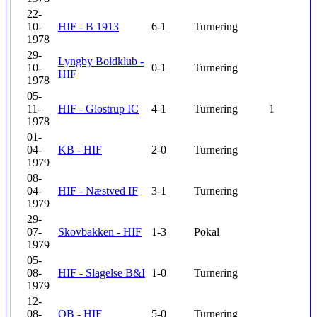
22-
10-
HIF - B 1913
6-1
Turnering
1978
29-
Lyngby Boldklub -
10-
0-1
Turnering
HIF
1978
05-
11-
HIF - Glostrup IC
4-1
Turnering
1
1978
01-
04-
KB - HIF
2-0
Turnering
1979
08-
04-
HIF - Næstved IF
3-1
Turnering
1979
29-
07-
Skovbakken - HIF
1-3
Pokal
1979
05-
08-
HIF - Slagelse B&I
1-0
Turnering
1979
12-
08-
OB - HIF
5-0
Turnering