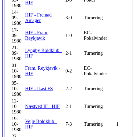
HIF
1980
14-
HIF - Fremad
09-
3-0
Turnering
Amager
1980
17-
HIF - Fram,
EC-
09-
1-0
Reykjavik
Pokalvinder
1980
21-
Lyngby Boldklub -
09-
2-1
Turnering
HIF
1980
01-
Fram, Reykjavik -
EC-
10-
0-2
HIF
Pokalvinder
1980
05-
10-
HIF - Ikast FS
2-2
Turnering
1980
12-
10-
Næstved IF - HIF
2-1
Turnering
1980
19-
Vejle Boldklub -
10-
7-3
Turnering
1
HIF
1980
22-