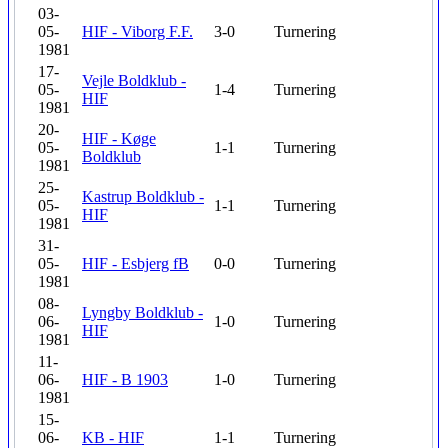
03-
05-
HIF - Viborg F.F.
3-0
Turnering
1981
17-
Vejle Boldklub -
05-
1-4
Turnering
HIF
1981
20-
HIF - Køge
05-
1-1
Turnering
Boldklub
1981
25-
Kastrup Boldklub -
05-
1-1
Turnering
HIF
1981
31-
05-
HIF - Esbjerg fB
0-0
Turnering
1981
08-
Lyngby Boldklub -
06-
1-0
Turnering
HIF
1981
11-
06-
HIF - B 1903
1-0
Turnering
1981
15-
06-
KB - HIF
1-1
Turnering