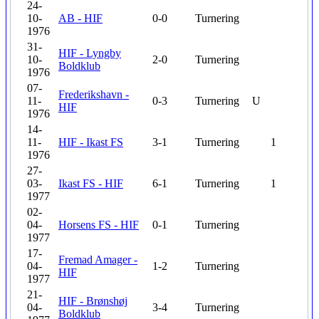
24-
10-
AB - HIF
0-0
Turnering
1976
31-
HIF - Lyngby
10-
2-0
Turnering
Boldklub
1976
07-
Frederikshavn -
11-
0-3
Turnering
U
HIF
1976
14-
11-
HIF - Ikast FS
3-1
Turnering
1
1976
27-
03-
Ikast FS - HIF
6-1
Turnering
1
1977
02-
04-
Horsens FS - HIF
0-1
Turnering
1977
17-
Fremad Amager -
04-
1-2
Turnering
HIF
1977
21-
HIF - Brønshøj
04-
3-4
Turnering
Boldklub