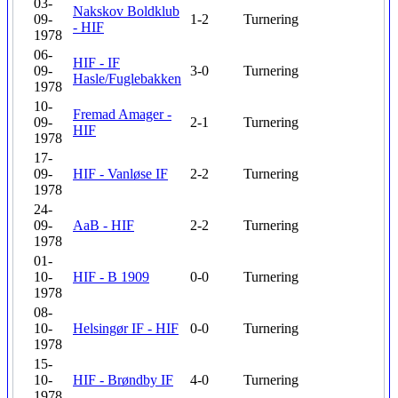
03-
Nakskov Boldklub
09-
1-2
Turnering
- HIF
1978
06-
HIF - IF
09-
3-0
Turnering
Hasle/Fuglebakken
1978
10-
Fremad Amager -
09-
2-1
Turnering
HIF
1978
17-
09-
HIF - Vanløse IF
2-2
Turnering
1978
24-
09-
AaB - HIF
2-2
Turnering
1978
01-
10-
HIF - B 1909
0-0
Turnering
1978
08-
10-
Helsingør IF - HIF
0-0
Turnering
1978
15-
10-
HIF - Brøndby IF
4-0
Turnering
1978