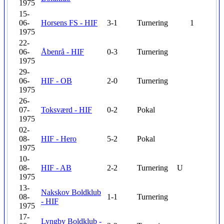
1975
15-
06-
Horsens FS - HIF
3-1
Turnering
1
1975
22-
06-
Åbenrå - HIF
0-3
Turnering
1975
29-
06-
HIF - OB
2-0
Turnering
1975
26-
07-
Toksværd - HIF
0-2
Pokal
1975
02-
08-
HIF - Hero
5-2
Pokal
1975
10-
08-
HIF - AB
2-2
Turnering
U
1975
13-
Nakskov Boldklub
08-
1-1
Turnering
- HIF
1975
17-
Lyngby Boldklub -