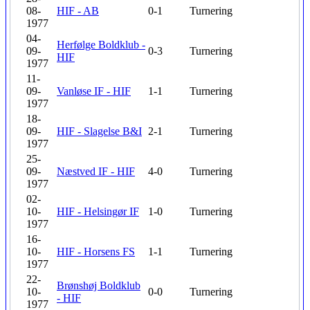
08-
HIF - AB
0-1
Turnering
1977
04-
Herfølge Boldklub -
09-
0-3
Turnering
HIF
1977
11-
09-
Vanløse IF - HIF
1-1
Turnering
1977
18-
09-
HIF - Slagelse B&I
2-1
Turnering
1977
25-
09-
Næstved IF - HIF
4-0
Turnering
1977
02-
10-
HIF - Helsingør IF
1-0
Turnering
1977
16-
10-
HIF - Horsens FS
1-1
Turnering
1977
22-
Brønshøj Boldklub
10-
0-0
Turnering
- HIF
1977