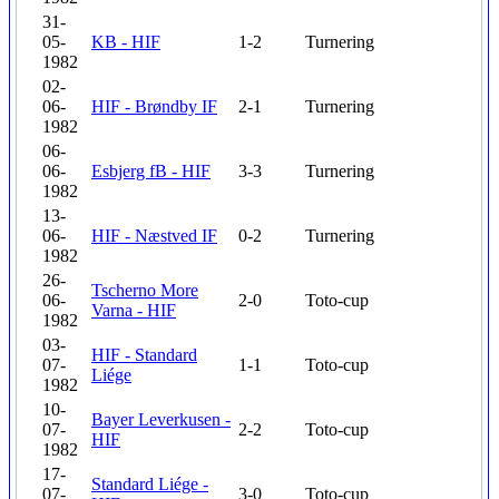
31-
05-
KB - HIF
1-2
Turnering
1982
02-
06-
HIF - Brøndby IF
2-1
Turnering
1982
06-
06-
Esbjerg fB - HIF
3-3
Turnering
1982
13-
06-
HIF - Næstved IF
0-2
Turnering
1982
26-
Tscherno More
06-
2-0
Toto-cup
Varna - HIF
1982
03-
HIF - Standard
07-
1-1
Toto-cup
Liége
1982
10-
Bayer Leverkusen -
07-
2-2
Toto-cup
HIF
1982
17-
Standard Liége -
07-
3-0
Toto-cup