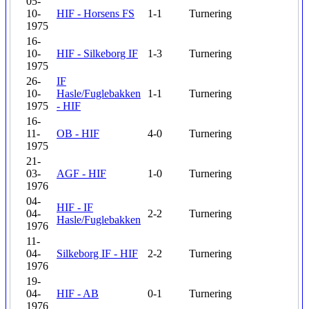
05-
10-
HIF - Horsens FS
1-1
Turnering
1975
16-
10-
HIF - Silkeborg IF
1-3
Turnering
1975
26-
IF
10-
Hasle/Fuglebakken
1-1
Turnering
1975
- HIF
16-
11-
OB - HIF
4-0
Turnering
1975
21-
03-
AGF - HIF
1-0
Turnering
1976
04-
HIF - IF
04-
2-2
Turnering
Hasle/Fuglebakken
1976
11-
04-
Silkeborg IF - HIF
2-2
Turnering
1976
19-
04-
HIF - AB
0-1
Turnering
1976