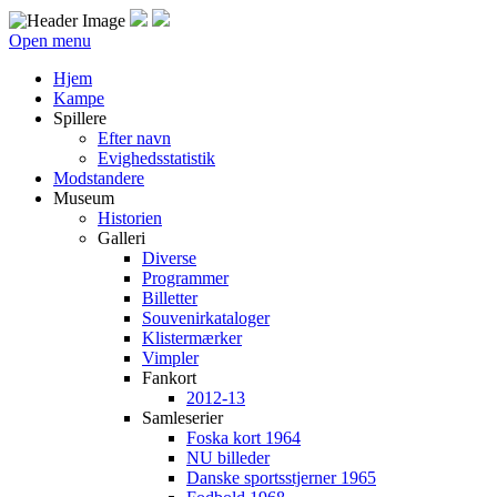
Open menu
Hjem
Kampe
Spillere
Efter navn
Evighedsstatistik
Modstandere
Museum
Historien
Galleri
Diverse
Programmer
Billetter
Souvenirkataloger
Klistermærker
Vimpler
Fankort
2012-13
Samleserier
Foska kort 1964
NU billeder
Danske sportsstjerner 1965