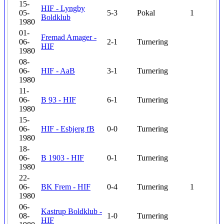
15-
HIF - Lyngby
05-
5-3
Pokal
1
Boldklub
1980
01-
Fremad Amager -
06-
2-1
Turnering
HIF
1980
08-
06-
HIF - AaB
3-1
Turnering
1980
11-
06-
B 93 - HIF
6-1
Turnering
1980
15-
06-
HIF - Esbjerg fB
0-0
Turnering
1980
18-
06-
B 1903 - HIF
0-1
Turnering
1980
22-
06-
BK Frem - HIF
0-4
Turnering
1
1980
06-
Kastrup Boldklub -
08-
1-0
Turnering
HIF