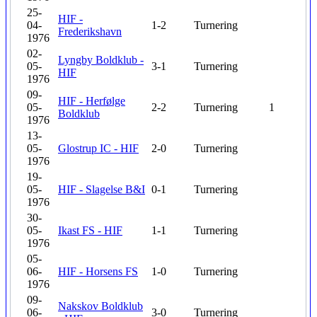
25-
HIF -
04-
1-2
Turnering
Frederikshavn
1976
02-
Lyngby Boldklub -
05-
3-1
Turnering
HIF
1976
09-
HIF - Herfølge
05-
2-2
Turnering
1
Boldklub
1976
13-
05-
Glostrup IC - HIF
2-0
Turnering
1976
19-
05-
HIF - Slagelse B&I
0-1
Turnering
1976
30-
05-
Ikast FS - HIF
1-1
Turnering
1976
05-
06-
HIF - Horsens FS
1-0
Turnering
1976
09-
Nakskov Boldklub
06-
3-0
Turnering