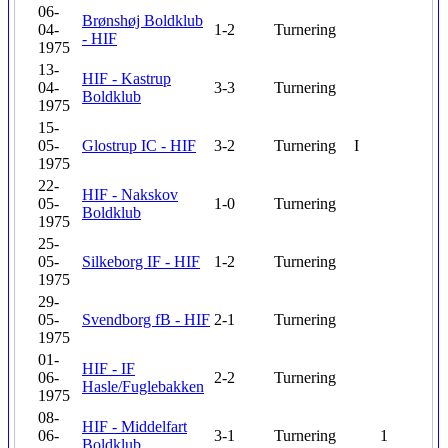
06-
Brønshøj Boldklub
04-
1-2
Turnering
- HIF
1975
13-
HIF - Kastrup
04-
3-3
Turnering
Boldklub
1975
15-
05-
Glostrup IC - HIF
3-2
Turnering
I
1975
22-
HIF - Nakskov
05-
1-0
Turnering
Boldklub
1975
25-
05-
Silkeborg IF - HIF
1-2
Turnering
1975
29-
05-
Svendborg fB - HIF
2-1
Turnering
1975
01-
HIF - IF
06-
2-2
Turnering
Hasle/Fuglebakken
1975
08-
HIF - Middelfart
06-
3-1
Turnering
1
Boldklub