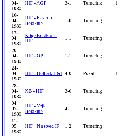
04-
HIF - AGF
3-1
Turnering
1
1980
10-
HIF - Kastrup
04-
1-0
Turnering
Boldklub
1980
13-
Køge Boldklub -
04-
1-1
Turnering
HIF
1980
20-
04-
HIF - OB
1-1
Turnering
1980
24-
04-
HIF - Holbæk B&I
4-0
Pokal
1
1980
28-
04-
KB - HIF
3-0
Turnering
1980
04-
HIF - Vejle
05-
4-1
Turnering
Boldklub
1980
11-
05-
HIF - Næstved IF
1-2
Turnering
1980