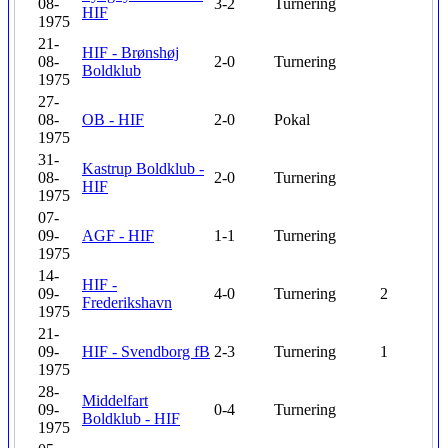
08-
3-2
Turnering
HIF
1975
21-
HIF - Brønshøj
08-
2-0
Turnering
Boldklub
1975
27-
08-
OB - HIF
2-0
Pokal
1975
31-
Kastrup Boldklub -
08-
2-0
Turnering
HIF
1975
07-
09-
AGF - HIF
1-1
Turnering
1975
14-
HIF -
09-
4-0
Turnering
2
Frederikshavn
1975
21-
09-
HIF - Svendborg fB
2-3
Turnering
1
1975
28-
Middelfart
09-
0-4
Turnering
Boldklub - HIF
1975