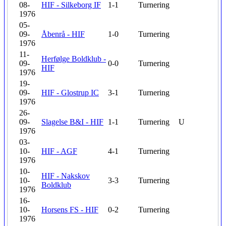
08-
HIF - Silkeborg IF
1-1
Turnering
1976
05-
09-
Åbenrå - HIF
1-0
Turnering
1976
11-
Herfølge Boldklub -
09-
0-0
Turnering
HIF
1976
19-
09-
HIF - Glostrup IC
3-1
Turnering
1976
26-
09-
Slagelse B&I - HIF
1-1
Turnering
U
1976
03-
10-
HIF - AGF
4-1
Turnering
1976
10-
HIF - Nakskov
10-
3-3
Turnering
Boldklub
1976
16-
10-
Horsens FS - HIF
0-2
Turnering
1976