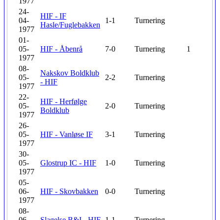
1977
24-
HIF - IF
04-
1-1
Turnering
Hasle/Fuglebakken
1977
01-
05-
HIF - Åbenrå
7-0
Turnering
1
1977
08-
Nakskov Boldklub
05-
2-2
Turnering
- HIF
1977
22-
HIF - Herfølge
05-
2-0
Turnering
Boldklub
1977
26-
05-
HIF - Vanløse IF
3-1
Turnering
1977
30-
05-
Glostrup IC - HIF
1-0
Turnering
1977
05-
06-
HIF - Skovbakken
0-0
Turnering
1977
08-
06-
Slagelse B&I - HIF
1-1
Turnering