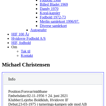
Fodbold 1968
Billed Bladet 1969
Dandy 1970
Koral-kapsler
Fodbold 1972-73
Merlin samlekort 1996/97.
Diverse samlekort
Autografer
HIF 100 År
Hvidovre Fodbold A/S
HIF, fodbold
Om
Tak til
Kontakt
Michael Christensen
Info
Position:
Forsvar/midtbane
Fødselsdato:
02-11-1956 † 24. juni 2021
Klubber:
Lejerbo Boldklub, Hvidovre IF
Debut:
23-03-1975 i turnerings-kampen ude mod AB