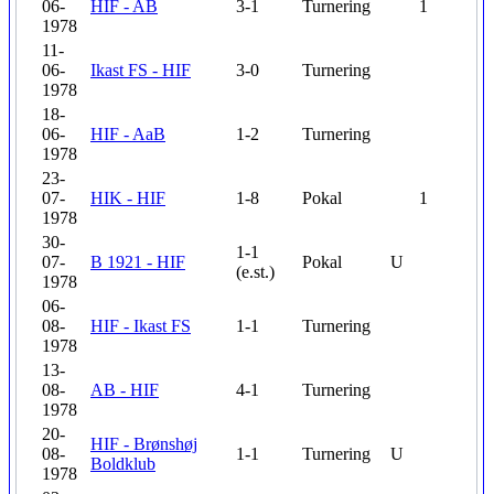
06-
HIF - AB
3-1
Turnering
1
1978
11-
06-
Ikast FS - HIF
3-0
Turnering
1978
18-
06-
HIF - AaB
1-2
Turnering
1978
23-
07-
HIK - HIF
1-8
Pokal
1
1978
30-
1-1
07-
B 1921 - HIF
Pokal
U
(e.st.)
1978
06-
08-
HIF - Ikast FS
1-1
Turnering
1978
13-
08-
AB - HIF
4-1
Turnering
1978
20-
HIF - Brønshøj
08-
1-1
Turnering
U
Boldklub
1978