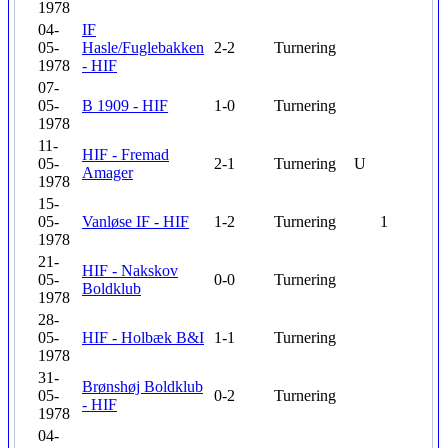
1978
04-
IF
05-
Hasle/Fuglebakken
2-2
Turnering
1978
- HIF
07-
05-
B 1909 - HIF
1-0
Turnering
1978
11-
HIF - Fremad
05-
2-1
Turnering
U
Amager
1978
15-
05-
Vanløse IF - HIF
1-2
Turnering
1
1978
21-
HIF - Nakskov
05-
0-0
Turnering
Boldklub
1978
28-
05-
HIF - Holbæk B&I
1-1
Turnering
1978
31-
Brønshøj Boldklub
05-
0-2
Turnering
- HIF
1978
04-