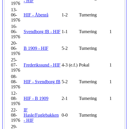
- HIF
1976
13-
06-
HIF - Åbenrå
1-2
Turnering
1976
16-
06-
Svendborg fB - HIF
1-1
Turnering
1
1976
20-
06-
B 1909 - HIF
5-2
Turnering
1976
25-
07-
Frederikssund - HIF
4-3 (e.f.)
Pokal
1
1976
08-
08-
HIF - Svendborg fB
5-2
Turnering
1
1976
12-
08-
HIF - B 1909
2-1
Turnering
1
1976
22-
IF
08-
Hasle/Fuglebakken
0-0
Turnering
1976
- HIF
29-