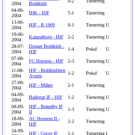
0-2
Turnering
2004
Boldklub
04-06-
HIK - HIF
5-1
Turnering
2004
13-06-
HIF - B 1909
0-1
Turnering
U
2004
19-06-
Kalundborg - HIF
2-2
Turnering
U
2004
28-07-
Dragør Boldklub -
1-4
Pokal
U
2004
HIF
07-08-
FC Horsens - HIF
2-3
Turnering
U
2004
11-08-
HIF - Boldklubben
1-2
Pokal
U
2004
Avarta
27-08-
HIF - Måløv
2-1
Turnering
2004
04-09-
Ballerup IF - HIF
1-2
Turnering
U
2004
08-09-
HIF - Brøndby IF
1-3
Turnering
U
2004
II
18-09-
AC Horsens II -
2-2
Turnering
2004
HIF
24-09-
HIF - Greve IF
1-1
Turnering
I