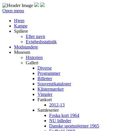
Open menu
Hjem
Kampe
Spillere
Efter navn
Evighedsstatistik
Modstandere
Museum
Historien
Galleri
Diverse
Programmer
Billetter
Souvenirkataloger
Klistermærker
Vimpler
Fankort
2012-13
Samleserier
Foska kort 1964
NU billeder
Danske sportsstjerner 1965