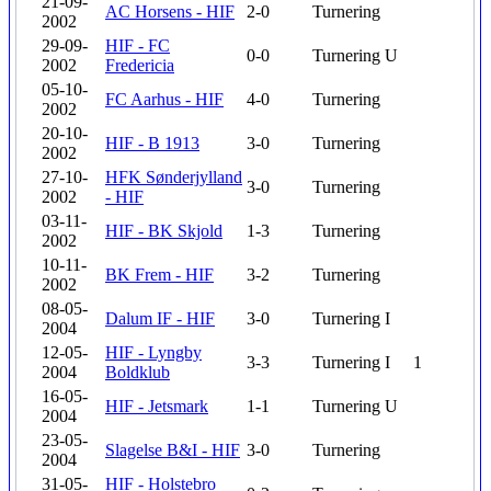
21-09-
AC Horsens - HIF
2-0
Turnering
2002
29-09-
HIF - FC
0-0
Turnering
U
2002
Fredericia
05-10-
FC Aarhus - HIF
4-0
Turnering
2002
20-10-
HIF - B 1913
3-0
Turnering
2002
27-10-
HFK Sønderjylland
3-0
Turnering
2002
- HIF
03-11-
HIF - BK Skjold
1-3
Turnering
2002
10-11-
BK Frem - HIF
3-2
Turnering
2002
08-05-
Dalum IF - HIF
3-0
Turnering
I
2004
12-05-
HIF - Lyngby
3-3
Turnering
I
1
2004
Boldklub
16-05-
HIF - Jetsmark
1-1
Turnering
U
2004
23-05-
Slagelse B&I - HIF
3-0
Turnering
2004
31-05-
HIF - Holstebro