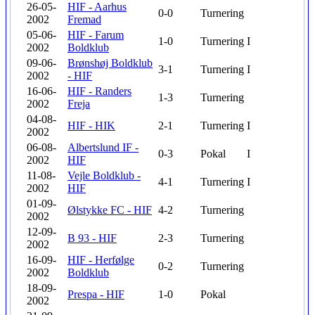
26-05-
HIF - Aarhus
0-0
Turnering
2002
Fremad
05-06-
HIF - Farum
1-0
Turnering
I
2002
Boldklub
09-06-
Brønshøj Boldklub
3-1
Turnering
I
2002
- HIF
16-06-
HIF - Randers
1-3
Turnering
2002
Freja
04-08-
HIF - HIK
2-1
Turnering
I
2002
06-08-
Albertslund IF -
0-3
Pokal
I
2002
HIF
11-08-
Vejle Boldklub -
4-1
Turnering
I
2002
HIF
01-09-
Ølstykke FC - HIF
4-2
Turnering
2002
12-09-
B 93 - HIF
2-3
Turnering
2002
16-09-
HIF - Herfølge
0-2
Turnering
2002
Boldklub
18-09-
Prespa - HIF
1-0
Pokal
2002