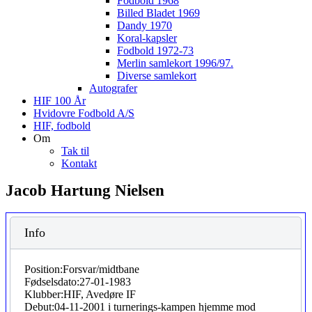
Fodbold 1968
Billed Bladet 1969
Dandy 1970
Koral-kapsler
Fodbold 1972-73
Merlin samlekort 1996/97.
Diverse samlekort
Autografer
HIF 100 År
Hvidovre Fodbold A/S
HIF, fodbold
Om
Tak til
Kontakt
Jacob Hartung Nielsen
Info
Position:
Forsvar/midtbane
Fødselsdato:
27-01-1983
Klubber:
HIF, Avedøre IF
Debut:
04-11-2001 i turnerings-kampen hjemme mod