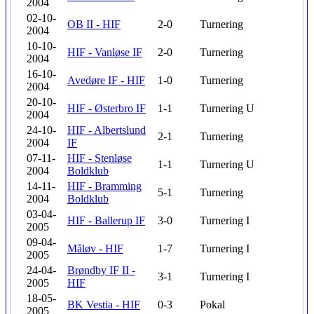
2004
02-10-
OB II - HIF
2-0
Turnering
2004
10-10-
HIF - Vanløse IF
2-0
Turnering
2004
16-10-
Avedøre IF - HIF
1-0
Turnering
2004
20-10-
HIF - Østerbro IF
1-1
Turnering
U
2004
24-10-
HIF - Albertslund
2-1
Turnering
2004
IF
07-11-
HIF - Stenløse
1-1
Turnering
U
2004
Boldklub
14-11-
HIF - Bramming
5-1
Turnering
2004
Boldklub
03-04-
HIF - Ballerup IF
3-0
Turnering
I
2005
09-04-
Måløv - HIF
1-7
Turnering
I
2005
24-04-
Brøndby IF II -
3-1
Turnering
I
2005
HIF
18-05-
BK Vestia - HIF
0-3
Pokal
2005