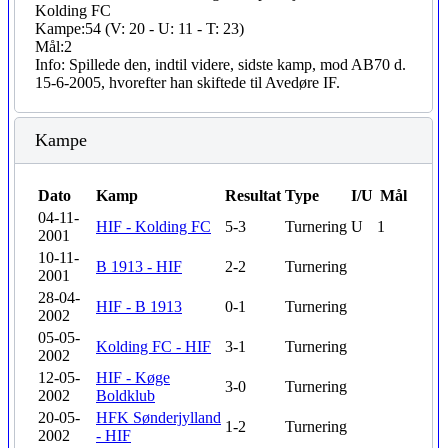
Kolding FC
Kampe:
54 (V: 20 - U: 11 - T: 23)
Mål:
2
Info:
Spillede den, indtil videre, sidste kamp, mod AB70 d.
15-6-2005, hvorefter han skiftede til Avedøre IF.
Kampe
Dato
Kamp
Resultat
Type
I/U
Mål
04-11-
HIF - Kolding FC
5-3
Turnering
U
1
2001
10-11-
B 1913 - HIF
2-2
Turnering
2001
28-04-
HIF - B 1913
0-1
Turnering
2002
05-05-
Kolding FC - HIF
3-1
Turnering
2002
12-05-
HIF - Køge
3-0
Turnering
2002
Boldklub
20-05-
HFK Sønderjylland
1-2
Turnering
2002
- HIF