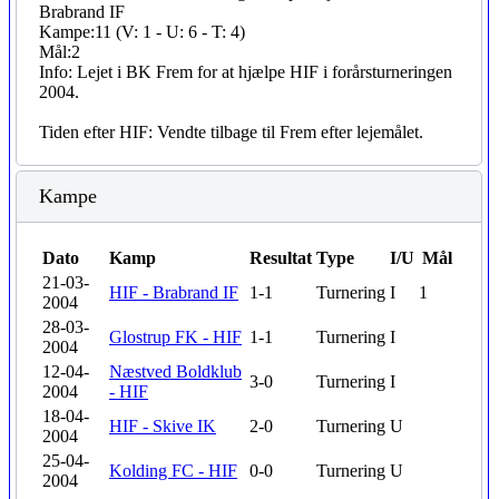
Brabrand IF
Kampe:
11 (V: 1 - U: 6 - T: 4)
Mål:
2
Info:
Lejet i BK Frem for at hjælpe HIF i forårsturneringen
2004.
Tiden efter HIF: Vendte tilbage til Frem efter lejemålet.
Kampe
Dato
Kamp
Resultat
Type
I/U
Mål
21-03-
HIF - Brabrand IF
1-1
Turnering
I
1
2004
28-03-
Glostrup FK - HIF
1-1
Turnering
I
2004
12-04-
Næstved Boldklub
3-0
Turnering
I
2004
- HIF
18-04-
HIF - Skive IK
2-0
Turnering
U
2004
25-04-
Kolding FC - HIF
0-0
Turnering
U
2004