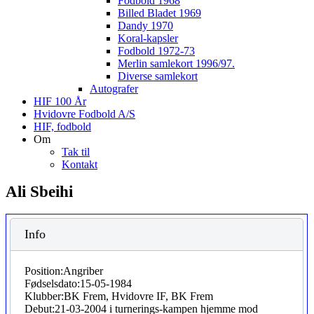
Fodbold 1968
Billed Bladet 1969
Dandy 1970
Koral-kapsler
Fodbold 1972-73
Merlin samlekort 1996/97.
Diverse samlekort
Autografer
HIF 100 År
Hvidovre Fodbold A/S
HIF, fodbold
Om
Tak til
Kontakt
Ali Sbeihi
Info
Position:
Angriber
Fødselsdato:
15-05-1984
Klubber:
BK Frem, Hvidovre IF, BK Frem
Debut:
21-03-2004 i turnerings-kampen hjemme mod