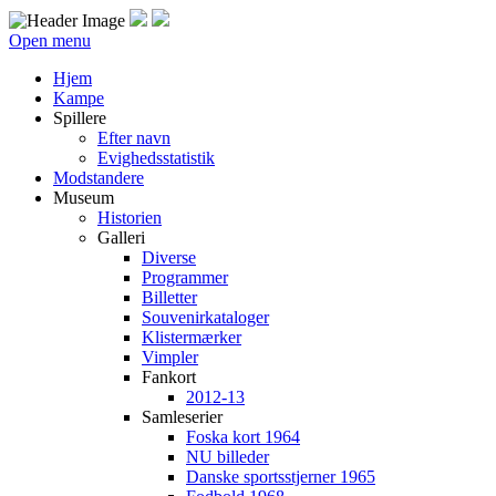
Open menu
Hjem
Kampe
Spillere
Efter navn
Evighedsstatistik
Modstandere
Museum
Historien
Galleri
Diverse
Programmer
Billetter
Souvenirkataloger
Klistermærker
Vimpler
Fankort
2012-13
Samleserier
Foska kort 1964
NU billeder
Danske sportsstjerner 1965