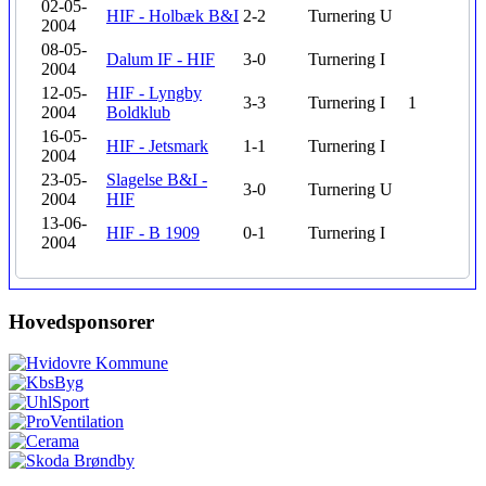
02-05-
HIF - Holbæk B&I
2-2
Turnering
U
2004
08-05-
Dalum IF - HIF
3-0
Turnering
I
2004
12-05-
HIF - Lyngby
3-3
Turnering
I
1
2004
Boldklub
16-05-
HIF - Jetsmark
1-1
Turnering
I
2004
23-05-
Slagelse B&I -
3-0
Turnering
U
2004
HIF
13-06-
HIF - B 1909
0-1
Turnering
I
2004
Hovedsponsorer