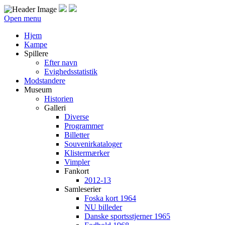
Open menu
Hjem
Kampe
Spillere
Efter navn
Evighedsstatistik
Modstandere
Museum
Historien
Galleri
Diverse
Programmer
Billetter
Souvenirkataloger
Klistermærker
Vimpler
Fankort
2012-13
Samleserier
Foska kort 1964
NU billeder
Danske sportsstjerner 1965