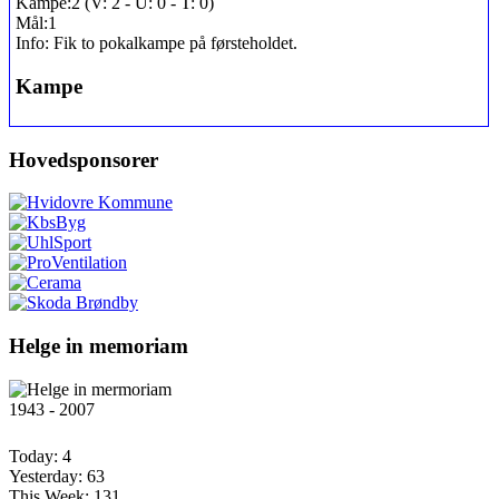
Kampe:
2 (V: 2 - U: 0 - T: 0)
Mål:
1
Info:
Fik to pokalkampe på førsteholdet.
Kampe
Hovedsponsorer
Helge in memoriam
1943 - 2007
Today:
4
Yesterday:
63
This Week:
131