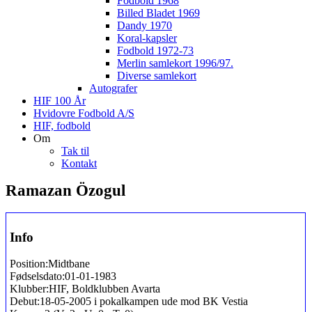
Fodbold 1968
Billed Bladet 1969
Dandy 1970
Koral-kapsler
Fodbold 1972-73
Merlin samlekort 1996/97.
Diverse samlekort
Autografer
HIF 100 År
Hvidovre Fodbold A/S
HIF, fodbold
Om
Tak til
Kontakt
Ramazan Özogul
Info
Position:
Midtbane
Fødselsdato:
01-01-1983
Klubber:
HIF, Boldklubben Avarta
Debut:
18-05-2005 i pokalkampen ude mod BK Vestia