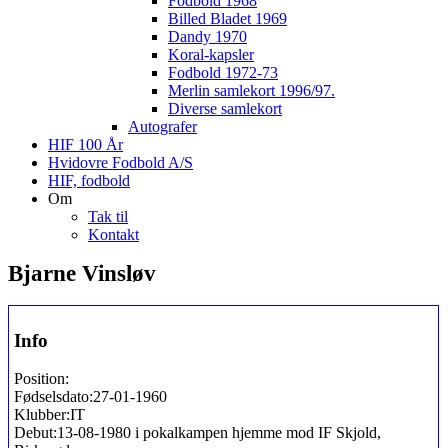
Fodbold 1968
Billed Bladet 1969
Dandy 1970
Koral-kapsler
Fodbold 1972-73
Merlin samlekort 1996/97.
Diverse samlekort
Autografer
HIF 100 År
Hvidovre Fodbold A/S
HIF, fodbold
Om
Tak til
Kontakt
Bjarne Vinsløv
Info
Position:
Fødselsdato:
27-01-1960
Klubber:
IT
Debut:
13-08-1980 i pokalkampen hjemme mod IF Skjold,