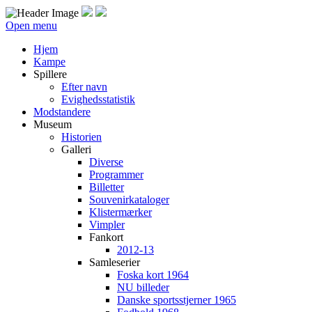
Open menu
Hjem
Kampe
Spillere
Efter navn
Evighedsstatistik
Modstandere
Museum
Historien
Galleri
Diverse
Programmer
Billetter
Souvenirkataloger
Klistermærker
Vimpler
Fankort
2012-13
Samleserier
Foska kort 1964
NU billeder
Danske sportsstjerner 1965