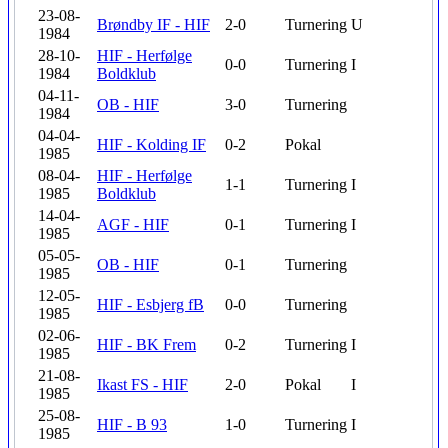
23-08-
Brøndby IF - HIF
2-0
Turnering
U
1984
28-10-
HIF - Herfølge
0-0
Turnering
I
1984
Boldklub
04-11-
OB - HIF
3-0
Turnering
1984
04-04-
HIF - Kolding IF
0-2
Pokal
1985
08-04-
HIF - Herfølge
1-1
Turnering
I
1985
Boldklub
14-04-
AGF - HIF
0-1
Turnering
I
1985
05-05-
OB - HIF
0-1
Turnering
1985
12-05-
HIF - Esbjerg fB
0-0
Turnering
1985
02-06-
HIF - BK Frem
0-2
Turnering
I
1985
21-08-
Ikast FS - HIF
2-0
Pokal
I
1985
25-08-
HIF - B 93
1-0
Turnering
I
1985