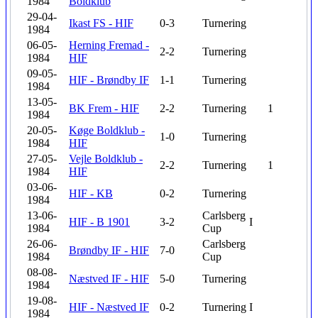
1984
Boldklub
29-04-
Ikast FS - HIF
0-3
Turnering
1984
06-05-
Herning Fremad -
2-2
Turnering
1984
HIF
09-05-
HIF - Brøndby IF
1-1
Turnering
1984
13-05-
BK Frem - HIF
2-2
Turnering
1
1984
20-05-
Køge Boldklub -
1-0
Turnering
1984
HIF
27-05-
Vejle Boldklub -
2-2
Turnering
1
1984
HIF
03-06-
HIF - KB
0-2
Turnering
1984
13-06-
Carlsberg
HIF - B 1901
3-2
I
1984
Cup
26-06-
Carlsberg
Brøndby IF - HIF
7-0
1984
Cup
08-08-
Næstved IF - HIF
5-0
Turnering
1984
19-08-
HIF - Næstved IF
0-2
Turnering
I
1984