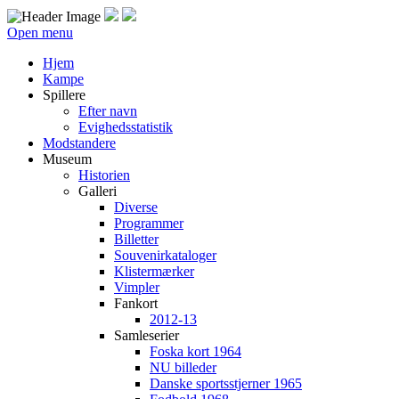
Open menu
Hjem
Kampe
Spillere
Efter navn
Evighedsstatistik
Modstandere
Museum
Historien
Galleri
Diverse
Programmer
Billetter
Souvenirkataloger
Klistermærker
Vimpler
Fankort
2012-13
Samleserier
Foska kort 1964
NU billeder
Danske sportsstjerner 1965