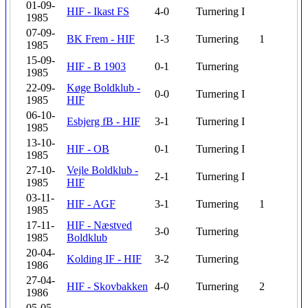
01-09-
HIF - Ikast FS
4-0
Turnering
I
1985
07-09-
BK Frem - HIF
1-3
Turnering
1
1985
15-09-
HIF - B 1903
0-1
Turnering
1985
22-09-
Køge Boldklub -
0-0
Turnering
I
1985
HIF
06-10-
Esbjerg fB - HIF
3-1
Turnering
I
1985
13-10-
HIF - OB
0-1
Turnering
I
1985
27-10-
Vejle Boldklub -
2-1
Turnering
I
1985
HIF
03-11-
HIF - AGF
3-1
Turnering
1
1985
17-11-
HIF - Næstved
3-0
Turnering
1985
Boldklub
20-04-
Kolding IF - HIF
3-2
Turnering
1986
27-04-
HIF - Skovbakken
4-0
Turnering
2
1986
05-05-