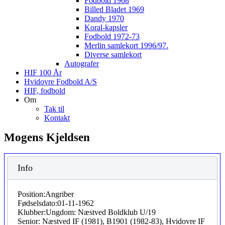
Fodbold 1968
Billed Bladet 1969
Dandy 1970
Koral-kapsler
Fodbold 1972-73
Merlin samlekort 1996/97.
Diverse samlekort
Autografer
HIF 100 År
Hvidovre Fodbold A/S
HIF, fodbold
Om
Tak til
Kontakt
Mogens Kjeldsen
Info
Position:
Angriber
Fødselsdato:
01-11-1962
Klubber:
Ungdom: Næstved Boldklub U/19
Senior: Næstved IF (1981), B1901 (1982-83), Hvidovre IF