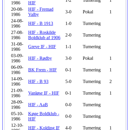
1-2
Turnering
1
1986
HIF
20-08-
HIF - Fremad
3-0
Pokal
1
1986
Valby
24-08-
HIF - B 1913
1-0
Turnering
1986
27-08-
HIF - Roskilde
2-0
Turnering
1986
Boldklub af 1906
31-08-
Greve IF - HIF
1-1
Turnering
1986
03-09-
HIF - Rødby
3-0
Pokal
1
1986
06-09-
BK Frem - HIF
0-1
Turnering
1
1986
14-09-
HIF - B 93
5-0
Turnering
2
1986
21-09-
Vanløse IF - HIF
0-1
Turnering
1
1986
28-09-
HIF - AaB
0-0
Turnering
1986
05-10-
Køge Boldklub -
0-0
Turnering
1986
HIF
12-10-
HIF - Kolding IF
4-0
Turnering
1