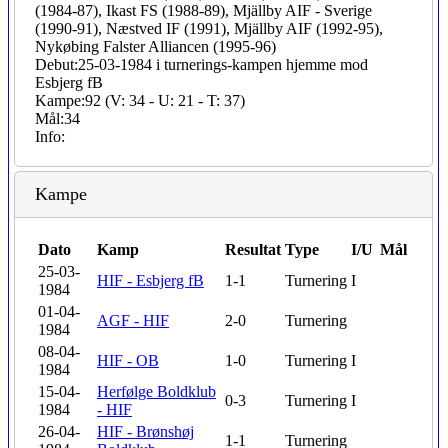
(1984-87), Ikast FS (1988-89), Mjällby AIF - Sverige
(1990-91), Næstved IF (1991), Mjällby AIF (1992-95),
Nykøbing Falster Alliancen (1995-96)
Debut:
25-03-1984 i turnerings-kampen hjemme mod
Esbjerg fB
Kampe:
92 (V: 34 - U: 21 - T: 37)
Mål:
34
Info:
Kampe
Dato
Kamp
Resultat
Type
I/U
Mål
25-03-
HIF - Esbjerg fB
1-1
Turnering
I
1984
01-04-
AGF - HIF
2-0
Turnering
1984
08-04-
HIF - OB
1-0
Turnering
I
1984
15-04-
Herfølge Boldklub
0-3
Turnering
I
1984
- HIF
26-04-
HIF - Brønshøj
1-1
Turnering