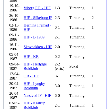
1986
19-10-
Viborg F.F. - HIF
1-3
Turnering
1
1986
26-10-
HIF - Silkeborg IF
2-3
Turnering
2
1986
02-11-
Herning Fremad -
0-1
Turnering
1
1986
HIF
09-11-
HIF - B 1909
2-1
Turnering
1986
16-11-
Skovbakken - HIF
2-0
Turnering
1986
05-04-
HIF - KB
0-2
Turnering
1987
09-04-
HIF - Herfølge
2-2
Pokal
1987
Boldklub
(e.str.)
12-04-
OB - HIF
3-1
Turnering
1
1987
20-04-
HIF - Lyngby
3-0
Turnering
1
1987
Boldklub
26-04-
Næstved IF - HIF
6-0
Turnering
1987
03-05-
HIF - Kastrup
2-1
Turnering
1
1987
Boldklub