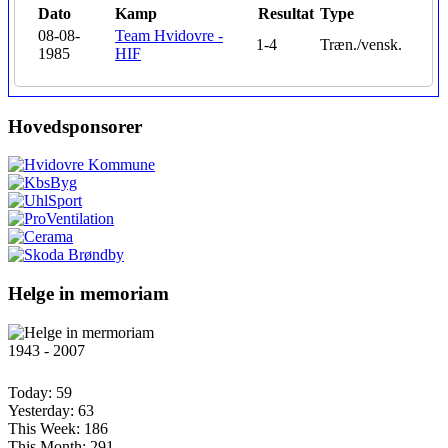
Dato
Kamp
Resultat
Type
08-08-
Team Hvidovre -
1-4
Træn./vensk.
1985
HIF
Hovedsponsorer
Helge in memoriam
1943 - 2007
Today:
59
Yesterday:
63
This Week:
186
This Month:
291