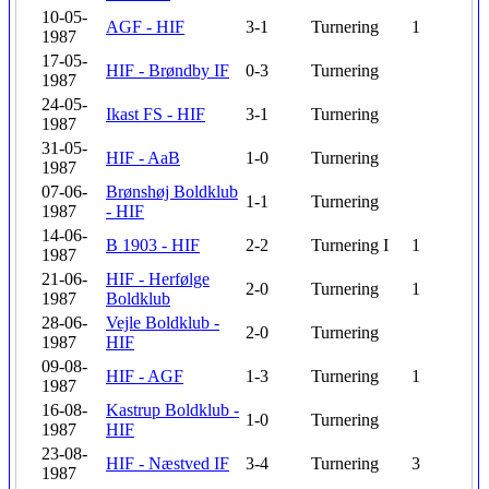
10-05-
AGF - HIF
3-1
Turnering
1
1987
17-05-
HIF - Brøndby IF
0-3
Turnering
1987
24-05-
Ikast FS - HIF
3-1
Turnering
1987
31-05-
HIF - AaB
1-0
Turnering
1987
07-06-
Brønshøj Boldklub
1-1
Turnering
1987
- HIF
14-06-
B 1903 - HIF
2-2
Turnering
I
1
1987
21-06-
HIF - Herfølge
2-0
Turnering
1
1987
Boldklub
28-06-
Vejle Boldklub -
2-0
Turnering
1987
HIF
09-08-
HIF - AGF
1-3
Turnering
1
1987
16-08-
Kastrup Boldklub -
1-0
Turnering
1987
HIF
23-08-
HIF - Næstved IF
3-4
Turnering
3
1987