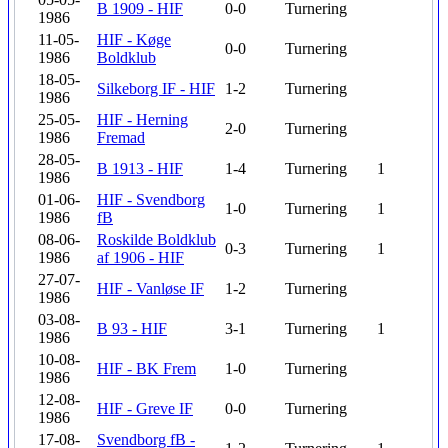
B 1909 - HIF
0-0
Turnering
1986
11-05-
HIF - Køge
0-0
Turnering
1986
Boldklub
18-05-
Silkeborg IF - HIF
1-2
Turnering
1986
25-05-
HIF - Herning
2-0
Turnering
1986
Fremad
28-05-
B 1913 - HIF
1-4
Turnering
1
1986
01-06-
HIF - Svendborg
1-0
Turnering
1
1986
fB
08-06-
Roskilde Boldklub
0-3
Turnering
1
1986
af 1906 - HIF
27-07-
HIF - Vanløse IF
1-2
Turnering
1986
03-08-
B 93 - HIF
3-1
Turnering
1
1986
10-08-
HIF - BK Frem
1-0
Turnering
1986
12-08-
HIF - Greve IF
0-0
Turnering
1986
17-08-
Svendborg fB -