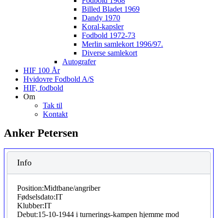
Fodbold 1968
Billed Bladet 1969
Dandy 1970
Koral-kapsler
Fodbold 1972-73
Merlin samlekort 1996/97.
Diverse samlekort
Autografer
HIF 100 År
Hvidovre Fodbold A/S
HIF, fodbold
Om
Tak til
Kontakt
Anker Petersen
Info
Position:
Midtbane/angriber
Fødselsdato:
IT
Klubber:
IT
Debut:
15-10-1944 i turnerings-kampen hjemme mod