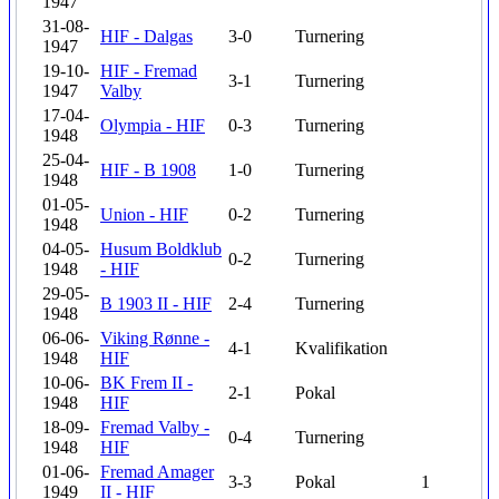
1947
31-08-
HIF - Dalgas
3-0
Turnering
1947
19-10-
HIF - Fremad
3-1
Turnering
1947
Valby
17-04-
Olympia - HIF
0-3
Turnering
1948
25-04-
HIF - B 1908
1-0
Turnering
1948
01-05-
Union - HIF
0-2
Turnering
1948
04-05-
Husum Boldklub
0-2
Turnering
1948
- HIF
29-05-
B 1903 II - HIF
2-4
Turnering
1948
06-06-
Viking Rønne -
4-1
Kvalifikation
1948
HIF
10-06-
BK Frem II -
2-1
Pokal
1948
HIF
18-09-
Fremad Valby -
0-4
Turnering
1948
HIF
01-06-
Fremad Amager
3-3
Pokal
1
1949
II - HIF