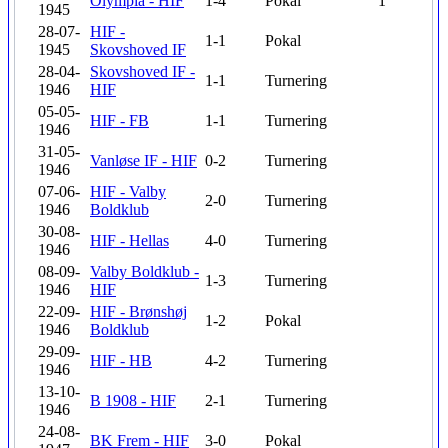
Olympia - HIF
1-4
Pokal
1
1945
28-07-
HIF -
1-1
Pokal
1945
Skovshoved IF
28-04-
Skovshoved IF -
1-1
Turnering
1946
HIF
05-05-
HIF - FB
1-1
Turnering
1946
31-05-
Vanløse IF - HIF
0-2
Turnering
1946
07-06-
HIF - Valby
2-0
Turnering
1946
Boldklub
30-08-
HIF - Hellas
4-0
Turnering
1946
08-09-
Valby Boldklub -
1-3
Turnering
1946
HIF
22-09-
HIF - Brønshøj
1-2
Pokal
1946
Boldklub
29-09-
HIF - HB
4-2
Turnering
1946
13-10-
B 1908 - HIF
2-1
Turnering
1946
24-08-
BK Frem - HIF
3-0
Pokal