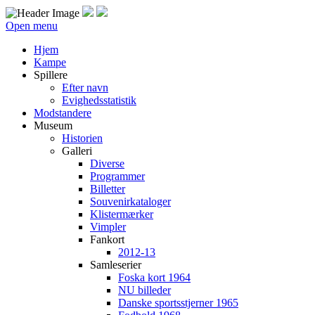
Open menu
Hjem
Kampe
Spillere
Efter navn
Evighedsstatistik
Modstandere
Museum
Historien
Galleri
Diverse
Programmer
Billetter
Souvenirkataloger
Klistermærker
Vimpler
Fankort
2012-13
Samleserier
Foska kort 1964
NU billeder
Danske sportsstjerner 1965