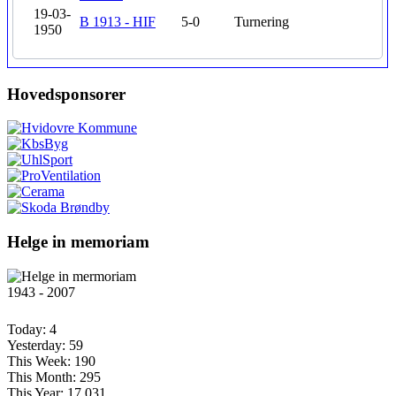
19-03-
B 1913 - HIF
5-0
Turnering
1950
Hovedsponsorer
Helge in memoriam
1943 - 2007
Today:
4
Yesterday:
59
This Week:
190
This Month:
295
This Year:
17.031