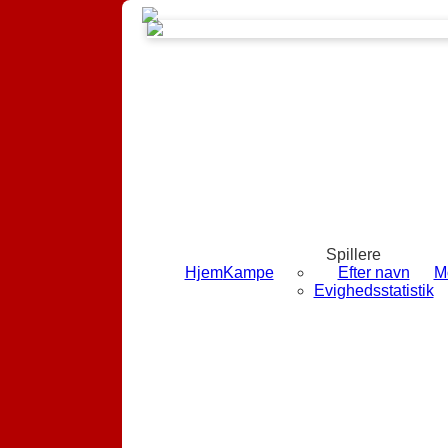
Spillere
Hjem
Kampe
Efter navn
M
Evighedsstatistik