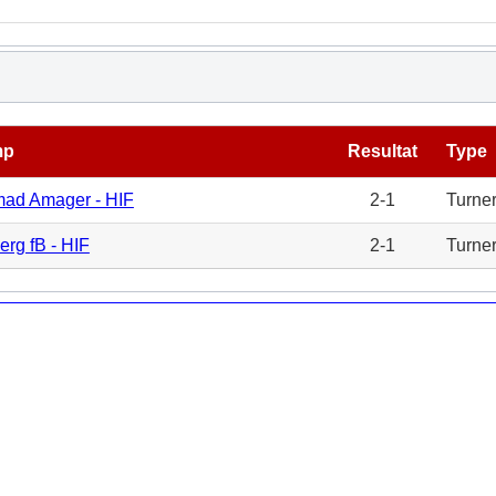
mp
Resultat
Type
mad Amager - HIF
2-1
Turne
erg fB - HIF
2-1
Turne