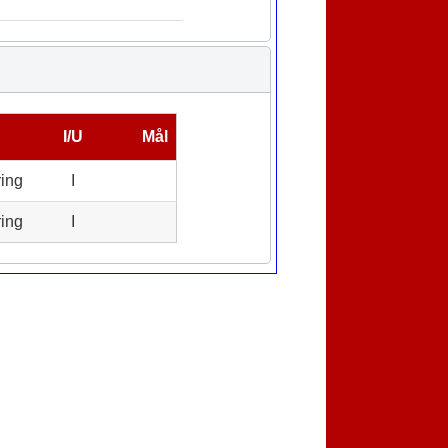
I/U
Mål
ring
I
ring
I