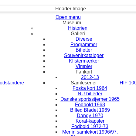
Open menu
Museum
Historien
Galleri
Diverse
Programmer
Billetter
Souvenirkataloger
Klistermærker
Vimpler
Fankort
2012-13
odstandere
Samleserier
HIF 100
Foska kort 1964
NU billeder
Danske sportsstjerner 1965
Fodbold 1968
Billed Bladet 1969
Dandy 1970
Koral-kapsler
Fodbold 1972-73
Merlin samlekort 1996/97.