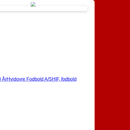
 År
Hvidovre Fodbold A/S
HIF, fodbold