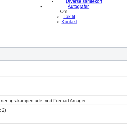
Diverse samlekort
Autografer
Om
Tak til
Kontakt
turnerings-kampen ude mod Fremad Amager
: 2)