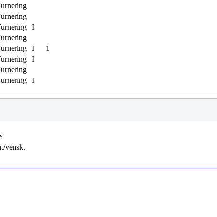
urnering
urnering
urnering
I
urnering
urnering
I
1
urnering
I
urnering
urnering
I
e
./vensk.