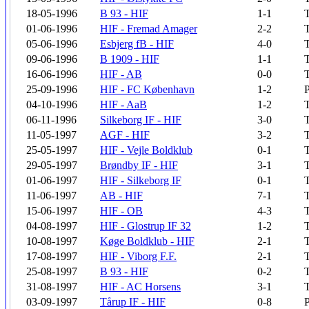
18-05-1996
B 93 - HIF
1-1
T
01-06-1996
HIF - Fremad Amager
2-2
T
05-06-1996
Esbjerg fB - HIF
4-0
T
09-06-1996
B 1909 - HIF
1-1
T
16-06-1996
HIF - AB
0-0
T
25-09-1996
HIF - FC København
1-2
04-10-1996
HIF - AaB
1-2
T
06-11-1996
Silkeborg IF - HIF
3-0
T
11-05-1997
AGF - HIF
3-2
T
25-05-1997
HIF - Vejle Boldklub
0-1
T
29-05-1997
Brøndby IF - HIF
3-1
T
01-06-1997
HIF - Silkeborg IF
0-1
T
11-06-1997
AB - HIF
7-1
T
15-06-1997
HIF - OB
4-3
T
04-08-1997
HIF - Glostrup IF 32
1-2
T
10-08-1997
Køge Boldklub - HIF
2-1
T
17-08-1997
HIF - Viborg F.F.
2-1
T
25-08-1997
B 93 - HIF
0-2
T
31-08-1997
HIF - AC Horsens
3-1
T
03-09-1997
Tårup IF - HIF
0-8