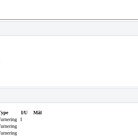
d
Type
I/U
Mål
urnering
I
urnering
urnering