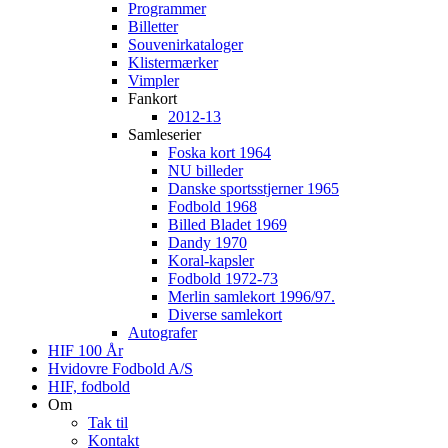
Programmer
Billetter
Souvenirkataloger
Klistermærker
Vimpler
Fankort
2012-13
Samleserier
Foska kort 1964
NU billeder
Danske sportsstjerner 1965
Fodbold 1968
Billed Bladet 1969
Dandy 1970
Koral-kapsler
Fodbold 1972-73
Merlin samlekort 1996/97.
Diverse samlekort
Autografer
HIF 100 År
Hvidovre Fodbold A/S
HIF, fodbold
Om
Tak til
Kontakt