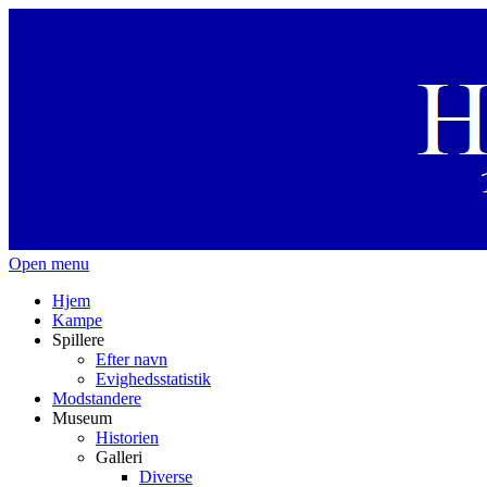
Open menu
Hjem
Kampe
Spillere
Efter navn
Evighedsstatistik
Modstandere
Museum
Historien
Galleri
Diverse