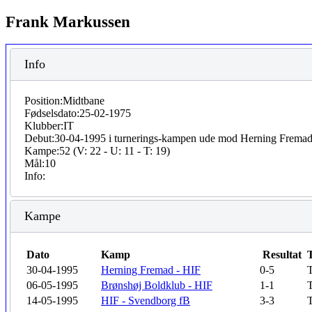
Frank Markussen
Info
Position:
Midtbane
Fødselsdato:
25-02-1975
Klubber:
IT
Debut:
30-04-1995 i turnerings-kampen ude mod Herning Frema
Kampe:
52 (V: 22 - U: 11 - T: 19)
Mål:
10
Info:
Kampe
Dato
Kamp
Resultat
30-04-1995
Herning Fremad - HIF
0-5
T
06-05-1995
Brønshøj Boldklub - HIF
1-1
T
14-05-1995
HIF - Svendborg fB
3-3
T