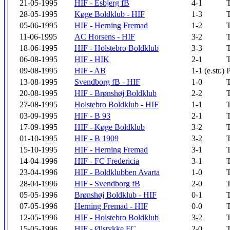
21-05-1995
HIF - Esbjerg fB
4-1
T
28-05-1995
Køge Boldklub - HIF
1-3
T
05-06-1995
HIF - Herning Fremad
1-2
T
11-06-1995
AC Horsens - HIF
3-2
T
18-06-1995
HIF - Holstebro Boldklub
3-3
T
06-08-1995
HIF - HIK
2-1
T
09-08-1995
HIF - AB
1-1 (e.str.)
13-08-1995
Svendborg fB - HIF
1-0
T
20-08-1995
HIF - Brønshøj Boldklub
2-2
T
27-08-1995
Holstebro Boldklub - HIF
1-1
T
03-09-1995
HIF - B 93
2-1
T
17-09-1995
HIF - Køge Boldklub
3-2
T
01-10-1995
HIF - B 1909
3-2
T
15-10-1995
HIF - Herning Fremad
3-1
T
14-04-1996
HIF - FC Fredericia
3-1
T
23-04-1996
HIF - Boldklubben Avarta
1-0
T
28-04-1996
HIF - Svendborg fB
2-0
T
05-05-1996
Brønshøj Boldklub - HIF
0-1
T
07-05-1996
Herning Fremad - HIF
0-0
T
12-05-1996
HIF - Holstebro Boldklub
3-2
T
15-05-1996
HIF - Ølstykke FC
2-0
T