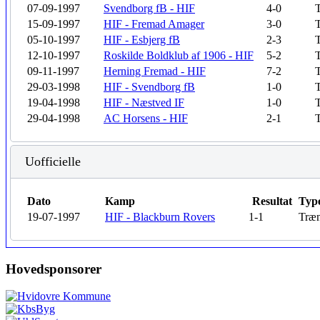
07-09-1997
Svendborg fB - HIF
4-0
T
15-09-1997
HIF - Fremad Amager
3-0
T
05-10-1997
HIF - Esbjerg fB
2-3
T
12-10-1997
Roskilde Boldklub af 1906 - HIF
5-2
T
09-11-1997
Herning Fremad - HIF
7-2
T
29-03-1998
HIF - Svendborg fB
1-0
T
19-04-1998
HIF - Næstved IF
1-0
T
29-04-1998
AC Horsens - HIF
2-1
T
Uofficielle
Dato
Kamp
Resultat
Typ
19-07-1997
HIF - Blackburn Rovers
1-1
Træn
Hovedsponsorer