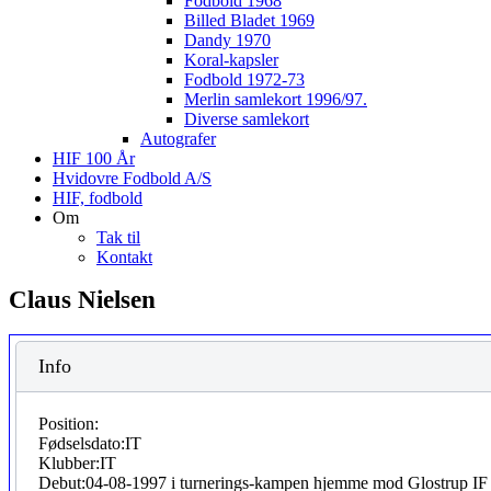
Fodbold 1968
Billed Bladet 1969
Dandy 1970
Koral-kapsler
Fodbold 1972-73
Merlin samlekort 1996/97.
Diverse samlekort
Autografer
HIF 100 År
Hvidovre Fodbold A/S
HIF, fodbold
Om
Tak til
Kontakt
Claus Nielsen
Info
Position:
Fødselsdato:
IT
Klubber:
IT
Debut:
04-08-1997 i turnerings-kampen hjemme mod Glostrup IF