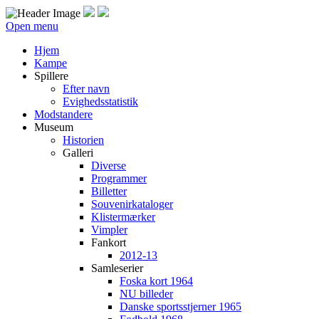
Open menu
Hjem
Kampe
Spillere
Efter navn
Evighedsstatistik
Modstandere
Museum
Historien
Galleri
Diverse
Programmer
Billetter
Souvenirkataloger
Klistermærker
Vimpler
Fankort
2012-13
Samleserier
Foska kort 1964
NU billeder
Danske sportsstjerner 1965