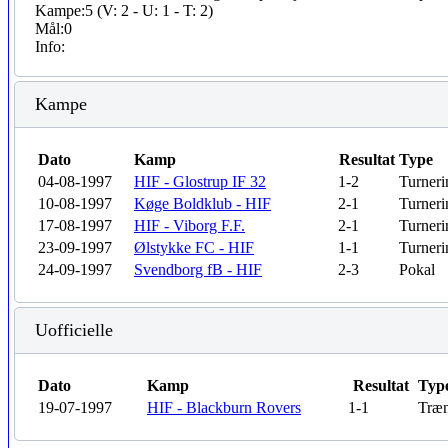
Kampe:
5 (V: 2 - U: 1 - T: 2)
Mål:
0
Info:
Kampe
Dato
Kamp
Resultat
Type
04-08-1997
HIF - Glostrup IF 32
1-2
Turneri
10-08-1997
Køge Boldklub - HIF
2-1
Turneri
17-08-1997
HIF - Viborg F.F.
2-1
Turneri
23-09-1997
Ølstykke FC - HIF
1-1
Turneri
24-09-1997
Svendborg fB - HIF
2-3
Pokal
Uofficielle
Dato
Kamp
Resultat
Typ
19-07-1997
HIF - Blackburn Rovers
1-1
Træn