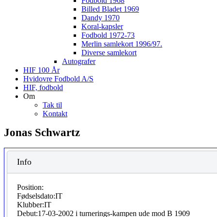
Fodbold 1968
Billed Bladet 1969
Dandy 1970
Koral-kapsler
Fodbold 1972-73
Merlin samlekort 1996/97.
Diverse samlekort
Autografer
HIF 100 År
Hvidovre Fodbold A/S
HIF, fodbold
Om
Tak til
Kontakt
Jonas Schwartz
Info
Position:
Fødselsdato:
IT
Klubber:
IT
Debut:
17-03-2002 i turnerings-kampen ude mod B 1909