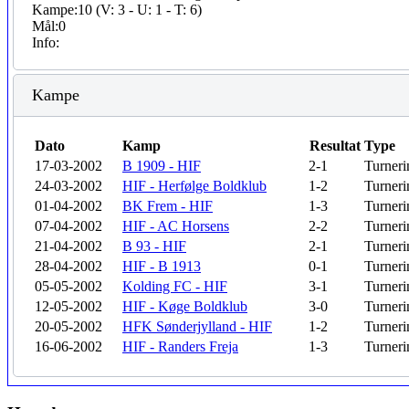
Kampe:
10 (V: 3 - U: 1 - T: 6)
Mål:
0
Info:
Kampe
Dato
Kamp
Resultat
Type
17-03-2002
B 1909 - HIF
2-1
Turneri
24-03-2002
HIF - Herfølge Boldklub
1-2
Turneri
01-04-2002
BK Frem - HIF
1-3
Turneri
07-04-2002
HIF - AC Horsens
2-2
Turneri
21-04-2002
B 93 - HIF
2-1
Turneri
28-04-2002
HIF - B 1913
0-1
Turneri
05-05-2002
Kolding FC - HIF
3-1
Turneri
12-05-2002
HIF - Køge Boldklub
3-0
Turneri
20-05-2002
HFK Sønderjylland - HIF
1-2
Turneri
16-06-2002
HIF - Randers Freja
1-3
Turneri