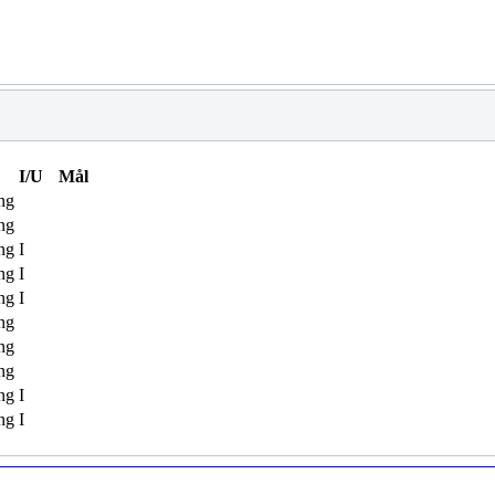
I/U
Mål
ng
ng
ng
I
ng
I
ng
I
ng
ng
ng
ng
I
ng
I