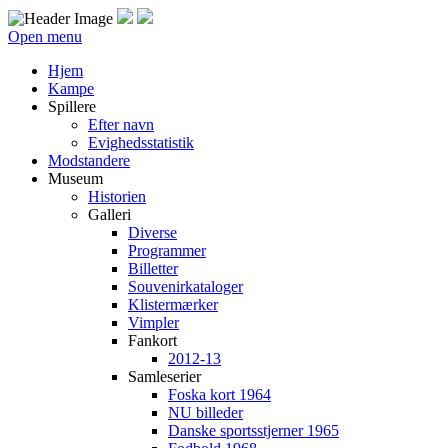
Open menu
Hjem
Kampe
Spillere
Efter navn
Evighedsstatistik
Modstandere
Museum
Historien
Galleri
Diverse
Programmer
Billetter
Souvenirkataloger
Klistermærker
Vimpler
Fankort
2012-13
Samleserier
Foska kort 1964
NU billeder
Danske sportsstjerner 1965