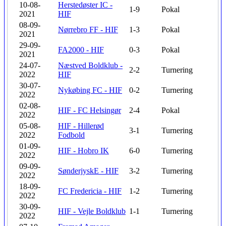
10-08-
Herstedøster IC -
1-9
Pokal
2021
HIF
08-09-
Nørrebro FF - HIF
1-3
Pokal
2021
29-09-
FA2000 - HIF
0-3
Pokal
2021
24-07-
Næstved Boldklub -
2-2
Turnering
2022
HIF
30-07-
Nykøbing FC - HIF
0-2
Turnering
2022
02-08-
HIF - FC Helsingør
2-4
Pokal
2022
05-08-
HIF - Hillerød
3-1
Turnering
2022
Fodbold
01-09-
HIF - Hobro IK
6-0
Turnering
2022
09-09-
SønderjyskE - HIF
3-2
Turnering
2022
18-09-
FC Fredericia - HIF
1-2
Turnering
2022
30-09-
HIF - Vejle Boldklub
1-1
Turnering
2022