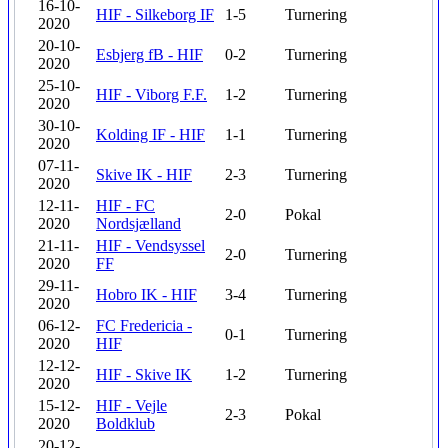
16-10-
HIF - Silkeborg IF
1-5
Turnering
2020
20-10-
Esbjerg fB - HIF
0-2
Turnering
2020
25-10-
HIF - Viborg F.F.
1-2
Turnering
2020
30-10-
Kolding IF - HIF
1-1
Turnering
2020
07-11-
Skive IK - HIF
2-3
Turnering
2020
12-11-
HIF - FC
2-0
Pokal
2020
Nordsjælland
21-11-
HIF - Vendsyssel
2-0
Turnering
2020
FF
29-11-
Hobro IK - HIF
3-4
Turnering
2020
06-12-
FC Fredericia -
0-1
Turnering
2020
HIF
12-12-
HIF - Skive IK
1-2
Turnering
2020
15-12-
HIF - Vejle
2-3
Pokal
2020
Boldklub
20-12-