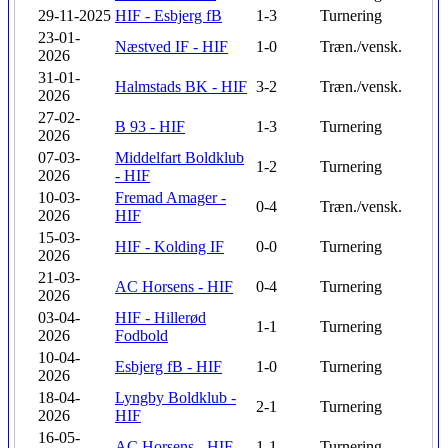
29-11-2025
HIF - Esbjerg fB
1-3
Turnering
23-01-
Næstved IF - HIF
1-0
Træn./vensk.
2026
31-01-
Halmstads BK - HIF
3-2
Træn./vensk.
2026
27-02-
B 93 - HIF
1-3
Turnering
2026
07-03-
Middelfart Boldklub
1-2
Turnering
2026
- HIF
10-03-
Fremad Amager -
0-4
Træn./vensk.
2026
HIF
15-03-
HIF - Kolding IF
0-0
Turnering
2026
21-03-
AC Horsens - HIF
0-4
Turnering
2026
03-04-
HIF - Hillerød
1-1
Turnering
2026
Fodbold
10-04-
Esbjerg fB - HIF
1-0
Turnering
2026
18-04-
Lyngby Boldklub -
2-1
Turnering
2026
HIF
16-05-
AC Horsens - HIF
1-1
Turnering