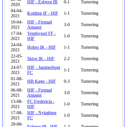
HIF - Esbjerg fB
0-1
Turnering
2020
04-04-
Kolding IF - HIF
1-1
Turnering
2021
10-04-
HIF - Fremad
3-0
Turnering
2021
Amager
17-04-
Vendsyssel FF -
1-0
Turnering
2021
HIF
24-04-
Hobro IK - HIF
1-1
Turnering
2021
22-05-
Skive IK - HIF
2-2
Turnering
2021
24-07-
HIF - Jammerbugt
1-1
Turnering
2021
FC
01-08-
HB Køge - HIF
0-3
Turnering
2021
06-08-
HIF - Fremad
3-0
Turnering
2021
Amager
13-08-
FC Fredericia -
1-0
Turnering
2021
HIF
17-08-
HIF - Nykøbing
1-0
Turnering
2021
FC
20-08-
Esbjerg fB - HIF
1-2
Turnering