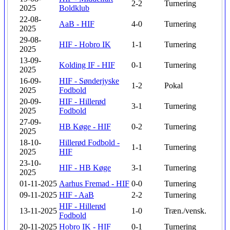
2-2
Turnering
2025
Boldklub
22-08-
AaB - HIF
4-0
Turnering
2025
29-08-
HIF - Hobro IK
1-1
Turnering
2025
13-09-
Kolding IF - HIF
0-1
Turnering
2025
16-09-
HIF - Sønderjyske
1-2
Pokal
2025
Fodbold
20-09-
HIF - Hillerød
3-1
Turnering
2025
Fodbold
27-09-
HB Køge - HIF
0-2
Turnering
2025
18-10-
Hillerød Fodbold -
1-1
Turnering
2025
HIF
23-10-
HIF - HB Køge
3-1
Turnering
2025
01-11-2025
Aarhus Fremad - HIF
0-0
Turnering
09-11-2025
HIF - AaB
2-2
Turnering
HIF - Hillerød
13-11-2025
1-0
Træn./vensk.
Fodbold
20-11-2025
Hobro IK - HIF
0-1
Turnering