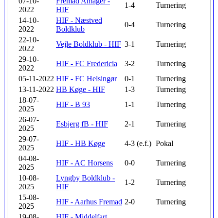
07-10-
Fremad Amager -
1-4
Turnering
2022
HIF
14-10-
HIF - Næstved
0-4
Turnering
2022
Boldklub
22-10-
Vejle Boldklub - HIF
3-1
Turnering
2022
29-10-
HIF - FC Fredericia
3-2
Turnering
2022
05-11-2022
HIF - FC Helsingør
0-1
Turnering
13-11-2022
HB Køge - HIF
1-3
Turnering
18-07-
HIF - B 93
1-1
Turnering
2025
26-07-
Esbjerg fB - HIF
2-1
Turnering
2025
29-07-
HIF - HB Køge
4-3 (e.f.)
Pokal
2025
04-08-
HIF - AC Horsens
0-0
Turnering
2025
10-08-
Lyngby Boldklub -
1-2
Turnering
2025
HIF
15-08-
HIF - Aarhus Fremad
2-0
Turnering
2025
19-08-
HIF - Middelfart