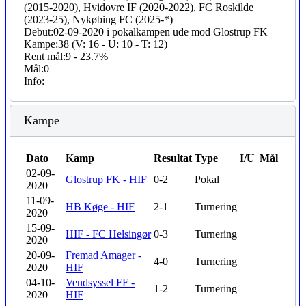
(2015-2020), Hvidovre IF (2020-2022), FC Roskilde
(2023-25), Nykøbing FC (2025-*)
Debut:
02-09-2020 i pokalkampen ude mod Glostrup FK
Kampe:
38 (V: 16 - U: 10 - T: 12)
Rent mål:
9 - 23.7%
Mål:
0
Info:
Kampe
Dato
Kamp
Resultat
Type
I/U
Mål
02-09-
Glostrup FK - HIF
0-2
Pokal
2020
11-09-
HB Køge - HIF
2-1
Turnering
2020
15-09-
HIF - FC Helsingør
0-3
Turnering
2020
20-09-
Fremad Amager -
4-0
Turnering
2020
HIF
04-10-
Vendsyssel FF -
1-2
Turnering
2020
HIF