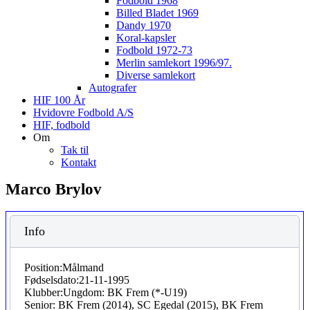
Fodbold 1968
Billed Bladet 1969
Dandy 1970
Koral-kapsler
Fodbold 1972-73
Merlin samlekort 1996/97.
Diverse samlekort
Autografer
HIF 100 År
Hvidovre Fodbold A/S
HIF, fodbold
Om
Tak til
Kontakt
Marco Brylov
Info
Position:
Målmand
Fødselsdato:
21-11-1995
Klubber:
Ungdom: BK Frem (*-U19)
Senior: BK Frem (2014), SC Egedal (2015), BK Frem