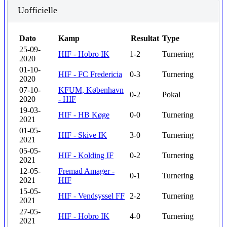
Uofficielle
Dato
Kamp
Resultat
Type
25-09-
HIF - Hobro IK
1-2
Turnering
2020
01-10-
HIF - FC Fredericia
0-3
Turnering
2020
07-10-
KFUM, København
0-2
Pokal
2020
- HIF
19-03-
HIF - HB Køge
0-0
Turnering
2021
01-05-
HIF - Skive IK
3-0
Turnering
2021
05-05-
HIF - Kolding IF
0-2
Turnering
2021
12-05-
Fremad Amager -
0-1
Turnering
2021
HIF
15-05-
HIF - Vendsyssel FF
2-2
Turnering
2021
27-05-
HIF - Hobro IK
4-0
Turnering
2021