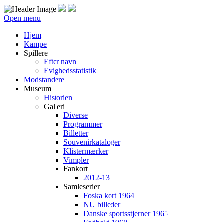
Open menu
Hjem
Kampe
Spillere
Efter navn
Evighedsstatistik
Modstandere
Museum
Historien
Galleri
Diverse
Programmer
Billetter
Souvenirkataloger
Klistermærker
Vimpler
Fankort
2012-13
Samleserier
Foska kort 1964
NU billeder
Danske sportsstjerner 1965