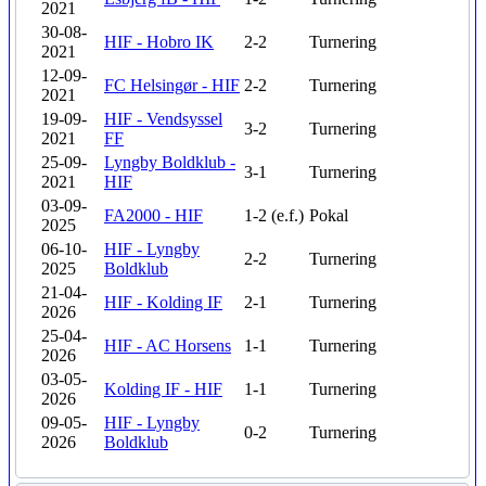
2021
30-08-
HIF - Hobro IK
2-2
Turnering
2021
12-09-
FC Helsingør - HIF
2-2
Turnering
2021
19-09-
HIF - Vendsyssel
3-2
Turnering
2021
FF
25-09-
Lyngby Boldklub -
3-1
Turnering
2021
HIF
03-09-
FA2000 - HIF
1-2 (e.f.)
Pokal
2025
06-10-
HIF - Lyngby
2-2
Turnering
2025
Boldklub
21-04-
HIF - Kolding IF
2-1
Turnering
2026
25-04-
HIF - AC Horsens
1-1
Turnering
2026
03-05-
Kolding IF - HIF
1-1
Turnering
2026
09-05-
HIF - Lyngby
0-2
Turnering
2026
Boldklub