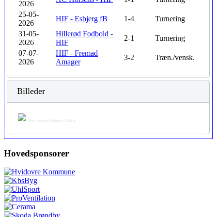
2026
25-05-
HIF - Esbjerg fB
1-4
Turnering
2026
31-05-
Hillerød Fodbold -
2-1
Turnering
2026
HIF
07-07-
HIF - Fremad
3-2
Træn./vensk.
2026
Amager
Billeder
Free Joomla Lightbox Gallery
Hovedsponsorer