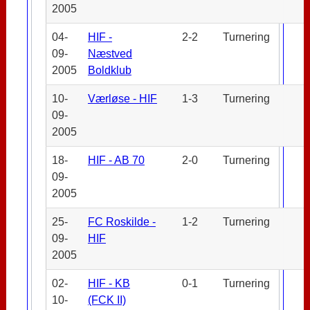
2005
04-
HIF -
2-2
Turnering
09-
Næstved
2005
Boldklub
10-
Værløse - HIF
1-3
Turnering
09-
2005
18-
HIF - AB 70
2-0
Turnering
09-
2005
25-
FC Roskilde -
1-2
Turnering
09-
HIF
2005
02-
HIF - KB
0-1
Turnering
10-
(FCK II)