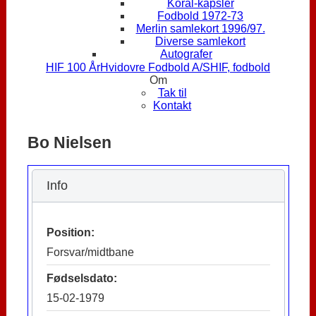
Koral-kapsler
Fodbold 1972-73
Merlin samlekort 1996/97.
Diverse samlekort
Autografer
HIF 100 År
Hvidovre Fodbold A/S
HIF, fodbold
Om
Tak til
Kontakt
Bo Nielsen
Info
Position:
Forsvar/midtbane
Fødselsdato:
15-02-1979