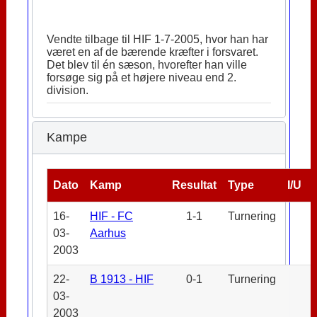
Vendte tilbage til HIF 1-7-2005, hvor han har
været en af de bærende kræfter i forsvaret.
Det blev til én sæson, hvorefter han ville
forsøge sig på et højere niveau end 2.
division.
Kampe
Dato
Kamp
Resultat
Type
I/U
16-
HIF - FC
1-1
Turnering
03-
Aarhus
2003
22-
B 1913 - HIF
0-1
Turnering
03-
2003