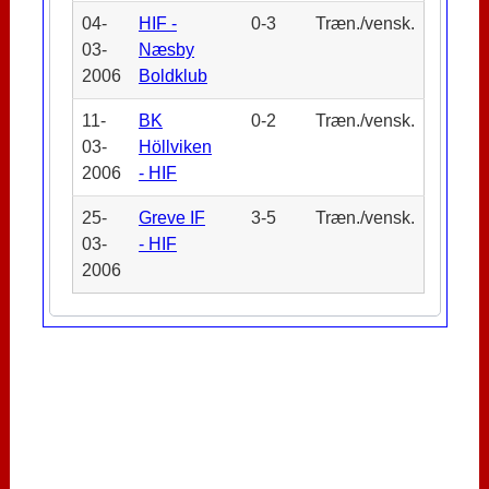
04-
HIF -
0-3
Træn./vensk.
03-
Næsby
2006
Boldklub
11-
BK
0-2
Træn./vensk.
03-
Höllviken
2006
- HIF
25-
Greve IF
3-5
Træn./vensk.
03-
- HIF
2006