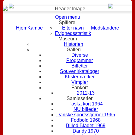
Open menu
Spillere
Hjem
Kampe
Efter navn
Modstandere
Evighedsstatistik
Museum
Historien
Galleri
Diverse
Programmer
Billetter
Souvenirkataloger
Klistermærker
Vimpler
Fankort
2012-13
Samleserier
Foska kort 1964
NU billeder
Danske sportsstjerner 1965
Fodbold 1968
Billed Bladet 1969
Dandy 1970