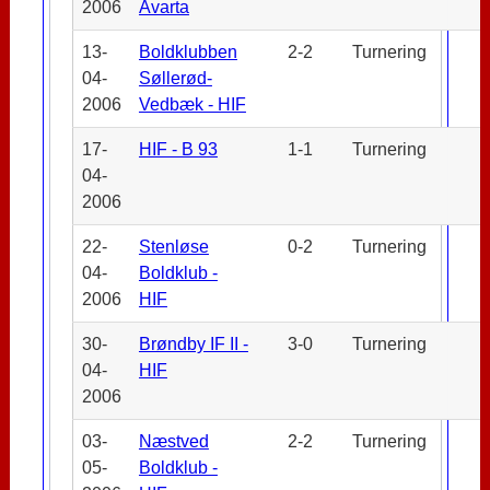
2006
Avarta
13-
Boldklubben
2-2
Turnering
04-
Søllerød-
2006
Vedbæk - HIF
17-
HIF - B 93
1-1
Turnering
04-
2006
22-
Stenløse
0-2
Turnering
04-
Boldklub -
2006
HIF
30-
Brøndby IF II -
3-0
Turnering
04-
HIF
2006
03-
Næstved
2-2
Turnering
05-
Boldklub -