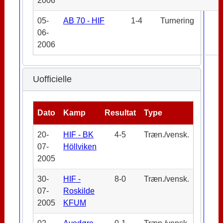
2006
05-
AB 70 - HIF
1-4
Turnering
06-
2006
Uofficielle
Dato
Kamp
Resultat
Type
20-
HIF - BK
4-5
Træn./vensk.
07-
Höllviken
2005
30-
HIF -
8-0
Træn./vensk.
07-
Roskilde
2005
KFUM