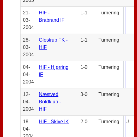
2003
21-
HIF -
1-1
Turnering
03-
Brabrand IF
2004
28-
Glostrup FK -
1-1
Turnering
03-
HIF
2004
04-
HIF - Hjørring
1-0
Turnering
04-
IF
2004
12-
Næstved
3-0
Turnering
04-
Boldklub -
2004
HIF
18-
HIF - Skive IK
2-0
Turnering
U
04-
2004