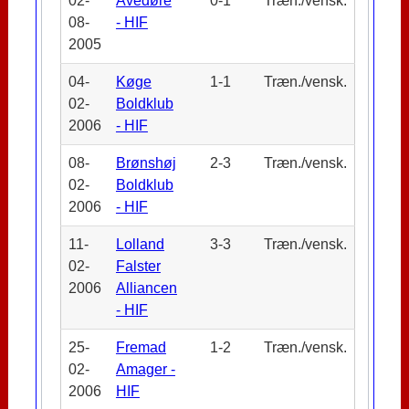
02-
Avedøre
0-1
Træn./vensk.
08-
- HIF
2005
04-
Køge
1-1
Træn./vensk.
02-
Boldklub
2006
- HIF
08-
Brønshøj
2-3
Træn./vensk.
02-
Boldklub
2006
- HIF
11-
Lolland
3-3
Træn./vensk.
02-
Falster
2006
Alliancen
- HIF
25-
Fremad
1-2
Træn./vensk.
02-
Amager -
2006
HIF