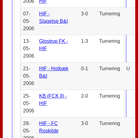
2006
HIF
07-
HIF -
3-0
Turnering
05-
Slagelse B&I
2006
13-
Glostrup FK -
1-3
Turnering
05-
HIF
2006
21-
HIF - Holbæk
0-1
Turnering
U
05-
B&I
2006
25-
KB (FCK II) -
2-0
Turnering
05-
HIF
2006
28-
HIF - FC
3-0
Turnering
05-
Roskilde