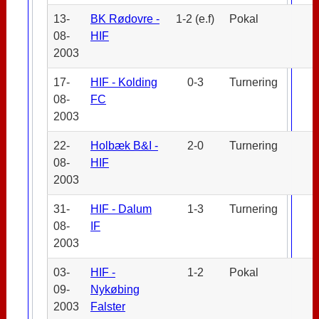
13-
BK Rødovre -
1-2 (e.f)
Pokal
08-
HIF
2003
17-
HIF - Kolding
0-3
Turnering
08-
FC
2003
22-
Holbæk B&I -
2-0
Turnering
08-
HIF
2003
31-
HIF - Dalum
1-3
Turnering
08-
IF
2003
03-
HIF -
1-2
Pokal
09-
Nykøbing
2003
Falster