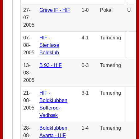
27-
Greve IF - HIF
1-0
Pokal
U
07-
2005
07-
HIF -
4-1
Turnering
08-
Stenløse
2005
Boldklub
13-
B 93 - HIF
0-3
Turnering
08-
2005
21-
HIF -
3-1
Turnering
08-
Boldklubben
2005
Søllerød-
Vedbæk
28-
Boldklubben
1-4
Turnering
08-
Avarta - HIF