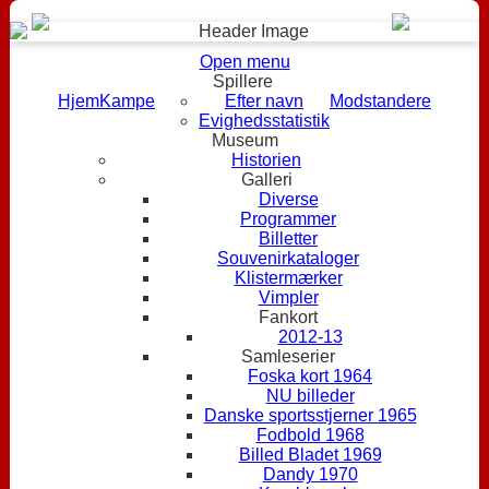
Open menu
Spillere
Hjem
Kampe
Efter navn
Modstandere
Evighedsstatistik
Museum
Historien
Galleri
Diverse
Programmer
Billetter
Souvenirkataloger
Klistermærker
Vimpler
Fankort
2012-13
Samleserier
Foska kort 1964
NU billeder
Danske sportsstjerner 1965
Fodbold 1968
Billed Bladet 1969
Dandy 1970