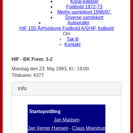
Koral-kapsler
Fodbold 1972-73
Merlin samlekort 1996/97.
Diverse samlekort
Autografer
HIF 100 År
Hvidovre Fodbold A/S
HIF, fodbold
Om
Tak til
Kontakt
HIF - BK Frem: 3-2
Mandag den 23. Maj 1983, Kl.: 19:00
Tilskuere: 4377
Info
Startopstilling
Jan Madsen
Jan Verner Hansen
-
Claus Moestrup