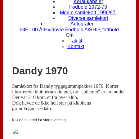
Koral-kapsler
Fodbold 1972-73
Merlin samlekort 1996/97.
Diverse samlekort
Autografer
HIF 100 År
Hvidovre Fodbold A/S
HIF, fodbold
Om
Tak til
Kontakt
Dandy 1970
Samlekort fra Dandy tyggegummipakker 1970. Kortet
illustrerede klubbernes dragter, og "spilleren" er en model.
Der var 210 kort, et fra hver klub.
Dog havde de ikke helt styr på klubbens
grundlæggelsesdato.
Klik på billedet for større visning.