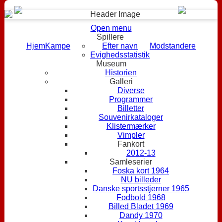
Open menu
Spillere
Hjem
Kampe
Efter navn
Modstandere
Evighedsstatistik
Museum
Historien
Galleri
Diverse
Programmer
Billetter
Souvenirkataloger
Klistermærker
Vimpler
Fankort
2012-13
Samleserier
Foska kort 1964
NU billeder
Danske sportsstjerner 1965
Fodbold 1968
Billed Bladet 1969
Dandy 1970