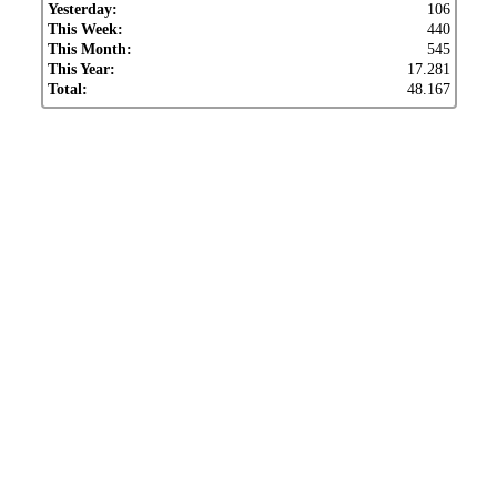
Yesterday:
106
This Week:
440
This Month:
545
This Year:
17.281
Total:
48.167