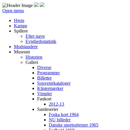
Open menu
Hjem
Kampe
Spillere
Efter navn
Evighedsstatistik
Modstandere
Museum
Historien
Galleri
Diverse
Programmer
Billetter
Souvenirkataloger
Klistermærker
Vimpler
Fankort
2012-13
Samleserier
Foska kort 1964
NU billeder
Danske sportsstjerner 1965