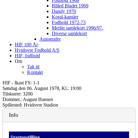
Fodbold 1968
Billed Bladet 1969
Dandy 1970
Koral-kapsler
Fodbold 1972-73
Merlin samlekort 1996/97.
Diverse samlekort
Autografer
HIF 100 År
Hvidovre Fodbold A/S
HIF, fodbold
Om
Tak til
Kontakt
HIF - Ikast FS: 1-1
Søndag den 06. August 1978, Kl.: 19:00
Tilskuere: 3200
Dommer.: August Hansen
Spillested: Hvidovre Stadion
Info
Startopstilling