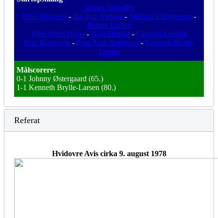
Jørgen Strandby
Finn Johansen
-
Jan Ivar Nielsen
-
Michael Christensen
-
Benny Larsen
John Steen Olsen
-
Kurt Stendal
-
Günther Lindahl
Kim Bonnesen
-
Poul Arne Andersen
-
Kenneth Brylle-
Larsen
Målscorere:
0-1 Johnny Østergaard (65.)
1-1 Kenneth Brylle-Larsen (80.)
Referat
Hvidovre Avis cirka 9. august 1978