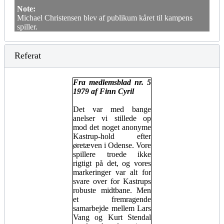
Note:
Michael Christensen blev af publikum kåret til kampens
spiller.
Referat
Fra medlemsblad nr. 5
1979 af Finn Cyril
Det var med bange
anelser vi stillede op
mod det noget anonyme
Kastrup-hold efter
øretæven i Odense. Vore
spillere troede ikke
rigtigt på det, og vores
markeringer var alt for
svare over for Kastrups
robuste midtbane. Men
et fremragende
samarbejde mellem Lars
Vang og Kurt Stendal