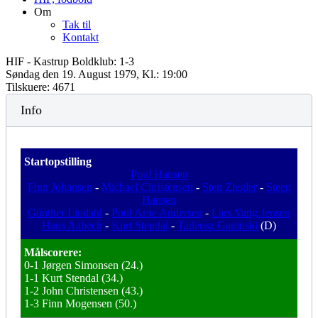
Om
Tak til
Kontakt
HIF - Kastrup Boldklub: 1-3
Søndag den 19. August 1979, Kl.: 19:00
Tilskuere: 4671
Info
Startopstilling
Poul Hansen
Finn Johansen
-
Michael Christensen
-
Sten Ziegler
-
Steen
Hansen
Günther Lindahl
-
Poul Arne Andersen
-
Lars Vang Jensen
Hans Aabech
-
Kurt Stendal
-
Tadeusz Gapinski
(D)
Målscorere:
0-1 Jørgen Simonsen (24.)
1-1 Kurt Stendal (34.)
1-2 John Christensen (43.)
1-3 Finn Mogensen (50.)