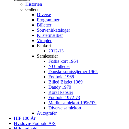
Historien
Galleri
Diverse
Programmer
Billetter
Souvenirkataloger
Klistermærker
Vimpler
Fankort
2012-13
Samleserier
Foska kort 1964
NU billeder
Danske sportsstjerner 1965
Fodbold 1968
Billed Bladet 1969
Dandy 1970
Koral-kapsler
Fodbold 1972-73
Merlin samlekort 1996/97.
Diverse samlekort
Autografer
HIF 100 År
Hvidovre Fodbold A/S
HIF, fodbold