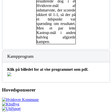
resulterede dog i et
Hvidovre-mål af
sidstnævnte, der scorede
sikkert til 1-1, så der på
et tidspunkt var
spænding om resultatet.
Men et par lette
Kastrup-mål i anden
halvleg afgjorde
kampen.
Kampprogram
Klik på billedet for at vise programmet som pdf.
Hovedsponsorer