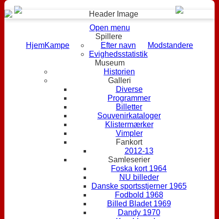
Open menu
Spillere
Hjem
Kampe
Efter navn
Modstandere
Evighedsstatistik
Museum
Historien
Galleri
Diverse
Programmer
Billetter
Souvenirkataloger
Klistermærker
Vimpler
Fankort
2012-13
Samleserier
Foska kort 1964
NU billeder
Danske sportsstjerner 1965
Fodbold 1968
Billed Bladet 1969
Dandy 1970