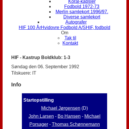
Koral-kapsler
Fodbold 1972-73
Merlin samlekort 1996/97.
Diverse samlekort
Autografer
HIF 100 År
Hvidovre Fodbold A/S
HIF, fodbold
Om
Tak til
Kontakt
HIF - Kastrup Boldklub: 1-3
Søndag den 06. September 1992
Tilskuere: IT
Info
Startopstilling
Michael Jørgensen
(D)
John Larsen
-
Bo Hansen
-
Michael
Porsager
-
Thomas Schønnemann