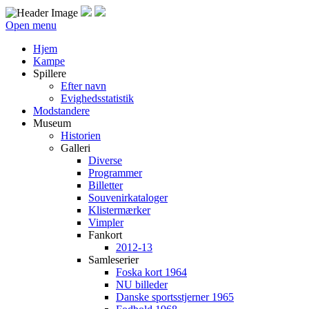
Open menu
Hjem
Kampe
Spillere
Efter navn
Evighedsstatistik
Modstandere
Museum
Historien
Galleri
Diverse
Programmer
Billetter
Souvenirkataloger
Klistermærker
Vimpler
Fankort
2012-13
Samleserier
Foska kort 1964
NU billeder
Danske sportsstjerner 1965