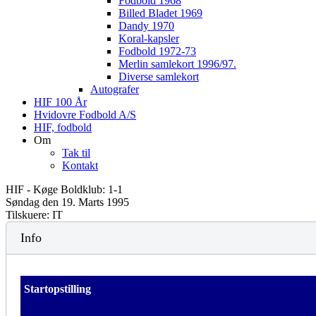
Fodbold 1968
Billed Bladet 1969
Dandy 1970
Koral-kapsler
Fodbold 1972-73
Merlin samlekort 1996/97.
Diverse samlekort
Autografer
HIF 100 År
Hvidovre Fodbold A/S
HIF, fodbold
Om
Tak til
Kontakt
HIF - Køge Boldklub: 1-1
Søndag den 19. Marts 1995
Tilskuere: IT
Info
Startopstilling