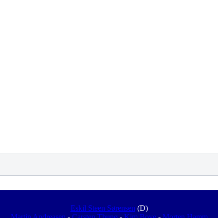
Eskil Steen Sørensen
(D)
Martin Andreasen
-
Carsten Thunø
-
Kim Boye
-
Morten Hamm