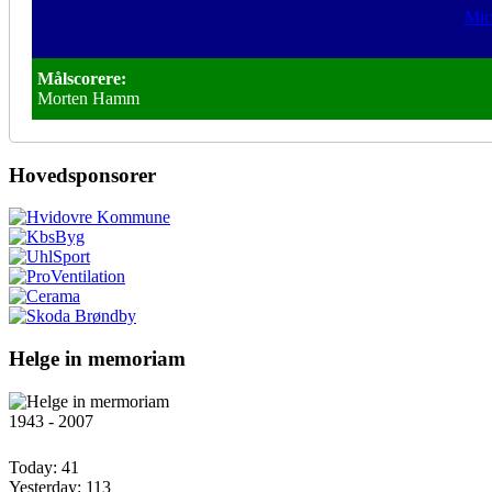
Mic
Målscorere:
Morten Hamm
Hovedsponsorer
Helge in memoriam
1943 - 2007
Today:
41
Yesterday:
113