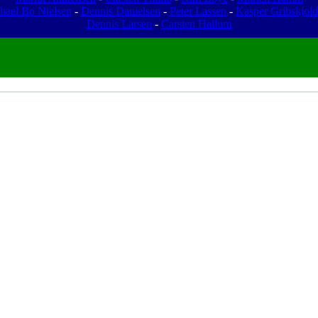
hael Bo Nielsen
-
Dennis Danielsen
-
Peter Lassen
-
Kasper Gribskjold
Dennis Larsen
-
Carsten Hallum