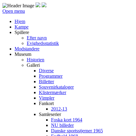
Open menu
Hjem
Kampe
Spillere
Efter navn
Evighedsstatistik
Modstandere
Museum
Historien
Galleri
Diverse
Programmer
Billetter
Souvenirkataloger
Klistermærker
Vimpler
Fankort
2012-13
Samleserier
Foska kort 1964
NU billeder
Danske sportsstjerner 1965