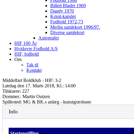
Fodbold 1968
Billed Bladet 1969
Dandy 1970
Koral-kapsler
Fodbold 1972-73
Merlin samlekort 1996/97.
Diverse samlekort
Autografer
HIF 100 År
Hvidovre Fodbold A/S
HIF, fodbold
Om
Tak til
Kontakt
Middelfart Boldklub - HIF: 3-2
Lørdag den 17. Marts 2018, Kl.: 14:00
Tilskuere: 227
Dommer.: Martin Outzen
Spillested: MG & BK.s anlæg - kunstgræsbane
Info
Startopstilling