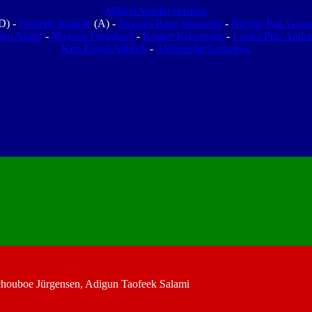
Mikkel Vandal Hasling
D) -
Frederik Krabbe
(A) -
Jacques Bang Sørensen
-
Nicolai Bak Grass
laj Agger
-
Magnus Fredslund
-
Kasper Kristensen
-
Louka Prip Andre
Kim Engel-Aabech
-
Aleksandar Lazarevic
Schouboe Jürgensen, Adigun Taofeek Salami