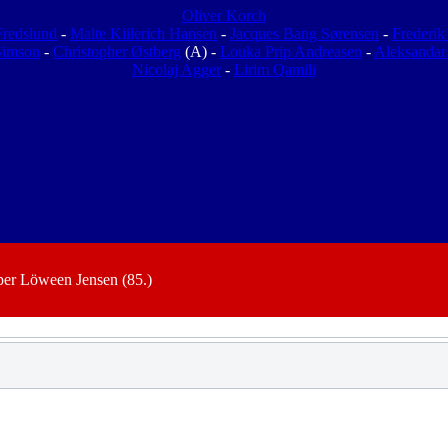
Oliver Korch
redslund
-
Malte Kiilerich Hansen
-
Jacques Bang Sørensen
-
Frederik
Simson
-
Christopher Østberg
(A) -
Louka Prip Andreasen
-
Aleksandar
Nicolaj Agger
-
Lirim Qamili
per Löween Jensen (85.)