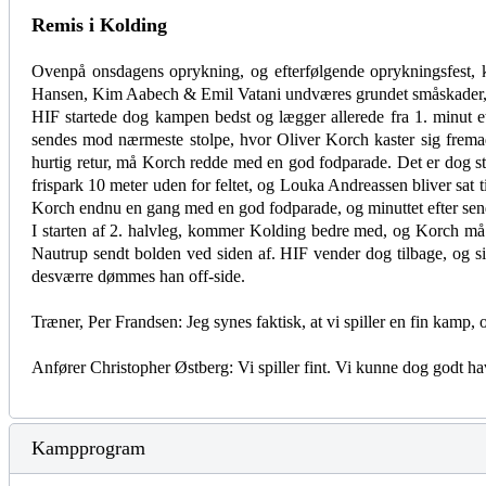
Remis i Kolding
Ovenpå onsdagens oprykning, og efterfølgende oprykningsfest, k
Hansen, Kim Aabech & Emil Vatani undværes grundet småskader, so
HIF startede dog kampen bedst og lægger allerede fra 1. minut e
sendes mod nærmeste stolpe, hvor Oliver Korch kaster sig fremad
hurtig retur, må Korch redde med en god fodparade. Det er dog st
frispark 10 meter uden for feltet, og Louka Andreassen bliver sat 
Korch endnu en gang med en god fodparade, og minuttet efter sen
I starten af 2. halvleg, kommer Kolding bedre med, og Korch må en
Nautrup sendt bolden ved siden af. HIF vender dog tilbage, og si
desværre dømmes han off-side.
Træner, Per Frandsen: Jeg synes faktisk, at vi spiller en fin kamp, o
Anfører Christopher Østberg: Vi spiller fint. Vi kunne dog godt ha
Kampprogram