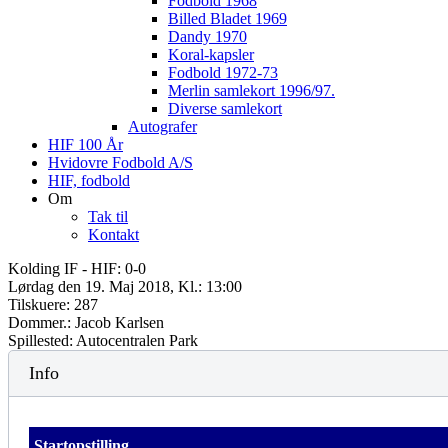
Fodbold 1968
Billed Bladet 1969
Dandy 1970
Koral-kapsler
Fodbold 1972-73
Merlin samlekort 1996/97.
Diverse samlekort
Autografer
HIF 100 År
Hvidovre Fodbold A/S
HIF, fodbold
Om
Tak til
Kontakt
Kolding IF - HIF: 0-0
Lørdag den 19. Maj 2018, Kl.: 13:00
Tilskuere: 287
Dommer.: Jacob Karlsen
Spillested: Autocentralen Park
Info
Startopstilling