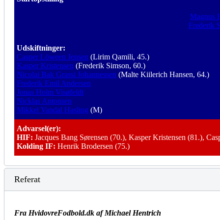
Magnus F
Frederik 
Udskiftninger:
Casper Löween Jensen
(Lirim Qamili, 45.)
Kasper Kristensen
(Frederik Simson, 60.)
Nicolai Bak Grassi Johannessen
(Malte Kiilerich Hansen, 64.)
Frederik Emil Andersen
Jonas Holm Visøfeldt
Nicklas Antonsen
Mikkel Vandal Hasling
(M)
Advarsel(er):
HIF:
Jacques Bang Sørensen (70.), Kasper Kristensen (81.), Cas
Kolding IF:
Henrik Brodersen (75.)
Referat
Fra HvidovreFodbold.dk af Michael Hentrich