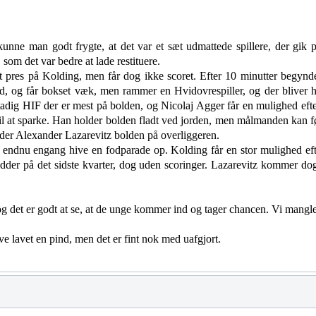
unne man godt frygte, at det var et sæt udmattede spillere, der gik 
m det var bedre at lade restituere.
t pres på Kolding, men får dog ikke scoret. Efter 10 minutter begynd
, og får bokset væk, men rammer en Hvidovrespiller, og der bliver h
adig HIF der er mest på bolden, og Nicolaj Agger får en mulighed efter
til at sparke. Han holder bolden fladt ved jorden, men målmanden kan f
der Alexander Lazarevitz bolden på overliggeren.
dnu engang hive en fodparade op. Kolding får en stor mulighed efter 6
dder på det sidste kvarter, dog uden scoringer. Lazarevitz kommer dog
g det er godt at se, at de unge kommer ind og tager chancen. Vi mangler lig
ve lavet en pind, men det er fint nok med uafgjort.