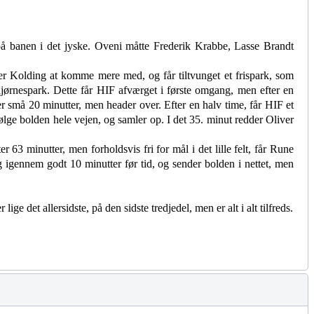
på banen i det jyske. Oveni måtte Frederik Krabbe, Lasse Brandt
er Kolding at komme mere med, og får tiltvunget et frispark, som
jørnespark. Dette får HIF afværget i første omgang, men efter en
 små 20 minutter, men header over. Efter en halv time, får HIF et
ølge bolden hele vejen, og samler op. I det 35. minut redder Oliver
3 minutter, men forholdsvis fri for mål i det lille felt, får Rune
 igennem godt 10 minutter før tid, og sender bolden i nettet, men
e det allersidste, på den sidste tredjedel, men er alt i alt tilfreds.