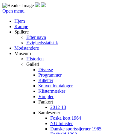
Open menu
Hjem
Kampe
Spillere
Efter navn
Evighedsstatistik
Modstandere
Museum
Historien
Galleri
Diverse
Programmer
Billetter
Souvenirkataloger
Klistermærker
Vimpler
Fankort
2012-13
Samleserier
Foska kort 1964
NU billeder
Danske sportsstjerner 1965