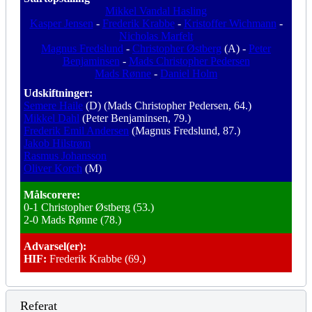
Mikkel Vandal Hasling
Kasper Jensen
-
Frederik Krabbe
-
Kristoffer Wichmann
-
Nicholas Marfelt
Magnus Fredslund
-
Christopher Østberg
(A) -
Peter
Benjaminsen
-
Mads Christopher Pedersen
Mads Rønne
-
Daniel Holm
Udskiftninger:
Semere Haile
(D) (Mads Christopher Pedersen, 64.)
Mikkel Dahl
(Peter Benjaminsen, 79.)
Frederik Emil Andersen
(Magnus Fredslund, 87.)
Jakob Hilstrøm
Rasmus Johansson
Oliver Korch
(M)
Målscorere:
0-1 Christopher Østberg (53.)
2-0 Mads Rønne (78.)
Advarsel(er):
HIF:
Frederik Krabbe (69.)
Referat