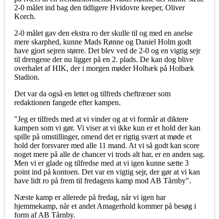
2-0 målet ind bag den tidligere Hvidovre keeper, Oliver
Korch.
2-0 målet gav den ekstra ro der skulle til og med en anelse
mere skarphed, kunne Mads Rønne og Daniel Holm godt
have gjort sejren større. Det blev ved de 2-0 og en vigtig sejr
til drengene der nu ligger på en 2. plads. De kan dog blive
overhalet af HIK, der i morgen møder Holbæk på Holbæk
Stadion.
Det var da også en lettet og tilfreds cheftræner som
redaktionen fangede efter kampen.
"Jeg er tilfreds med at vi vinder og at vi formår at diktere
kampen som vi gør. Vi viser at vi ikke kun er et hold der kan
spille på omstillinger, omend det er rigtig svært at møde et
hold der forsvarer med alle 11 mand. At vi så godt kan score
noget mere på alle de chancer vi trods alt har, er en anden sag.
Men vi er glade og tilfredse med at vi igen kunne sætte 3
point ind på kontoen. Det var en vigtig sejr, der gør at vi kan
have lidt ro på frem til fredagens kamp mod AB Tårnby".
Næste kamp er allerede på fredag, når vi igen har
hjemmekamp, når et andet Amagerhold kommer på besøg i
form af AB Tårnby.