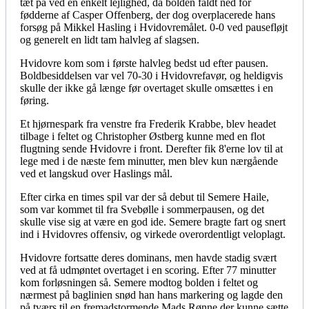
tæt på ved en enkelt lejlighed, da bolden faldt ned for
fødderne af Casper Offenberg, der dog overplacerede hans
forsøg på Mikkel Hasling i Hvidovremålet. 0-0 ved pausefløjt
og generelt en lidt tam halvleg af slagsen.
Hvidovre kom som i første halvleg bedst ud efter pausen.
Boldbesiddelsen var vel 70-30 i Hvidovrefavør, og heldigvis
skulle der ikke gå længe før overtaget skulle omsættes i en
føring.
Et hjørnespark fra venstre fra Frederik Krabbe, blev headet
tilbage i feltet og Christopher Østberg kunne med en flot
flugtning sende Hvidovre i front. Derefter fik 8'erne lov til at
lege med i de næste fem minutter, men blev kun nærgående
ved et langskud over Haslings mål.
Efter cirka en times spil var der så debut til Semere Haile,
som var kommet til fra Svebølle i sommerpausen, og det
skulle vise sig at være en god ide. Semere bragte fart og snert
ind i Hvidovres offensiv, og virkede overordentligt veloplagt.
Hvidovre fortsatte deres dominans, men havde stadig svært
ved at få udmøntet overtaget i en scoring. Efter 77 minutter
kom forløsningen så. Semere modtog bolden i feltet og
nærmest på baglinien snød han hans markering og lagde den
på tværs til en fremadstormende Mads Rønne der kunne sætte