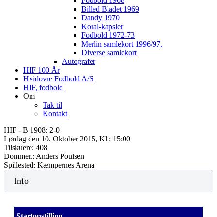
Fodbold 1968
Billed Bladet 1969
Dandy 1970
Koral-kapsler
Fodbold 1972-73
Merlin samlekort 1996/97.
Diverse samlekort
Autografer
HIF 100 År
Hvidovre Fodbold A/S
HIF, fodbold
Om
Tak til
Kontakt
HIF - B 1908: 2-0
Lørdag den 10. Oktober 2015, Kl.: 15:00
Tilskuere: 408
Dommer.: Anders Poulsen
Spillested: Kæmpernes Arena
Info
Startopstilling