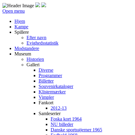
Open menu
Hjem
Kampe
Spillere
Efter navn
Evighedsstatistik
Modstandere
Museum
Historien
Galleri
Diverse
Programmer
Billetter
Souvenirkataloger
Klistermærker
Vimpler
Fankort
2012-13
Samleserier
Foska kort 1964
NU billeder
Danske sportsstjerner 1965