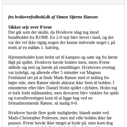
fra hvidovrefodbold.dk af Simon Stjerne Hansen
Sikker sejr over 8'erne
Det gik som det skulle, da Hvidovre idag tog imod
bundholdet fra B1908. En 2-0 sejr blev hevet i land, og det
var der vel ikke rigtig nogen der kunne indvende noget i, på
trods af en målløs 1. halvleg.
Hjemmeholdet kom bedst ud til kampen og satte sig fra første
fløjt på spillet. Hvidovre havde bolden mest, mens 8'erne
stillede sig ned og lurede på omstillinger. Hvidovres overtag
var tydeligt, og allerede efter 5 minutter var Magnus
Fredslund tæt på at finde Mads Rønne med et indlæg fra
højre side, men Rønne nåede akkurat ikke frem til bolden. I
minutterne efter blev Daniel Holm spillet i dybden. Holm tog
et træk forbi målmanden, men desværre blev vinklen for spids
og tværafleveringen kom til at ligge bag ved en
fremadstormende Rønne, så stadig 0-0.
Hvidovre havde flere gode muligheder, blandt andet ved
Mads-Christopher Pedersen, men ind ville bolden ikke før
pausen. 8'erne havde ikke meget at byde på, men kom dog