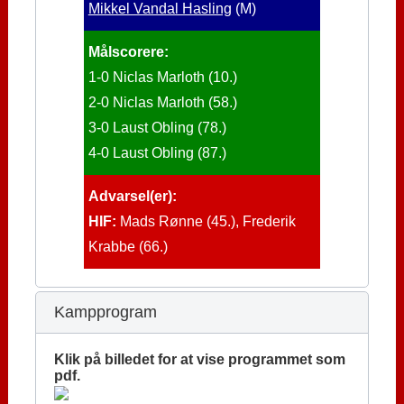
Mikkel Vandal Hasling
(M)
Målscorere:
1-0 Niclas Marloth (10.)
2-0 Niclas Marloth (58.)
3-0 Laust Obling (78.)
4-0 Laust Obling (87.)
Advarsel(er):
HIF:
Mads Rønne (45.), Frederik
Krabbe (66.)
Kampprogram
Klik på billedet for at vise programmet som
pdf.