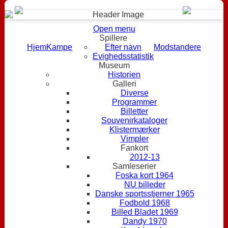
Open menu
Spillere
Hjem
Kampe
Efter navn
Modstandere
Evighedsstatistik
Museum
Historien
Galleri
Diverse
Programmer
Billetter
Souvenirkataloger
Klistermærker
Vimpler
Fankort
2012-13
Samleserier
Foska kort 1964
NU billeder
Danske sportsstjerner 1965
Fodbold 1968
Billed Bladet 1969
Dandy 1970