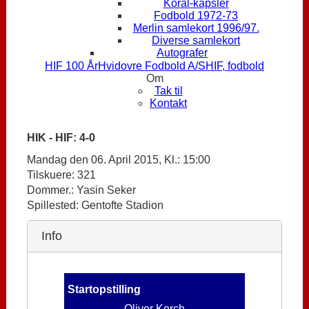
Koral-kapsler
Fodbold 1972-73
Merlin samlekort 1996/97.
Diverse samlekort
Autografer
HIF 100 År
Hvidovre Fodbold A/S
HIF, fodbold
Om
Tak til
Kontakt
HIK - HIF: 4-0
Mandag den 06. April 2015, Kl.: 15:00
Tilskuere: 321
Dommer.: Yasin Seker
Spillested: Gentofte Stadion
Info
Startopstilling
Oliver Korch