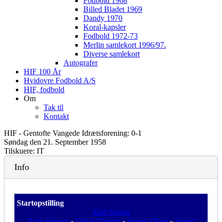
Fodbold 1968
Billed Bladet 1969
Dandy 1970
Koral-kapsler
Fodbold 1972-73
Merlin samlekort 1996/97.
Diverse samlekort
Autografer
HIF 100 År
Hvidovre Fodbold A/S
HIF, fodbold
Om
Tak til
Kontakt
HIF - Gentofte Vangede Idrætsforening: 0-1
Søndag den 21. September 1958
Tilskuere: IT
Info
Startopstilling
Karl Jensen
Arne Hansen
-
Erlind Nielsen
-
Jørgen Olsen
-
Jørgen