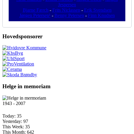
Jespersen
Bjarne Færch
-
Frits Niclassen
-
Erik Svendsen
Jørgen Petersen¹
-
Benny Petersen
-
Finn Knudsen
Hovedsponsorer
Helge in memoriam
1943 - 2007
Today:
35
Yesterday:
97
This Week:
35
This Month:
642