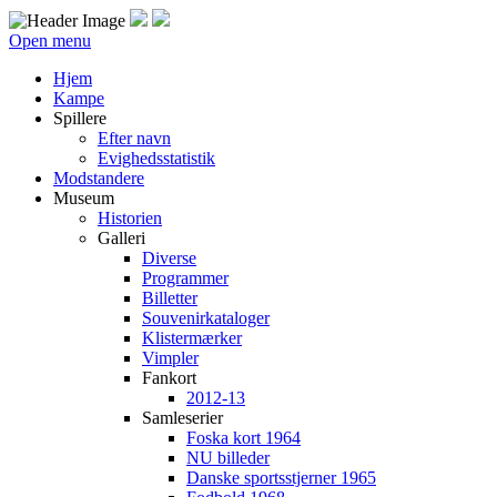
Open menu
Hjem
Kampe
Spillere
Efter navn
Evighedsstatistik
Modstandere
Museum
Historien
Galleri
Diverse
Programmer
Billetter
Souvenirkataloger
Klistermærker
Vimpler
Fankort
2012-13
Samleserier
Foska kort 1964
NU billeder
Danske sportsstjerner 1965