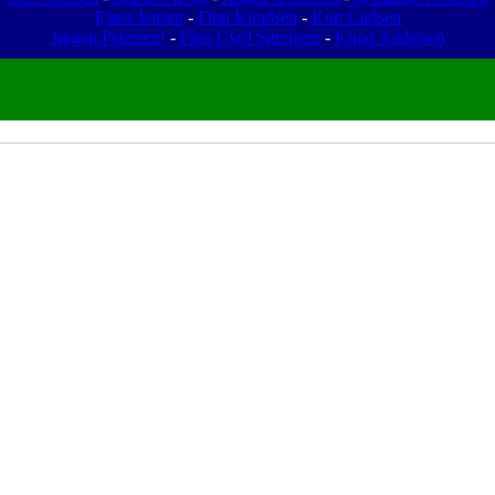
Ejner Jensen
-
Finn Knudsen
-
Kurt Carlsen
Jørgen Petersen¹
-
Finn Cyril Sørensen
-
Knud Andersen