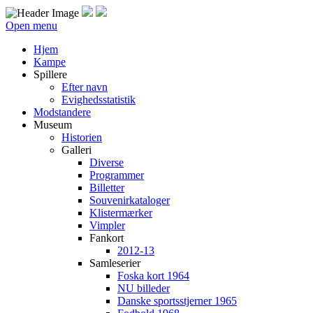
Open menu
Hjem
Kampe
Spillere
Efter navn
Evighedsstatistik
Modstandere
Museum
Historien
Galleri
Diverse
Programmer
Billetter
Souvenirkataloger
Klistermærker
Vimpler
Fankort
2012-13
Samleserier
Foska kort 1964
NU billeder
Danske sportsstjerner 1965