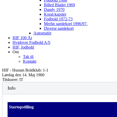
Fodbold 1968
Billed Bladet 1969
Dandy 1970
Koral-kapsler
Fodbold 1972-73
Merlin samlekort 1996/97.
Diverse samlekort
Autografer
HIF 100 År
Hvidovre Fodbold A/S
HIF, fodbold
Om
Tak til
Kontakt
HIF - Husum Boldklub: 1-1
Lørdag den 14. Maj 1960
Tilskuere: IT
Info
Startopstilling