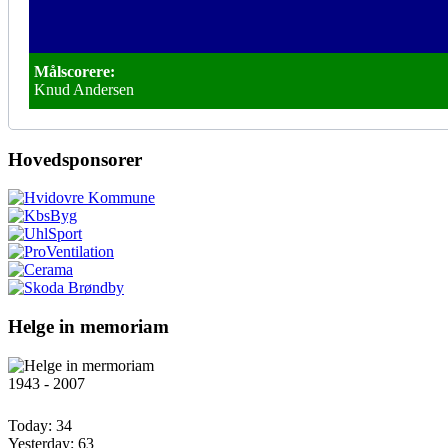
Målscorere:
Knud Andersen
Hovedsponsorer
Helge in memoriam
1943 - 2007
Today:
34
Yesterday:
63