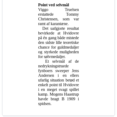
Point ved selvmål
Viggo Truelsen
erstattede Tommy
Christensen, som var
ramt af karantæne.
Det uafgjorte resultat
bevirkede at Hvidovre
på én gang både mistede
den sidste lille teoretiske
chance for guldmedaljer
og styrkede muligheden
for sølvmedaljer.
Et selvmål af de
nedrykningstruede
fynboers sweeper Jens
Andersen i en ellers
ufarlig situation betød et
enkelt point til Hvidovre
i en meget svagt spillet
kamp. Mogens Haastrup
havde bragt B 1909 i
spidsen.