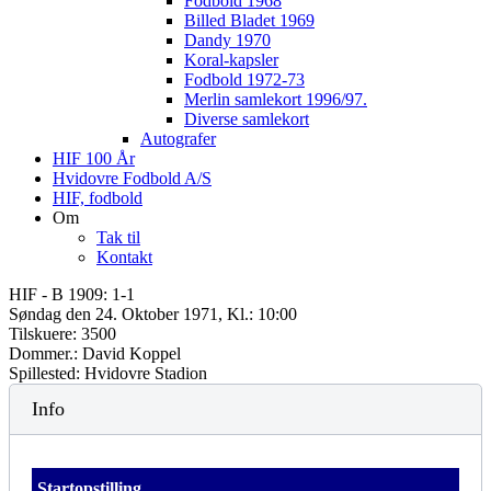
Fodbold 1968
Billed Bladet 1969
Dandy 1970
Koral-kapsler
Fodbold 1972-73
Merlin samlekort 1996/97.
Diverse samlekort
Autografer
HIF 100 År
Hvidovre Fodbold A/S
HIF, fodbold
Om
Tak til
Kontakt
HIF - B 1909: 1-1
Søndag den 24. Oktober 1971, Kl.: 10:00
Tilskuere: 3500
Dommer.: David Koppel
Spillested: Hvidovre Stadion
Info
Startopstilling