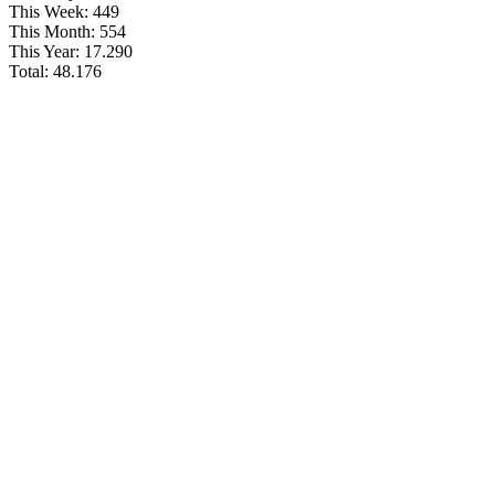
This Week:
449
This Month:
554
This Year:
17.290
Total:
48.176