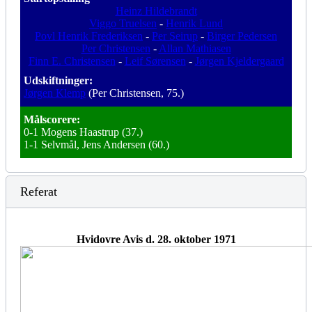
Heinz Hildebrandt
Viggo Truelsen
-
Henrik Lund
Povl Henrik Frederiksen
-
Per Seirup
-
Birger Pedersen
Per Christensen
-
Allan Mathiasen
Finn E. Christensen
-
Leif Sørensen
-
Jørgen Kjeldergaard
Udskiftninger:
Jørgen Klemp
(Per Christensen, 75.)
Målscorere:
0-1 Mogens Haastrup (37.)
1-1 Selvmål, Jens Andersen (60.)
Referat
Hvidovre Avis d. 28. oktober 1971