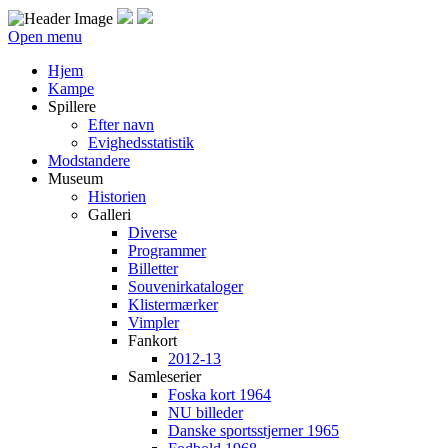
Open menu
Hjem
Kampe
Spillere
Efter navn
Evighedsstatistik
Modstandere
Museum
Historien
Galleri
Diverse
Programmer
Billetter
Souvenirkataloger
Klistermærker
Vimpler
Fankort
2012-13
Samleserier
Foska kort 1964
NU billeder
Danske sportsstjerner 1965