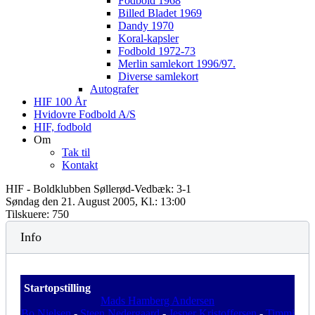
Fodbold 1968
Billed Bladet 1969
Dandy 1970
Koral-kapsler
Fodbold 1972-73
Merlin samlekort 1996/97.
Diverse samlekort
Autografer
HIF 100 År
Hvidovre Fodbold A/S
HIF, fodbold
Om
Tak til
Kontakt
HIF - Boldklubben Søllerød-Vedbæk: 3-1
Søndag den 21. August 2005, Kl.: 13:00
Tilskuere: 750
Info
Startopstilling
Mads Hamberg Andersen
Bo Nielsen
-
Steen Nedergaard
-
Jesper Kristoffersen
-
Timmi