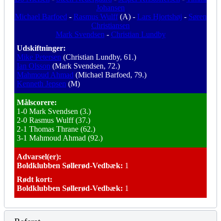
Johansen
Michael Barfoed
-
Rasmus Wulff
(A) -
Lars Hjortshøj
-
Søren
Christiansen
Mark Svendsen
-
Christian Lundby
Udskiftninger:
Mike Petersen
(Christian Lundby, 61.)
Ian Olsson
(Mark Svendsen, 72.)
Mahmoud Ahmad
(Michael Barfoed, 79.)
Kenneth Jepsen
(M)
Målscorere:
1-0 Mark Svendsen (3.)
2-0 Rasmus Wulff (37.)
2-1 Thomas Thrane (62.)
3-1 Mahmoud Ahmad (92.)
Advarsel(er):
Boldklubben Søllerød-Vedbæk:
1
Rødt kort:
Boldklubben Søllerød-Vedbæk:
1