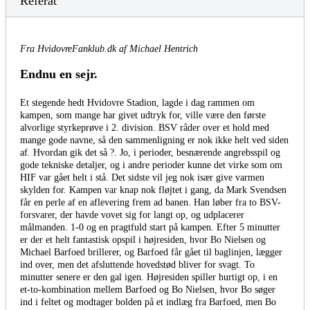
Referat
Fra HvidovreFanklub.dk af Michael Hentrich
Endnu en sejr.
Et stegende hedt Hvidovre Stadion, lagde i dag rammen om
kampen, som mange har givet udtryk for, ville være den første
alvorlige styrkeprøve i 2. division. BSV råder over et hold med
mange gode navne, så den sammenligning er nok ikke helt ved siden
af. Hvordan gik det så ?. Jo, i perioder, besnærende angrebsspil og
gode tekniske detaljer, og i andre perioder kunne det virke som om
HIF var gået helt i stå. Det sidste vil jeg nok især give varmen
skylden for. Kampen var knap nok fløjtet i gang, da Mark Svendsen
får en perle af en aflevering frem ad banen. Han løber fra to BSV-
forsvarer, der havde vovet sig for langt op, og udplacerer
målmanden. 1-0 og en pragtfuld start på kampen. Efter 5 minutter
er der et helt fantastisk opspil i højresiden, hvor Bo Nielsen og
Michael Barfoed brillerer, og Barfoed får gået til baglinjen, lægger
ind over, men det afsluttende hovedstød bliver for svagt. To
minutter senere er den gal igen. Højresiden spiller hurtigt op, i en
et-to-kombination mellem Barfoed og Bo Nielsen, hvor Bo søger
ind i feltet og modtager bolden på et indlæg fra Barfoed, men Bo