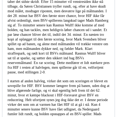
taber det sidste skridt. Efter 15 minutter vil venstresiden ikke stå
tilbage, da Søren Christiansen tryller rundt, og, efter at have skudt
mod målet, modtager riposten, men desværre lige på målmanden. I
det 28. minut har BSV den første store chance, hvor HIF ikke får
afvist ordentligt, men BSV-spillerens langskud tager Mads Hamberg
sig af. To minutter senere kan Rasmus Wulff ikke komme af med
bolden, og han tackles, men heldigvis løber chancen ud i sandet. Et
par løse chancer bliver det til, indtil det 34. minut. En næsten tro
kopi af oplægget til den første scoring, hvor Mark Svendsen bliver
spillet op ad banen, og alene med målmanden vil trække venstre om
ham, men målmanden dykker ned, og fælder Mark. Klart
straffespark, og rødt kort til BSVs målmand. Rasmus Wulff bliver
sat til at sparke, og sætter den sikkert ind bag BSVs
reservemålmand. En rar scoring. Dette medfører et lidt stærkere pres
fra HIF i resten af halvlegen, men spillerne går til en, velfortjent
pause, med stillingen 2-0.
I starten af anden halvleg, virker det som om scoringen er blevet en
sovepille for HIF. BSV kommer længere frem på banen, uden dog at
blive afgørende farlige, og vi skal egentlig helt frem til det 62.
minut, hvor et kæmpe blackout i HIF-forsvaret giver BSV en
reducering. Helt ufortjent synes jeg dog ikke det er. I denne periode
virker det som om at varmen har fået HIF til at gå i stå. Kun 4
minutter senere kunne BSV have fået udlignet, da Nedergaard
fumler lidt rundt, og bolden opsnappes af en BSV-spiller. Mads