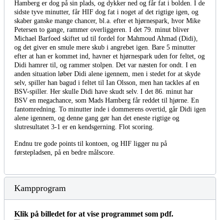
Hamberg er dog på sin plads, og dykker ned og får fat i bolden. I de
sidste tyve minutter, får HIF dog fat i noget af det rigtige igen, og
skaber ganske mange chancer, bl.a. efter et hjørnespark, hvor Mike
Petersen to gange, rammer overliggeren. I det 79. minut bliver
Michael Barfoed skiftet ud til fordel for Mahmoud Ahmad (Didi),
og det giver en smule mere skub i angrebet igen. Bare 5 minutter
efter at han er kommet ind, havner et hjørnespark uden for feltet, og
Didi hamrer til, og rammer stolpen. Det var næsten for ondt. I en
anden situation løber Didi alene igennem, men i stedet for at skyde
selv, spiller han bagud i feltet til Ian Olsson, men han tackles af en
BSV-spiller. Her skulle Didi have skudt selv. I det 86. minut har
BSV en megachance, som Mads Hamberg får reddet til hjørne. En
fantomredning. To minutter inde i dommerens overtid, går Didi igen
alene igennem, og denne gang gør han det eneste rigtige og
slutresultatet 3-1 er en kendsgerning. Flot scoring.
Endnu tre gode points til kontoen, og HIF ligger nu på
førstepladsen, på en bedre målscore.
Kampprogram
Klik på billedet for at vise programmet som pdf.