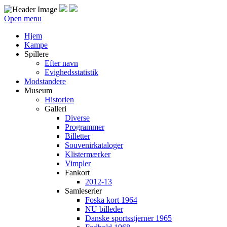
Open menu
Hjem
Kampe
Spillere
Efter navn
Evighedsstatistik
Modstandere
Museum
Historien
Galleri
Diverse
Programmer
Billetter
Souvenirkataloger
Klistermærker
Vimpler
Fankort
2012-13
Samleserier
Foska kort 1964
NU billeder
Danske sportsstjerner 1965