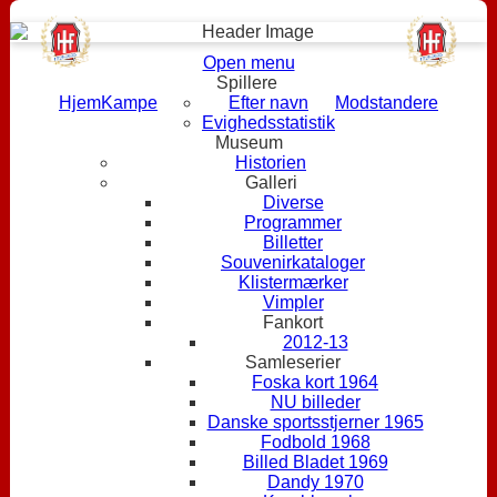
Open menu
Spillere
Hjem
Kampe
Efter navn
Modstandere
Evighedsstatistik
Museum
Historien
Galleri
Diverse
Programmer
Billetter
Souvenirkataloger
Klistermærker
Vimpler
Fankort
2012-13
Samleserier
Foska kort 1964
NU billeder
Danske sportsstjerner 1965
Fodbold 1968
Billed Bladet 1969
Dandy 1970