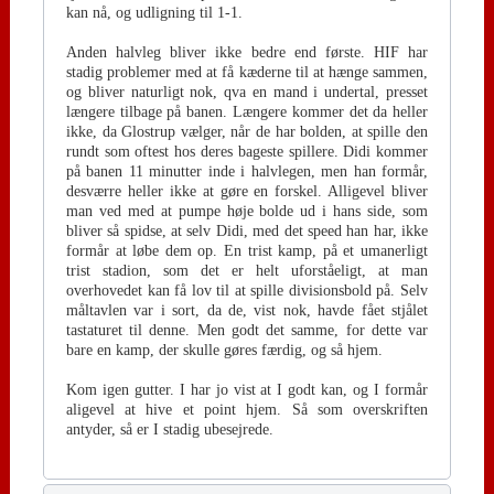
kan nå, og udligning til 1-1.
Anden halvleg bliver ikke bedre end første. HIF har
stadig problemer med at få kæderne til at hænge sammen,
og bliver naturligt nok, qva en mand i undertal, presset
længere tilbage på banen. Længere kommer det da heller
ikke, da Glostrup vælger, når de har bolden, at spille den
rundt som oftest hos deres bageste spillere. Didi kommer
på banen 11 minutter inde i halvlegen, men han formår,
desværre heller ikke at gøre en forskel. Alligevel bliver
man ved med at pumpe høje bolde ud i hans side, som
bliver så spidse, at selv Didi, med det speed han har, ikke
formår at løbe dem op. En trist kamp, på et umanerligt
trist stadion, som det er helt uforståeligt, at man
overhovedet kan få lov til at spille divisionsbold på. Selv
måltavlen var i sort, da de, vist nok, havde fået stjålet
tastaturet til denne. Men godt det samme, for dette var
bare en kamp, der skulle gøres færdig, og så hjem.
Kom igen gutter. I har jo vist at I godt kan, og I formår
aligevel at hive et point hjem. Så som overskriften
antyder, så er I stadig ubesejrede.