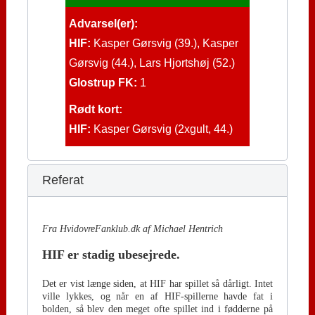
Advarsel(er):
HIF:
Kasper Gørsvig (39.), Kasper
Gørsvig (44.), Lars Hjortshøj (52.)
Glostrup FK:
1
Rødt kort:
HIF:
Kasper Gørsvig (2xgult, 44.)
Referat
Fra HvidovreFanklub.dk af Michael Hentrich
HIF er stadig
ubesejrede.
Det er vist længe siden, at HIF har spillet så dårligt. Intet
ville lykkes, og når en af HIF-spillerne havde fat i
bolden, så blev den meget ofte spillet ind i fødderne på