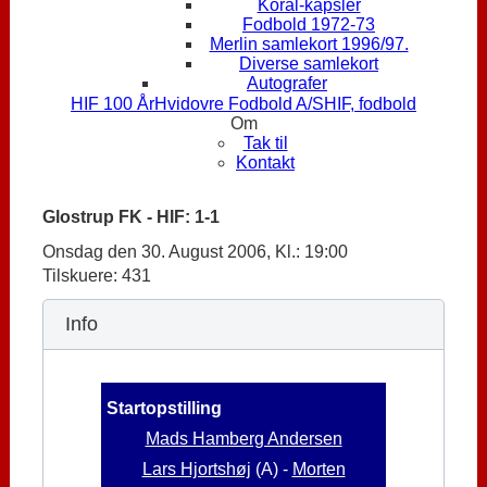
Koral-kapsler
Fodbold 1972-73
Merlin samlekort 1996/97.
Diverse samlekort
Autografer
HIF 100 År
Hvidovre Fodbold A/S
HIF, fodbold
Om
Tak til
Kontakt
Glostrup FK - HIF: 1-1
Onsdag den 30. August 2006, Kl.: 19:00
Tilskuere: 431
Info
Startopstilling
Mads Hamberg Andersen
Lars Hjortshøj
(A) -
Morten