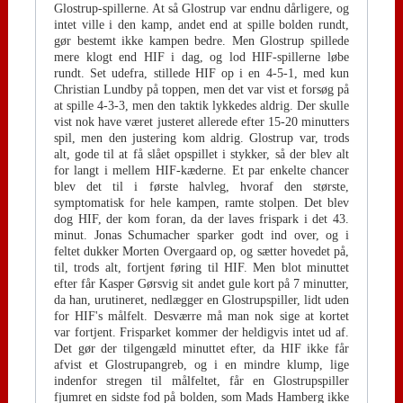
Glostrup-spillerne. At så Glostrup var endnu dårligere, og
intet ville i den kamp, andet end at spille bolden rundt,
gør bestemt ikke kampen bedre. Men Glostrup spillede
mere klogt end HIF i dag, og lod HIF-spillerne løbe
rundt. Set udefra, stillede HIF op i en 4-5-1, med kun
Christian Lundby på toppen, men det var vist et forsøg på
at spille 4-3-3, men den taktik lykkedes aldrig. Der skulle
vist nok have været justeret allerede efter 15-20 minutters
spil, men den justering kom aldrig. Glostrup var, trods
alt, gode til at få slået opspillet i stykker, så der blev alt
for langt i mellem HIF-kæderne. Et par enkelte chancer
blev det til i første halvleg, hvoraf den største,
symptomatisk for hele kampen, ramte stolpen. Det blev
dog HIF, der kom foran, da der laves frispark i det 43.
minut. Jonas Schumacher sparker godt ind over, og i
feltet dukker Morten Overgaard op, og sætter hovedet på,
til, trods alt, fortjent føring til HIF. Men blot minuttet
efter får Kasper Gørsvig sit andet gule kort på 7 minutter,
da han, urutineret, nedlægger en Glostrupspiller, lidt uden
for HIF's målfelt. Desværre må man nok sige at kortet
var fortjent. Frisparket kommer der heldigvis intet ud af.
Det gør der tilgengæld minuttet efter, da HIF ikke får
afvist et Glostrupangreb, og i en mindre klump, lige
indenfor stregen til målfeltet, får en Glostrupspiller
fjumret en sidste fod på bolden, som Mads Hamberg ikke