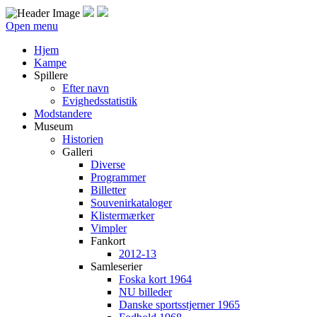
Open menu
Hjem
Kampe
Spillere
Efter navn
Evighedsstatistik
Modstandere
Museum
Historien
Galleri
Diverse
Programmer
Billetter
Souvenirkataloger
Klistermærker
Vimpler
Fankort
2012-13
Samleserier
Foska kort 1964
NU billeder
Danske sportsstjerner 1965