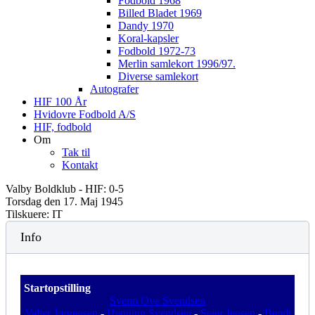
Fodbold 1968
Billed Bladet 1969
Dandy 1970
Koral-kapsler
Fodbold 1972-73
Merlin samlekort 1996/97.
Diverse samlekort
Autografer
HIF 100 År
Hvidovre Fodbold A/S
HIF, fodbold
Om
Tak til
Kontakt
Valby Boldklub - HIF: 0-5
Torsdag den 17. Maj 1945
Tilskuere: IT
Info
Startopstilling
Svenn Ove Svendsen
Valter Jørgensen
-
Henning Svendsen
-
Sejer Jensen
-
Bendt