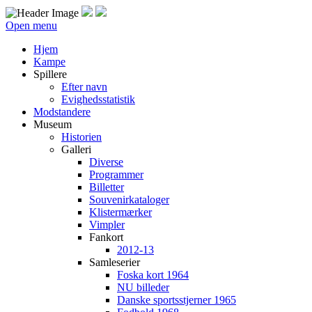
Open menu
Hjem
Kampe
Spillere
Efter navn
Evighedsstatistik
Modstandere
Museum
Historien
Galleri
Diverse
Programmer
Billetter
Souvenirkataloger
Klistermærker
Vimpler
Fankort
2012-13
Samleserier
Foska kort 1964
NU billeder
Danske sportsstjerner 1965