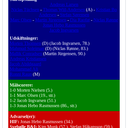
Andreas Larsen
Niclas Tüchsen
-
Thomas Wiil-Andersen
(A) -
Kristian Bo
Andersen
-
Stefan Sørensen
Marc Olsen
-
Martin Jürgensen
-
Dia Raofat
-
Niclas Rønne
Jonas Hebo Rasmussen
Jacob Ingvarsen
Udskiftninger:
Morten Thomsen
(D) (Jacob Ingvarsen, 78.)
Mahmud Soleiman
(D) (Niclas Rønne, 83.)
Mallik Conradsen
(Martin Jürgensen, 90.)
Andreas Kristiansen
Jacob Abildgaard
Mohammad Ali
Ronni Raun
(M)
Målscorere:
1-0 Morten Nielsen (5.)
1-1 Marc Olsen (19., str.)
1-2 Jacob Ingvarsen (51.)
1-3 Jonas Hebo Rasmussen (86., str.)
Advarsel(er):
HIF:
Jonas Hebo Rasmussen (34.)
Svebølle B&I:
Kim Munk (57.), Stefan Håkansson (59.),