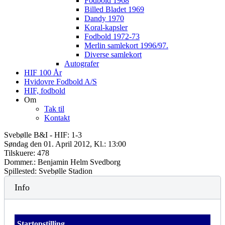
Fodbold 1968
Billed Bladet 1969
Dandy 1970
Koral-kapsler
Fodbold 1972-73
Merlin samlekort 1996/97.
Diverse samlekort
Autografer
HIF 100 År
Hvidovre Fodbold A/S
HIF, fodbold
Om
Tak til
Kontakt
Svebølle B&I - HIF: 1-3
Søndag den 01. April 2012, Kl.: 13:00
Tilskuere: 478
Dommer.: Benjamin Helm Svedborg
Spillested: Svebølle Stadion
Info
Startopstilling