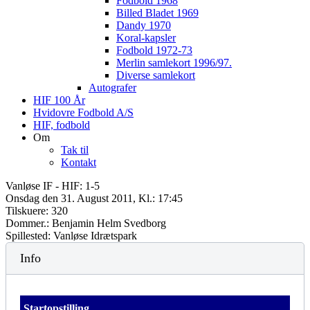
Fodbold 1968
Billed Bladet 1969
Dandy 1970
Koral-kapsler
Fodbold 1972-73
Merlin samlekort 1996/97.
Diverse samlekort
Autografer
HIF 100 År
Hvidovre Fodbold A/S
HIF, fodbold
Om
Tak til
Kontakt
Vanløse IF - HIF: 1-5
Onsdag den 31. August 2011, Kl.: 17:45
Tilskuere: 320
Dommer.: Benjamin Helm Svedborg
Spillested: Vanløse Idrætspark
Info
Startopstilling