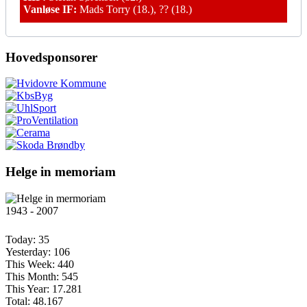
Vanløse IF:
Mads Torry (18.), ?? (18.)
Hovedsponsorer
Helge in memoriam
1943 - 2007
Today:
35
Yesterday:
106
This Week:
440
This Month:
545
This Year:
17.281
Total:
48.167