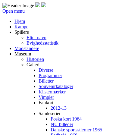
Open menu
Hjem
Kampe
Spillere
Efter navn
Evighedsstatistik
Modstandere
Museum
Historien
Galleri
Diverse
Programmer
Billetter
Souvenirkataloger
Klistermærker
Vimpler
Fankort
2012-13
Samleserier
Foska kort 1964
NU billeder
Danske sportsstjerner 1965