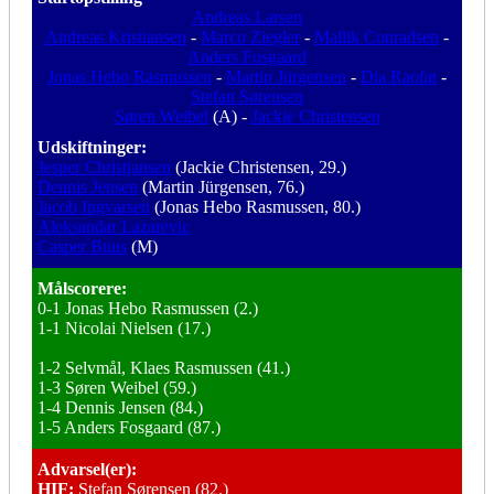
Andreas Larsen
Andreas Kristiansen
-
Marco Ziegler
-
Mallik Conradsen
-
Anders Fosgaard
Jonas Hebo Rasmussen
-
Martin Jürgensen
-
Dia Raofat
-
Stefan Sørensen
Søren Weibel
(A) -
Jackie Christensen
Udskiftninger:
Jesper Christjansen
(Jackie Christensen, 29.)
Dennis Jensen
(Martin Jürgensen, 76.)
Jacob Ingvarsen
(Jonas Hebo Rasmussen, 80.)
Aleksandar Lazarevic
Casper Buus
(M)
Målscorere:
0-1 Jonas Hebo Rasmussen (2.)
1-1 Nicolai Nielsen (17.)
1-2 Selvmål, Klaes Rasmussen (41.)
1-3 Søren Weibel (59.)
1-4 Dennis Jensen (84.)
1-5 Anders Fosgaard (87.)
Advarsel(er):
HIF:
Stefan Sørensen (82.)