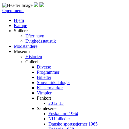
Open menu
Hjem
Kampe
Spillere
Efter navn
Evighedsstatistik
Modstandere
Museum
Historien
Galleri
Diverse
Programmer
Billetter
Souvenirkataloger
Klistermærker
Vimpler
Fankort
2012-13
Samleserier
Foska kort 1964
NU billeder
Danske sportsstjerner 1965