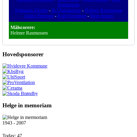
Rasmussen
Erdmann Ziegler
-
Ib Christiansen
-
Helmer Rasmussen
Anker Petersen
-
Kurt Svendsen
-
Bent Jensen
Målscorere:
Helmer Rasmussen
Hovedsponsorer
Helge in memoriam
1943 - 2007
Today:
47