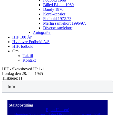
Fodbold 1968
Billed Bladet 1969
Dandy 1970
Koral-kapsler
Fodbold 1972-73
Merlin samlekort 1996/97.
Diverse samlekort
Autografer
HIF 100 År
Hvidovre Fodbold A/S
HIF, fodbold
Om
Tak til
Kontakt
HIF - Skovshoved IF: 1-1
Lørdag den 28. Juli 1945
Tilskuere: IT
Info
Startopstilling
Egon Hansen²
Henning Svendsen
-
John Olsen
-
John Carlsen
-
Erik