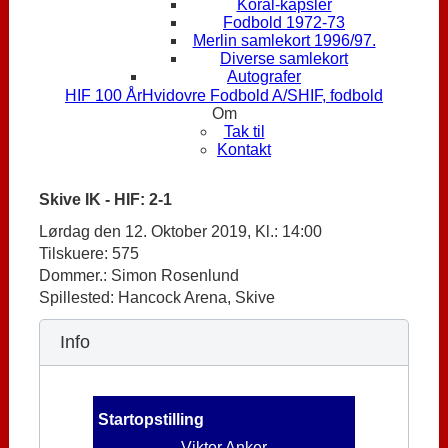
Koral-kapsler
Fodbold 1972-73
Merlin samlekort 1996/97.
Diverse samlekort
Autografer
HIF 100 År
Hvidovre Fodbold A/S
HIF, fodbold
Om
Tak til
Kontakt
Skive IK - HIF: 2-1
Lørdag den 12. Oktober 2019, Kl.: 14:00
Tilskuere: 575
Dommer.: Simon Rosenlund
Spillested: Hancock Arena, Skive
Info
Startopstilling
Viktor Anker