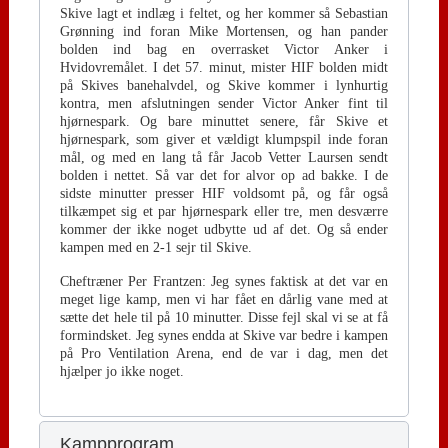
Skive lagt et indlæg i feltet, og her kommer så Sebastian
Grønning ind foran Mike Mortensen, og han pander
bolden ind bag en overrasket Victor Anker i
Hvidovremålet. I det 57. minut, mister HIF bolden midt
på Skives banehalvdel, og Skive kommer i lynhurtig
kontra, men afslutningen sender Victor Anker fint til
hjørnespark. Og bare minuttet senere, får Skive et
hjørnespark, som giver et vældigt klumpspil inde foran
mål, og med en lang tå får Jacob Vetter Laursen sendt
bolden i nettet. Så var det for alvor op ad bakke. I de
sidste minutter presser HIF voldsomt på, og får også
tilkæmpet sig et par hjørnespark eller tre, men desværre
kommer der ikke noget udbytte ud af det. Og så ender
kampen med en 2-1 sejr til Skive.
Cheftræner Per Frantzen: Jeg synes faktisk at det var en
meget lige kamp, men vi har fået en dårlig vane med at
sætte det hele til på 10 minutter. Disse fejl skal vi se at få
formindsket. Jeg synes endda at Skive var bedre i kampen
på Pro Ventilation Arena, end de var i dag, men det
hjælper jo ikke noget.
Kampprogram