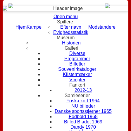
Open menu
Spillere
Hjem
Kampe
Efter navn
Modstandere
Evighedsstatistik
Museum
Historien
Galleri
Diverse
Programmer
Billetter
Souvenirkataloger
Klistermærker
Vimpler
Fankort
2012-13
Samleserier
Foska kort 1964
NU billeder
Danske sportsstjerner 1965
Fodbold 1968
Billed Bladet 1969
Dandy 1970