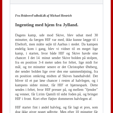
Fra HvidovreFodbold.dk af Michael Hentrich
Ingenting med hjem fra Jylland.
Dagens kamp, ude mod Skive, blev udsat med 30
minutter, da færgen HIF var med, ikke kunne lægge til i
Ebeltoft, men måtte sejle til Aarhus i stedet. Da kampen
endelig kom i gang, blev vi vidner til en meget lige
kamp, i starten, hvor både HIF og Skive havde sine
chancer. I det 14. minut sender Skive bolden på stolpen,
fra en position 3-4 meter uden for feltet, lige midt for
mål, og tre minutter senere er det Christopher Østberg,
der sender bolden lige over den ene sammenføjning, fra
en position omkring midten af Skives banehalvdel. Det
bliver til et par løse chancer i resten af halvlegen, og i
kampens sidste minut, får HIF et hjørnespark. Dette
sendes i feltet, hvor HIF presser på, og mellem "fjender"
og venner, får Lirim Qamili til sidst foden på, og bringer
HIF i front. Kort efter fløjter dommeren halvlegen af.
HIF starter fint i andel halvleg, og får lagt et pres, som
dog ikke giver noget udbytte. Men efter 10 minutter får