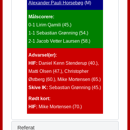
Alexander Pauli Horsebøg
(M)
Målscorere:
0-1 Lirim Qamili (45.)
1-1 Sebastian Grønning (54.)
2-1 Jacob Vetter Laursen (58.)
Advarsel(er):
HIF:
Daniel Kenn Stenderup (40.),
Matti Olsen (47.), Christopher
Østberg (60.), Mike Mortensen (65.)
Skive IK:
Sebastian Grønning (45.)
Rødt kort:
HIF:
Mike Mortensen (70.)
Referat